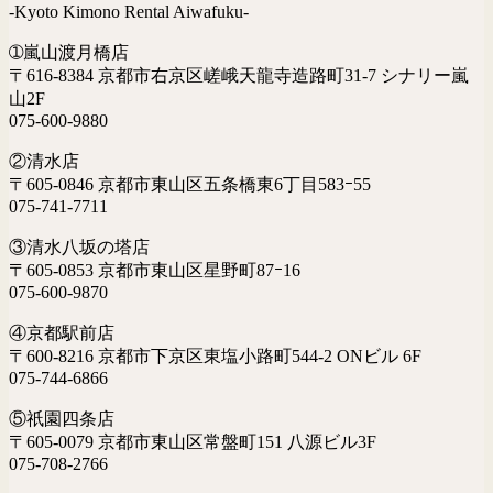
-Kyoto Kimono Rental Aiwafuku-
➀嵐山渡月橋店
〒616-8384 京都市右京区嵯峨天龍寺造路町31-7 シナリー嵐
山2F
075-600-9880
②清水店
〒605-0846 京都市東山区五条橋東6丁目583ｰ55
075-741-7711
③清水八坂の塔店
〒605-0853 京都市東山区星野町87ｰ16
075-600-9870
④京都駅前店
〒600-8216 京都市下京区東塩小路町544-2 ONビル 6F
075-744-6866
⑤祇園四条店
〒605-0079 京都市東山区常盤町151 八源ビル3F
075-708-2766