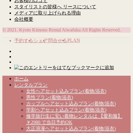
お客様の口コミ
スタイリストの皆様へ リースについて
メディアに取り上げられる理由
会社概要
© 2021. Kyoto Kimono Rental Aiwafuku All Rights Reserved.
PLAN
予約する
シェア
問合せる
ホーム
レンタルプラン
女性ヘアセット込みプラン(着物/浴衣)
男性プラン(着物/浴衣)
カップルヘアセット込みプラン(着物/浴衣)
学割ヘアセット込みプラン(着物/浴衣)
修学旅行生に安い着物レンタルは 【愛和服】
￥2980 で当日予約OK
大正浪漫ヘアセット込みプラン(着物/浴衣)