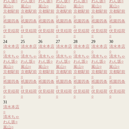
わん坂
○
わん坂
○
わん坂
○
わん坂
○
わん坂
○
わん坂
○
わん坂
○
嵐山
○
嵐山
○
嵐山
○
嵐山
○
嵐山
○
嵐山
○
嵐山
○
京都駅前
京都駅前
京都駅前
京都駅前
京都駅前
京都駅前
京都駅前
○
○
○
○
○
○
○
祇園四条
祇園四条
祇園四条
祇園四条
祇園四条
祇園四条
祇園四条
○
○
○
○
○
○
○
伏見稲荷
伏見稲荷
伏見稲荷
伏見稲荷
伏見稲荷
伏見稲荷
伏見稲荷
○
○
○
○
○
○
○
24
25
26
27
28
29
30
清水本店
清水本店
清水本店
清水本店
清水本店
清水本店
清水本店
○
○
○
○
○
○
○
清水ちゃ
清水ちゃ
清水ちゃ
清水ちゃ
清水ちゃ
清水ちゃ
清水ちゃ
わん坂
○
わん坂
○
わん坂
○
わん坂
○
わん坂
○
わん坂
○
わん坂
○
嵐山
○
嵐山
○
嵐山
○
嵐山
○
嵐山
○
嵐山
○
嵐山
○
京都駅前
京都駅前
京都駅前
京都駅前
京都駅前
京都駅前
京都駅前
○
○
○
○
○
○
○
祇園四条
祇園四条
祇園四条
祇園四条
祇園四条
祇園四条
祇園四条
○
○
○
○
○
○
○
伏見稲荷
伏見稲荷
伏見稲荷
伏見稲荷
伏見稲荷
伏見稲荷
伏見稲荷
○
○
○
○
○
○
○
31
清水本店
○
清水ちゃ
わん坂
○
嵐山
○