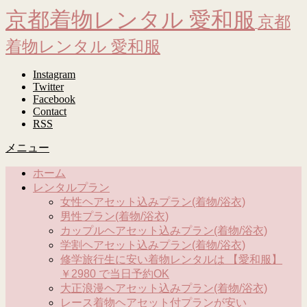
京都着物レンタル 愛和服
京都
着物レンタル 愛和服
Instagram
Twitter
Facebook
Contact
RSS
メニュー
ホーム
レンタルプラン
女性ヘアセット込みプラン(着物/浴衣)
男性プラン(着物/浴衣)
カップルヘアセット込みプラン(着物/浴衣)
学割ヘアセット込みプラン(着物/浴衣)
修学旅行生に安い着物レンタルは 【愛和服】
￥2980 で当日予約OK
大正浪漫ヘアセット込みプラン(着物/浴衣)
レース着物ヘアセット付プランが安い