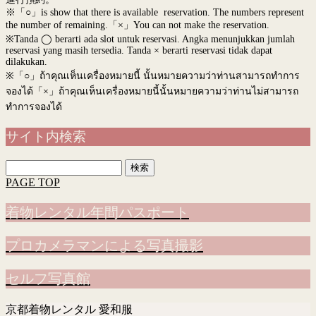
※「○」is show that there is available reservation. The numbers represent
the number of remaining.「×」You can not make the reservation.
※Tanda ◯ berarti ada slot untuk reservasi. Angka menunjukkan jumlah
reservasi yang masih tersedia. Tanda × berarti reservasi tidak dapat
dilakukan.
※
「○」ถ้าคุณเห็นเครื่องหมายนี้ นั้นหมายความว่าท่านสามารถทำการ
จองได้「×」ถ้าคุณเห็นเครื่องหมายนี้นั้นหมายความว่าท่านไม่สามารถ
ทำการจองได้
サイト内検索
検
索:
PAGE TOP
着物レンタル年間パスポート
プロカメラマンによる写真撮影
セルフ写真館
京都着物レンタル 愛和服