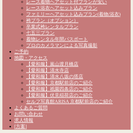
レース着物ヘアセット付プランが安い
レース浴衣ヘアセット込みプラン
ファミリーヘアセット込みプラン(着物/浴衣)
袴プラン（オプション）
卒業式袴レンタルプラン
七五三プラン
着物レンタル年間パスポート
プロのカメラマンによる写真撮影
ご予約
地図・アクセス
【愛和服】嵐山渡月橋店
【愛和服】清水寺店
【愛和服】清水八坂の塔店
【愛和服】京都駅前店のご紹介
【愛和服】祇園四条店のご紹介
【愛和服】伏見稲荷店のご紹介
セルフ写真館ARISA 京都駅前店のご紹介
よくあるご質問
お問い合わせ
求人情報
[方案]