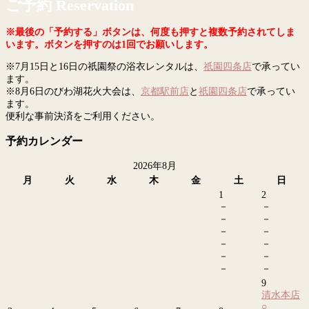
ご予約 Reservation
※最後の「予約する」ボタンは、何度も押すと複数予約されてしま
います。ボタンを押すのは1回でお願いします。
※7月15日と16日の祇園祭の浴衣レンタルは、
祇園四条店
で承ってい
ます。
※8月6日のびわ湖花火大会は、
京都駅前店
と
祇園四条店
で承ってい
ます。
便利な事前決済をご利用ください。
予約カレンダー
2026年8月
月
火
水
木
金
土
日
1
2
－
－
－
－
－
－
－
－
－
－
－
－
9
清水本店
○