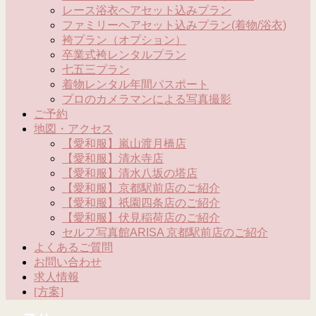
レース浴衣ヘアセット込みプラン
ファミリーヘアセット込みプラン(着物/浴衣)
袴プラン（オプション）
卒業式袴レンタルプラン
七五三プラン
着物レンタル年間パスポート
プロのカメラマンによる写真撮影
ご予約
地図・アクセス
【愛和服】嵐山渡月橋店
【愛和服】清水寺店
【愛和服】清水八坂の塔店
【愛和服】京都駅前店のご紹介
【愛和服】祇園四条店のご紹介
【愛和服】伏見稲荷店のご紹介
セルフ写真館ARISA 京都駅前店のご紹介
よくあるご質問
お問い合わせ
求人情報
[方案]