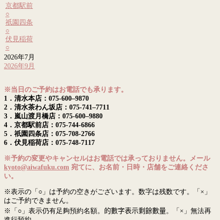
京都駅前
○
祇園四条
○
伏見稲荷
○
2026年7月
2026年9月
※当日のご予約はお電話でも承ります。
1．清水本店：075-600–9870
2．清水茶わん坂店：075-741–7711
3．嵐山渡月橋店：075-600–9880
4．京都駅前店：075-744-6866
5．祇園四条店：075-708-2766
6．伏見稲荷店：075-748-7117
※予約の変更やキャンセルはお電話では承っておりません。メール
kyoto@aiwafuku.com
宛てに、お名前・日時・店舗をご連絡くださ
い。
※表示の「○」は予約の空きがございます。数字は残数です。「×」
はご予約できません。
※「○」表示仍有足夠預約名額。
的數字表示剩餘數量
。「×」無法再
進行預約。