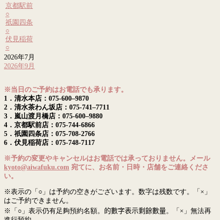
京都駅前
○
祇園四条
○
伏見稲荷
○
2026年7月
2026年9月
※当日のご予約はお電話でも承ります。
1．清水本店：075-600–9870
2．清水茶わん坂店：075-741–7711
3．嵐山渡月橋店：075-600–9880
4．京都駅前店：075-744-6866
5．祇園四条店：075-708-2766
6．伏見稲荷店：075-748-7117
※予約の変更やキャンセルはお電話では承っておりません。メール
kyoto@aiwafuku.com
宛てに、お名前・日時・店舗をご連絡くださ
い。
※表示の「○」は予約の空きがございます。数字は残数です。「×」
はご予約できません。
※「○」表示仍有足夠預約名額。
的數字表示剩餘數量
。「×」無法再
進行預約。