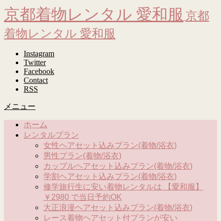
京都着物レンタル 愛和服
京都
着物レンタル 愛和服
Instagram
Twitter
Facebook
Contact
RSS
メニュー
ホーム
レンタルプラン
女性ヘアセット込みプラン(着物/浴衣)
男性プラン(着物/浴衣)
カップルヘアセット込みプラン(着物/浴衣)
学割ヘアセット込みプラン(着物/浴衣)
修学旅行生に安い着物レンタルは 【愛和服】
￥2980 で当日予約OK
大正浪漫ヘアセット込みプラン(着物/浴衣)
レース着物ヘアセット付プランが安い