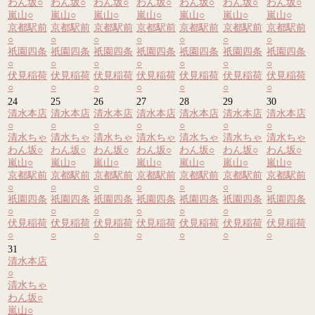
わん坂
○
わん坂
○
わん坂
○
わん坂
○
わん坂
○
わん坂
○
わん坂
○
嵐山
○
嵐山
○
嵐山
○
嵐山
○
嵐山
○
嵐山
○
嵐山
○
京都駅前
京都駅前
京都駅前
京都駅前
京都駅前
京都駅前
京都駅前
○
○
○
○
○
○
○
祇園四条
祇園四条
祇園四条
祇園四条
祇園四条
祇園四条
祇園四条
○
○
○
○
○
○
○
伏見稲荷
伏見稲荷
伏見稲荷
伏見稲荷
伏見稲荷
伏見稲荷
伏見稲荷
○
○
○
○
○
○
○
24
25
26
27
28
29
30
清水本店
清水本店
清水本店
清水本店
清水本店
清水本店
清水本店
○
○
○
○
○
○
○
清水ちゃ
清水ちゃ
清水ちゃ
清水ちゃ
清水ちゃ
清水ちゃ
清水ちゃ
わん坂
○
わん坂
○
わん坂
○
わん坂
○
わん坂
○
わん坂
○
わん坂
○
嵐山
○
嵐山
○
嵐山
○
嵐山
○
嵐山
○
嵐山
○
嵐山
○
京都駅前
京都駅前
京都駅前
京都駅前
京都駅前
京都駅前
京都駅前
○
○
○
○
○
○
○
祇園四条
祇園四条
祇園四条
祇園四条
祇園四条
祇園四条
祇園四条
○
○
○
○
○
○
○
伏見稲荷
伏見稲荷
伏見稲荷
伏見稲荷
伏見稲荷
伏見稲荷
伏見稲荷
○
○
○
○
○
○
○
31
清水本店
○
清水ちゃ
わん坂
○
嵐山
○