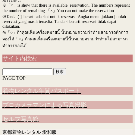
※「○」is show that there is available reservation. The numbers represent
the number of remaining.「×」You can not make the reservation.
※Tanda ◯ berarti ada slot untuk reservasi. Angka menunjukkan jumlah
reservasi yang masih tersedia. Tanda × berarti reservasi tidak dapat
dilakukan.
※
「○」ถ้าคุณเห็นเครื่องหมายนี้ นั้นหมายความว่าท่านสามารถทำการ
จองได้「×」ถ้าคุณเห็นเครื่องหมายนี้นั้นหมายความว่าท่านไม่สามารถ
ทำการจองได้
サイト内検索
検
索:
PAGE TOP
着物レンタル年間パスポート
プロカメラマンによる写真撮影
セルフ写真館
京都着物レンタル 愛和服