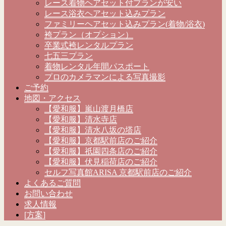
レース着物ヘアセット付プランが安い
レース浴衣ヘアセット込みプラン
ファミリーヘアセット込みプラン(着物/浴衣)
袴プラン（オプション）
卒業式袴レンタルプラン
七五三プラン
着物レンタル年間パスポート
プロのカメラマンによる写真撮影
ご予約
地図・アクセス
【愛和服】嵐山渡月橋店
【愛和服】清水寺店
【愛和服】清水八坂の塔店
【愛和服】京都駅前店のご紹介
【愛和服】祇園四条店のご紹介
【愛和服】伏見稲荷店のご紹介
セルフ写真館ARISA 京都駅前店のご紹介
よくあるご質問
お問い合わせ
求人情報
[方案]