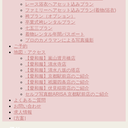
レース浴衣ヘアセット込みプラン
ファミリーヘアセット込みプラン(着物/浴衣)
袴プラン（オプション）
卒業式袴レンタルプラン
七五三プラン
着物レンタル年間パスポート
プロのカメラマンによる写真撮影
ご予約
地図・アクセス
【愛和服】嵐山渡月橋店
【愛和服】清水寺店
【愛和服】清水八坂の塔店
【愛和服】京都駅前店のご紹介
【愛和服】祇園四条店のご紹介
【愛和服】伏見稲荷店のご紹介
セルフ写真館ARISA 京都駅前店のご紹介
よくあるご質問
お問い合わせ
求人情報
[方案]