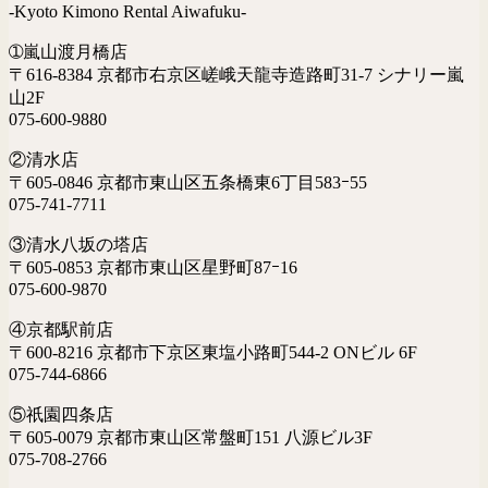
-Kyoto Kimono Rental Aiwafuku-
➀嵐山渡月橋店
〒616-8384 京都市右京区嵯峨天龍寺造路町31-7 シナリー嵐
山2F
075-600-9880
②清水店
〒605-0846 京都市東山区五条橋東6丁目583ｰ55
075-741-7711
③清水八坂の塔店
〒605-0853 京都市東山区星野町87ｰ16
075-600-9870
④京都駅前店
〒600-8216 京都市下京区東塩小路町544-2 ONビル 6F
075-744-6866
⑤祇園四条店
〒605-0079 京都市東山区常盤町151 八源ビル3F
075-708-2766