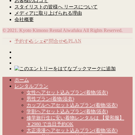
お客様の口コミ
スタイリストの皆様へ リースについて
メディアに取り上げられる理由
会社概要
© 2021. Kyoto Kimono Rental Aiwafuku All Rights Reserved.
PLAN
予約する
シェア
問合せる
ホーム
レンタルプラン
女性ヘアセット込みプラン(着物/浴衣)
男性プラン(着物/浴衣)
カップルヘアセット込みプラン(着物/浴衣)
学割ヘアセット込みプラン(着物/浴衣)
修学旅行生に安い着物レンタルは 【愛和服】
￥2980 で当日予約OK
大正浪漫ヘアセット込みプラン(着物/浴衣)