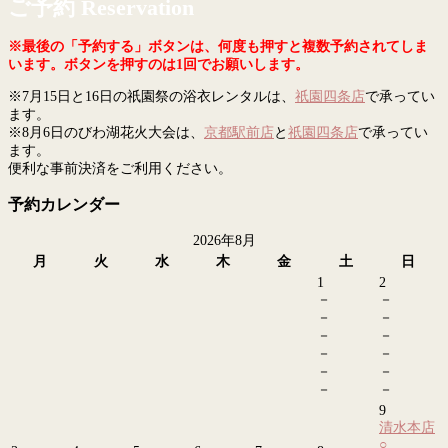
ご予約 Reservation
※最後の「予約する」ボタンは、何度も押すと複数予約されてしま
います。ボタンを押すのは1回でお願いします。
※7月15日と16日の祇園祭の浴衣レンタルは、
祇園四条店
で承ってい
ます。
※8月6日のびわ湖花火大会は、
京都駅前店
と
祇園四条店
で承ってい
ます。
便利な事前決済をご利用ください。
予約カレンダー
2026年8月
月
火
水
木
金
土
日
1
2
－
－
－
－
－
－
－
－
－
－
－
－
9
清水本店
○