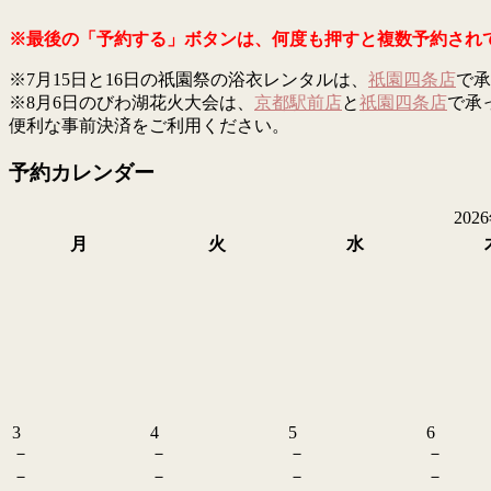
※最後の「予約する」ボタンは、何度も押すと複数予約され
※7月15日と16日の祇園祭の浴衣レンタルは、
祇園四条店
で承
※8月6日のびわ湖花火大会は、
京都駅前店
と
祇園四条店
で承
便利な事前決済をご利用ください。
予約カレンダー
202
月
火
水
3
4
5
6
－
－
－
－
－
－
－
－