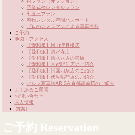
袴プラン（オプション）
卒業式袴レンタルプラン
七五三プラン
着物レンタル年間パスポート
プロのカメラマンによる写真撮影
ご予約
地図・アクセス
【愛和服】嵐山渡月橋店
【愛和服】清水寺店
【愛和服】清水八坂の塔店
【愛和服】京都駅前店のご紹介
【愛和服】祇園四条店のご紹介
【愛和服】伏見稲荷店のご紹介
セルフ写真館ARISA 京都駅前店のご紹介
よくあるご質問
お問い合わせ
求人情報
[方案]
ご予約 Reservation