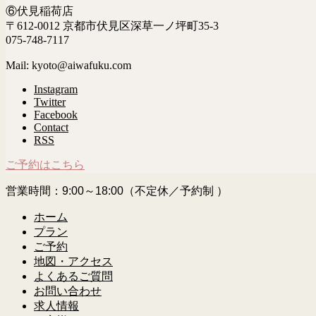
⑥伏見稲荷店
〒612-0012 京都市伏見区深草一ノ坪町35-3
075-748-7117
Mail: kyoto@aiwafuku.com
Instagram
Twitter
Facebook
Contact
RSS
ご予約はこちら
営業時間：9:00～18:00（不定休／予約制 ）
ホーム
プラン
ご予約
地図・アクセス
よくあるご質問
お問い合わせ
求人情報