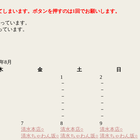
てしまいます。ボタンを押すのは1回でお願いします。
っています。
っています。
6年8月
木
金
土
日
1
2
－
－
－
－
－
－
－
－
－
－
－
－
7
8
9
清水本店
○
清水本店
○
清水本店
○
清水ちゃわん坂
○
清水ちゃわん坂
○
清水ちゃわん坂
○