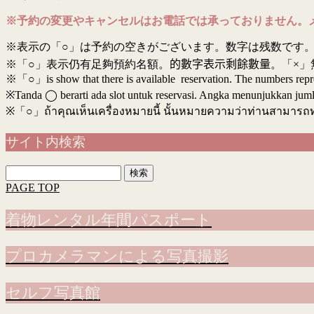
※予約の変更やキャンセルはお電話では承っておりません。
※表示の「○」は予約の空きがございます。数字は残数です。
※「○」表示仍有足夠預約名額。
的數字表示剩餘數量
。「×」
※「○」is show that there is available reservation. The numbers rep
※Tanda ◯ berarti ada slot untuk reservasi. Angka menunjukkan jumlah 
※
「○」ถ้าคุณเห็นเครื่องหมายนี้ นั้นหมายความว่าท่านสามารถ
サイト内検索
検
索:
PAGE TOP
着物レンタル年間パスポート
プロカメラマンによる写真撮影
セルフ写真館