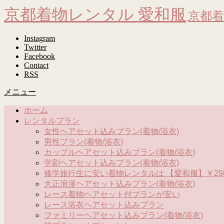
京都着物レンタル 愛和服
京都着
Instagram
Twitter
Facebook
Contact
RSS
メニュー
ホーム
レンタルプラン
女性ヘアセット込みプラン(着物/浴衣)
男性プラン(着物/浴衣)
カップルヘアセット込みプラン(着物/浴衣)
学割ヘアセット込みプラン(着物/浴衣)
修学旅行生に安い着物レンタルは 【愛和服】￥298
大正浪漫ヘアセット込みプラン(着物/浴衣)
レース着物ヘアセット付プランが安い
レース浴衣ヘアセット込みプラン
ファミリーヘアセット込みプラン(着物/浴衣)