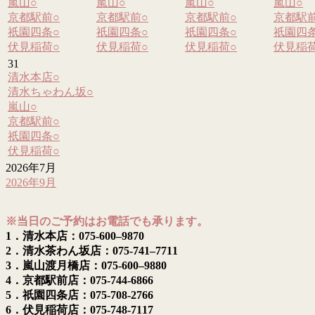
嵐山
○
嵐山
○
嵐山
○
嵐山
○
京都駅前
○
京都駅前
○
京都駅前
○
京都駅
祇園四条
○
祇園四条
○
祇園四条
○
祇園四
伏見稲荷
○
伏見稲荷
○
伏見稲荷
○
伏見稲
31
清水本店
○
清水ちゃわん坂
○
嵐山
○
京都駅前
○
祇園四条
○
伏見稲荷
○
2026年7月
2026年9月
※当日のご予約はお電話でも承ります。
1．清水本店：075-600–9870
2．清水茶わん坂店：075-741–7711
3．嵐山渡月橋店：075-600–9880
4．京都駅前店：075-744-6866
5．祇園四条店：075-708-2766
6．伏見稲荷店：075-748-7117