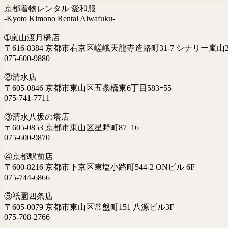
京都着物レンタル 愛和服
-Kyoto Kimono Rental Aiwafuku-
➀嵐山渡月橋店
〒616-8384 京都市右京区嵯峨天龍寺造路町31-7 シナリー嵐山2
075-600-9880
②清水店
〒605-0846 京都市東山区五条橋東6丁目583ｰ55
075-741-7711
③清水八坂の塔店
〒605-0853 京都市東山区星野町87ｰ16
075-600-9870
④京都駅前店
〒600-8216 京都市下京区東塩小路町544-2 ONビル 6F
075-744-6866
⑤祇園四条店
〒605-0079 京都市東山区常盤町151 八源ビル3F
075-708-2766