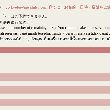
メール
kyoto@aiwafuku.com
宛てに、お名前・日時・店舗をご
「×」はご予約できません。
無法再進行預約。
resent the number of remaining.「×」You can not make the reservation
reservasi yang masih tersedia. Tanda × berarti reservasi tidak dapat 
ทำการจองได้「×」ถ้าคุณเห็นเครื่องหมายนี้นั้นหมายความว่าท่า