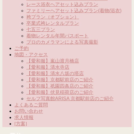
レース浴衣ヘアセット込みプラン
ファミリーヘアセット込みプラン(着物/浴衣)
袴プラン（オプション）
卒業式袴レンタルプラン
七五三プラン
着物レンタル年間パスポート
プロのカメラマンによる写真撮影
ご予約
地図・アクセス
【愛和服】嵐山渡月橋店
【愛和服】清水寺店
【愛和服】清水八坂の塔店
【愛和服】京都駅前店のご紹介
【愛和服】祇園四条店のご紹介
【愛和服】伏見稲荷店のご紹介
セルフ写真館ARISA 京都駅前店のご紹介
よくあるご質問
お問い合わせ
求人情報
[方案]