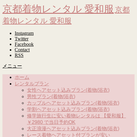
京都着物レンタル 愛和服
京都
着物レンタル 愛和服
Instagram
Twitter
Facebook
Contact
RSS
メニュー
ホーム
レンタルプラン
女性ヘアセット込みプラン(着物/浴衣)
男性プラン(着物/浴衣)
カップルヘアセット込みプラン(着物/浴衣)
学割ヘアセット込みプラン(着物/浴衣)
修学旅行生に安い着物レンタルは 【愛和服】
￥2980 で当日予約OK
大正浪漫ヘアセット込みプラン(着物/浴衣)
レース着物ヘアセット付プランが安い