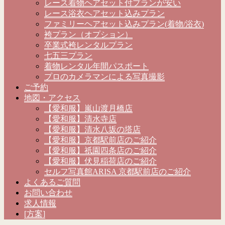
レース着物ヘアセット付プランが安い
レース浴衣ヘアセット込みプラン
ファミリーヘアセット込みプラン(着物/浴衣)
袴プラン（オプション）
卒業式袴レンタルプラン
七五三プラン
着物レンタル年間パスポート
プロのカメラマンによる写真撮影
ご予約
地図・アクセス
【愛和服】嵐山渡月橋店
【愛和服】清水寺店
【愛和服】清水八坂の塔店
【愛和服】京都駅前店のご紹介
【愛和服】祇園四条店のご紹介
【愛和服】伏見稲荷店のご紹介
セルフ写真館ARISA 京都駅前店のご紹介
よくあるご質問
お問い合わせ
求人情報
[方案]