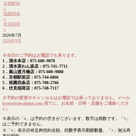
京都駅前
○
祇園四条
○
伏見稲荷
○
2026年7月
2026年9月
※当日のご予約はお電話でも承ります。
1．清水本店：075-600–9870
2．清水茶わん坂店：075-741–7711
3．嵐山渡月橋店：075-600–9880
4．京都駅前店：075-744-6866
5．祇園四条店：075-708-2766
6．伏見稲荷店：075-748-7117
※予約の変更やキャンセルはお電話では承っておりません。メール
kyoto@aiwafuku.com
宛てに、お名前・日時・店舗をご連絡くださ
い。
※表示の「○」は予約の空きがございます。数字は残数です。「×」
はご予約できません。
※「○」表示仍有足夠預約名額。
的數字表示剩餘數量
。「×」無法再
進行預約。