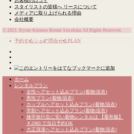
お客様の口コミ
スタイリストの皆様へ リースについて
メディアに取り上げられる理由
会社概要
© 2021. Kyoto Kimono Rental Aiwafuku All Rights Reserved.
PLAN
予約する
シェア
問合せる
ホーム
レンタルプラン
女性ヘアセット込みプラン(着物/浴衣)
男性プラン(着物/浴衣)
カップルヘアセット込みプラン(着物/浴衣)
学割ヘアセット込みプラン(着物/浴衣)
修学旅行生に安い着物レンタルは 【愛和服】
￥2980 で当日予約OK
大正浪漫ヘアセット込みプラン(着物/浴衣)