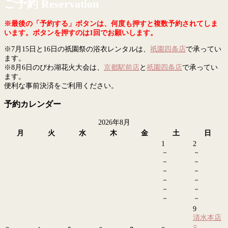
ご予約 Reservation
※最後の「予約する」ボタンは、何度も押すと複数予約されてしま
います。ボタンを押すのは1回でお願いします。
※7月15日と16日の祇園祭の浴衣レンタルは、
祇園四条店
で承ってい
ます。
※8月6日のびわ湖花火大会は、
京都駅前店
と
祇園四条店
で承ってい
ます。
便利な事前決済をご利用ください。
予約カレンダー
2026年8月
月
火
水
木
金
土
日
1
2
－
－
－
－
－
－
－
－
－
－
－
－
9
清水本店
○