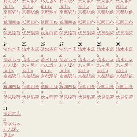
わん坂
○
わん坂
○
わん坂
○
わん坂
○
わん坂
○
わん坂
○
わん坂
○
嵐山
○
嵐山
○
嵐山
○
嵐山
○
嵐山
○
嵐山
○
嵐山
○
京都駅前
京都駅前
京都駅前
京都駅前
京都駅前
京都駅前
京都駅前
○
○
○
○
○
○
○
祇園四条
祇園四条
祇園四条
祇園四条
祇園四条
祇園四条
祇園四条
○
○
○
○
○
○
○
伏見稲荷
伏見稲荷
伏見稲荷
伏見稲荷
伏見稲荷
伏見稲荷
伏見稲荷
○
○
○
○
○
○
○
24
25
26
27
28
29
30
清水本店
清水本店
清水本店
清水本店
清水本店
清水本店
清水本店
○
○
○
○
○
○
○
清水ちゃ
清水ちゃ
清水ちゃ
清水ちゃ
清水ちゃ
清水ちゃ
清水ちゃ
わん坂
○
わん坂
○
わん坂
○
わん坂
○
わん坂
○
わん坂
○
わん坂
○
嵐山
○
嵐山
○
嵐山
○
嵐山
○
嵐山
○
嵐山
○
嵐山
○
京都駅前
京都駅前
京都駅前
京都駅前
京都駅前
京都駅前
京都駅前
○
○
○
○
○
○
○
祇園四条
祇園四条
祇園四条
祇園四条
祇園四条
祇園四条
祇園四条
○
○
○
○
○
○
○
伏見稲荷
伏見稲荷
伏見稲荷
伏見稲荷
伏見稲荷
伏見稲荷
伏見稲荷
○
○
○
○
○
○
○
31
清水本店
○
清水ちゃ
わん坂
○
嵐山
○