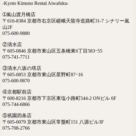
-Kyoto Kimono Rental Aiwafuku-
➀嵐山渡月橋店
〒616-8384 京都市右京区嵯峨天龍寺造路町31-7 シナリー嵐
山2F
075-600-9880
②清水店
〒605-0846 京都市東山区五条橋東6丁目583ｰ55
075-741-7711
③清水八坂の塔店
〒605-0853 京都市東山区星野町87ｰ16
075-600-9870
④京都駅前店
〒600-8216 京都市下京区東塩小路町544-2 ONビル 6F
075-744-6866
⑤祇園四条店
〒605-0079 京都市東山区常盤町151 八源ビル3F
075-708-2766