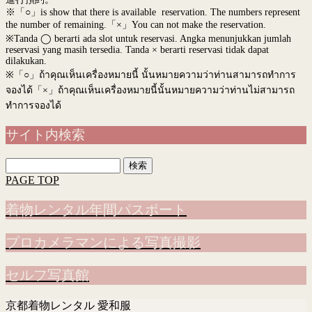
※「○」is show that there is available reservation. The numbers represent
the number of remaining.「×」You can not make the reservation.
※Tanda ◯ berarti ada slot untuk reservasi. Angka menunjukkan jumlah
reservasi yang masih tersedia. Tanda × berarti reservasi tidak dapat
dilakukan.
※
「○」ถ้าคุณเห็นเครื่องหมายนี้ นั้นหมายความว่าท่านสามารถทำการ
จองได้「×」ถ้าคุณเห็นเครื่องหมายนี้นั้นหมายความว่าท่านไม่สามารถ
ทำการจองได้
サイト内検索
検
索:
PAGE TOP
着物レンタル年間パスポート
プロカメラマンによる写真撮影
セルフ写真館
京都着物レンタル 愛和服