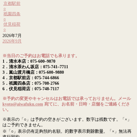
京都駅前
○
祇園四条
○
伏見稲荷
○
2026年7月
2026年9月
※当日のご予約はお電話でも承ります。
1．清水本店：075-600–9870
2．清水茶わん坂店：075-741–7711
3．嵐山渡月橋店：075-600–9880
4．京都駅前店：075-744-6866
5．祇園四条店：075-708-2766
6．伏見稲荷店：075-748-7117
※予約の変更やキャンセルはお電話では承っておりません。メール
kyoto@aiwafuku.com
宛てに、お名前・日時・店舗をご連絡くださ
い。
※表示の「○」は予約の空きがございます。数字は残数です。「×」
はご予約できません。
※「○」表示仍有足夠預約名額。
的數字表示剩餘數量
。「×」無法再
進行預約。