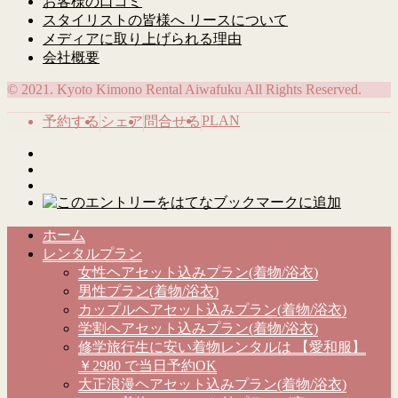
お客様の口コミ
スタイリストの皆様へ リースについて
メディアに取り上げられる理由
会社概要
© 2021. Kyoto Kimono Rental Aiwafuku All Rights Reserved.
PLAN
予約する
シェア
問合せる
ホーム
レンタルプラン
女性ヘアセット込みプラン(着物/浴衣)
男性プラン(着物/浴衣)
カップルヘアセット込みプラン(着物/浴衣)
学割ヘアセット込みプラン(着物/浴衣)
修学旅行生に安い着物レンタルは 【愛和服】
￥2980 で当日予約OK
大正浪漫ヘアセット込みプラン(着物/浴衣)