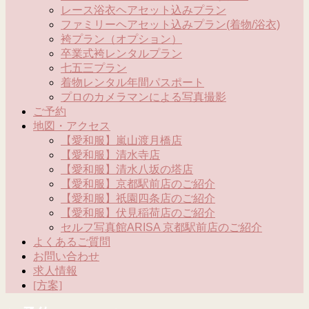
レース浴衣ヘアセット込みプラン
ファミリーヘアセット込みプラン(着物/浴衣)
袴プラン（オプション）
卒業式袴レンタルプラン
七五三プラン
着物レンタル年間パスポート
プロのカメラマンによる写真撮影
ご予約
地図・アクセス
【愛和服】嵐山渡月橋店
【愛和服】清水寺店
【愛和服】清水八坂の塔店
【愛和服】京都駅前店のご紹介
【愛和服】祇園四条店のご紹介
【愛和服】伏見稲荷店のご紹介
セルフ写真館ARISA 京都駅前店のご紹介
よくあるご質問
お問い合わせ
求人情報
[方案]