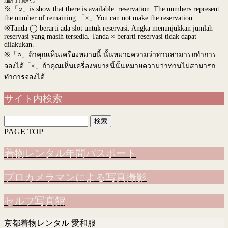
※「○」is show that there is available reservation. The numbers represent
the number of remaining.「×」You can not make the reservation.
※Tanda ◯ berarti ada slot untuk reservasi. Angka menunjukkan jumlah
reservasi yang masih tersedia. Tanda × berarti reservasi tidak dapat
dilakukan.
※
「○」ถ้าคุณเห็นเครื่องหมายนี้ นั้นหมายความว่าท่านสามารถทำการ
จองได้「×」ถ้าคุณเห็นเครื่องหมายนี้นั้นหมายความว่าท่านไม่สามารถ
ทำการจองได้
サイト内検索
検
索:
PAGE TOP
着物レンタル年間パスポート
プロカメラマンによる写真撮影
セルフ写真館
京都着物レンタル 愛和服