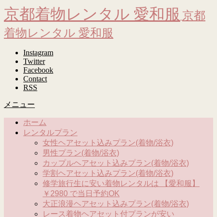
京都着物レンタル 愛和服
京都
着物レンタル 愛和服
Instagram
Twitter
Facebook
Contact
RSS
メニュー
ホーム
レンタルプラン
女性ヘアセット込みプラン(着物/浴衣)
男性プラン(着物/浴衣)
カップルヘアセット込みプラン(着物/浴衣)
学割ヘアセット込みプラン(着物/浴衣)
修学旅行生に安い着物レンタルは 【愛和服】
￥2980 で当日予約OK
大正浪漫ヘアセット込みプラン(着物/浴衣)
レース着物ヘアセット付プランが安い