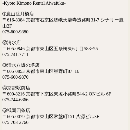
-Kyoto Kimono Rental Aiwafuku-
➀嵐山渡月橋店
〒616-8384 京都市右京区嵯峨天龍寺造路町31-7 シナリー嵐
山2F
075-600-9880
②清水店
〒605-0846 京都市東山区五条橋東6丁目583ｰ55
075-741-7711
③清水八坂の塔店
〒605-0853 京都市東山区星野町87ｰ16
075-600-9870
④京都駅前店
〒600-8216 京都市下京区東塩小路町544-2 ONビル 6F
075-744-6866
⑤祇園四条店
〒605-0079 京都市東山区常盤町151 八源ビル3F
075-708-2766