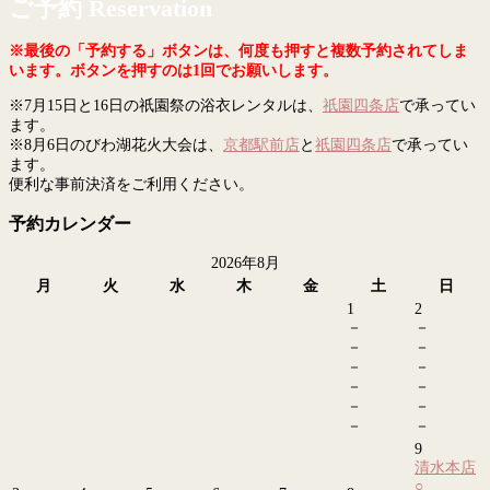
ご予約 Reservation
※最後の「予約する」ボタンは、何度も押すと複数予約されてしま
います。ボタンを押すのは1回でお願いします。
※7月15日と16日の祇園祭の浴衣レンタルは、
祇園四条店
で承ってい
ます。
※8月6日のびわ湖花火大会は、
京都駅前店
と
祇園四条店
で承ってい
ます。
便利な事前決済をご利用ください。
予約カレンダー
2026年8月
月
火
水
木
金
土
日
1
2
－
－
－
－
－
－
－
－
－
－
－
－
9
清水本店
○