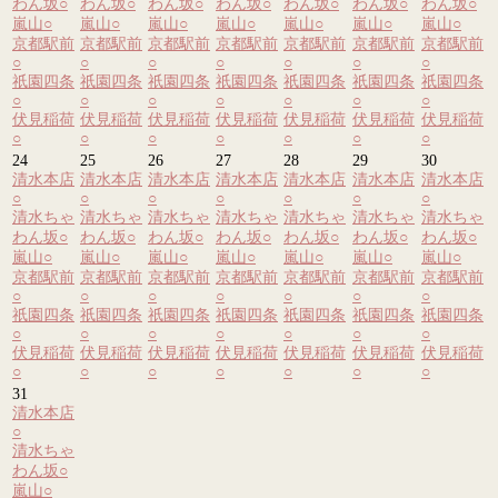
わん坂
○
わん坂
○
わん坂
○
わん坂
○
わん坂
○
わん坂
○
わん坂
○
嵐山
○
嵐山
○
嵐山
○
嵐山
○
嵐山
○
嵐山
○
嵐山
○
京都駅前
京都駅前
京都駅前
京都駅前
京都駅前
京都駅前
京都駅前
○
○
○
○
○
○
○
祇園四条
祇園四条
祇園四条
祇園四条
祇園四条
祇園四条
祇園四条
○
○
○
○
○
○
○
伏見稲荷
伏見稲荷
伏見稲荷
伏見稲荷
伏見稲荷
伏見稲荷
伏見稲荷
○
○
○
○
○
○
○
24
25
26
27
28
29
30
清水本店
清水本店
清水本店
清水本店
清水本店
清水本店
清水本店
○
○
○
○
○
○
○
清水ちゃ
清水ちゃ
清水ちゃ
清水ちゃ
清水ちゃ
清水ちゃ
清水ちゃ
わん坂
○
わん坂
○
わん坂
○
わん坂
○
わん坂
○
わん坂
○
わん坂
○
嵐山
○
嵐山
○
嵐山
○
嵐山
○
嵐山
○
嵐山
○
嵐山
○
京都駅前
京都駅前
京都駅前
京都駅前
京都駅前
京都駅前
京都駅前
○
○
○
○
○
○
○
祇園四条
祇園四条
祇園四条
祇園四条
祇園四条
祇園四条
祇園四条
○
○
○
○
○
○
○
伏見稲荷
伏見稲荷
伏見稲荷
伏見稲荷
伏見稲荷
伏見稲荷
伏見稲荷
○
○
○
○
○
○
○
31
清水本店
○
清水ちゃ
わん坂
○
嵐山
○