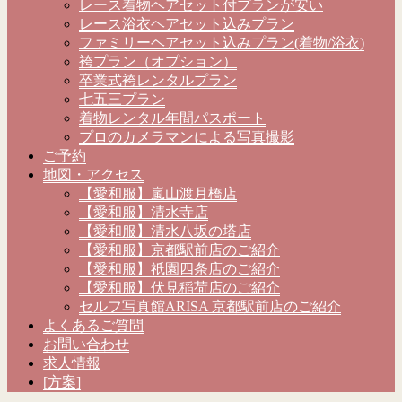
レース着物ヘアセット付プランが安い
レース浴衣ヘアセット込みプラン
ファミリーヘアセット込みプラン(着物/浴衣)
袴プラン（オプション）
卒業式袴レンタルプラン
七五三プラン
着物レンタル年間パスポート
プロのカメラマンによる写真撮影
ご予約
地図・アクセス
【愛和服】嵐山渡月橋店
【愛和服】清水寺店
【愛和服】清水八坂の塔店
【愛和服】京都駅前店のご紹介
【愛和服】祇園四条店のご紹介
【愛和服】伏見稲荷店のご紹介
セルフ写真館ARISA 京都駅前店のご紹介
よくあるご質問
お問い合わせ
求人情報
[方案]