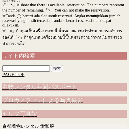
※「○」is show that there is available reservation. The numbers represent
the number of remaining.「×」You can not make the reservation.
※Tanda ◯ berarti ada slot untuk reservasi. Angka menunjukkan jumlah
reservasi yang masih tersedia. Tanda × berarti reservasi tidak dapat
dilakukan.
※
「○」ถ้าคุณเห็นเครื่องหมายนี้ นั้นหมายความว่าท่านสามารถทำการ
จองได้「×」ถ้าคุณเห็นเครื่องหมายนี้นั้นหมายความว่าท่านไม่สามารถ
ทำการจองได้
サイト内検索
検
索:
PAGE TOP
着物レンタル年間パスポート
プロカメラマンによる写真撮影
セルフ写真館
京都着物レンタル 愛和服