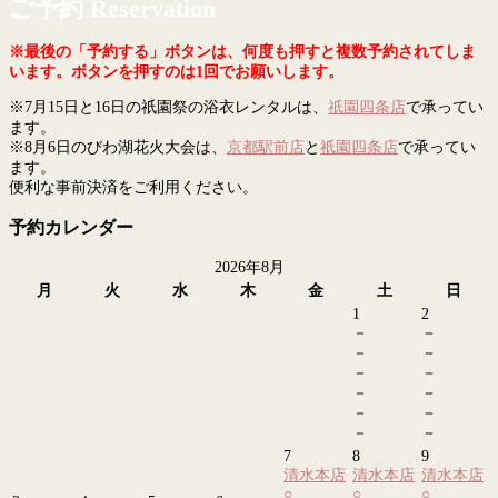
ご予約 Reservation
※最後の「予約する」ボタンは、何度も押すと複数予約されてしま
います。ボタンを押すのは1回でお願いします。
※7月15日と16日の祇園祭の浴衣レンタルは、
祇園四条店
で承ってい
ます。
※8月6日のびわ湖花火大会は、
京都駅前店
と
祇園四条店
で承ってい
ます。
便利な事前決済をご利用ください。
予約カレンダー
2026年8月
月
火
水
木
金
土
日
1
2
－
－
－
－
－
－
－
－
－
－
－
－
7
8
9
清水本店
清水本店
清水本店
○
○
○