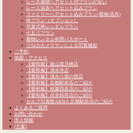
レース着物ヘアセット付プランが安い
レース浴衣ヘアセット込みプラン
ファミリーヘアセット込みプラン(着物/浴衣)
袴プラン（オプション）
卒業式袴レンタルプラン
七五三プラン
着物レンタル年間パスポート
プロのカメラマンによる写真撮影
ご予約
地図・アクセス
【愛和服】嵐山渡月橋店
【愛和服】清水寺店
【愛和服】清水八坂の塔店
【愛和服】京都駅前店のご紹介
【愛和服】祇園四条店のご紹介
【愛和服】伏見稲荷店のご紹介
セルフ写真館ARISA 京都駅前店のご紹介
よくあるご質問
お問い合わせ
求人情報
[方案]