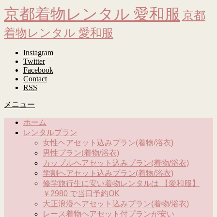
京都着物レンタル 愛和服
京都
着物レンタル 愛和服
Instagram
Twitter
Facebook
Contact
RSS
メニュー
ホーム
レンタルプラン
女性ヘアセット込みプラン(着物/浴衣)
男性プラン(着物/浴衣)
カップルヘアセット込みプラン(着物/浴衣)
学割ヘアセット込みプラン(着物/浴衣)
修学旅行生に安い着物レンタルは 【愛和服】
￥2980 で当日予約OK
大正浪漫ヘアセット込みプラン(着物/浴衣)
レース着物ヘアセット付プランが安い