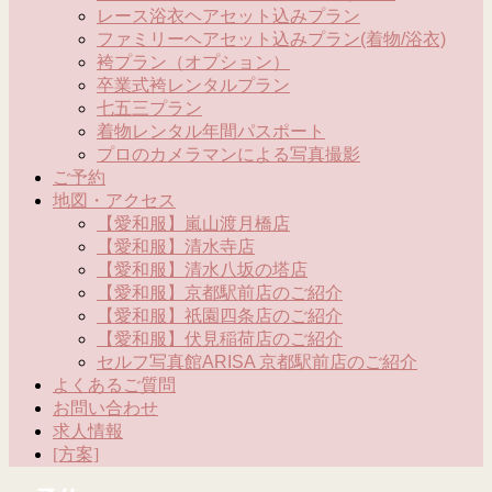
レース浴衣ヘアセット込みプラン
ファミリーヘアセット込みプラン(着物/浴衣)
袴プラン（オプション）
卒業式袴レンタルプラン
七五三プラン
着物レンタル年間パスポート
プロのカメラマンによる写真撮影
ご予約
地図・アクセス
【愛和服】嵐山渡月橋店
【愛和服】清水寺店
【愛和服】清水八坂の塔店
【愛和服】京都駅前店のご紹介
【愛和服】祇園四条店のご紹介
【愛和服】伏見稲荷店のご紹介
セルフ写真館ARISA 京都駅前店のご紹介
よくあるご質問
お問い合わせ
求人情報
[方案]