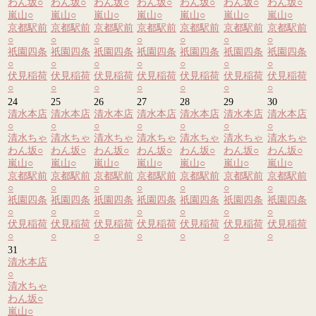
わん坂
○
わん坂
○
わん坂
○
わん坂
○
わん坂
○
わん坂
○
わん坂
○
嵐山
○
嵐山
○
嵐山
○
嵐山
○
嵐山
○
嵐山
○
嵐山
○
京都駅前
京都駅前
京都駅前
京都駅前
京都駅前
京都駅前
京都駅前
○
○
○
○
○
○
○
祇園四条
祇園四条
祇園四条
祇園四条
祇園四条
祇園四条
祇園四条
○
○
○
○
○
○
○
伏見稲荷
伏見稲荷
伏見稲荷
伏見稲荷
伏見稲荷
伏見稲荷
伏見稲荷
○
○
○
○
○
○
○
24
25
26
27
28
29
30
清水本店
清水本店
清水本店
清水本店
清水本店
清水本店
清水本店
○
○
○
○
○
○
○
清水ちゃ
清水ちゃ
清水ちゃ
清水ちゃ
清水ちゃ
清水ちゃ
清水ちゃ
わん坂
○
わん坂
○
わん坂
○
わん坂
○
わん坂
○
わん坂
○
わん坂
○
嵐山
○
嵐山
○
嵐山
○
嵐山
○
嵐山
○
嵐山
○
嵐山
○
京都駅前
京都駅前
京都駅前
京都駅前
京都駅前
京都駅前
京都駅前
○
○
○
○
○
○
○
祇園四条
祇園四条
祇園四条
祇園四条
祇園四条
祇園四条
祇園四条
○
○
○
○
○
○
○
伏見稲荷
伏見稲荷
伏見稲荷
伏見稲荷
伏見稲荷
伏見稲荷
伏見稲荷
○
○
○
○
○
○
○
31
清水本店
○
清水ちゃ
わん坂
○
嵐山
○