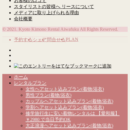
お客様の口コミ
スタイリストの皆様へ リースについて
メディアに取り上げられる理由
会社概要
© 2021. Kyoto Kimono Rental Aiwafuku All Rights Reserved.
PLAN
予約する
シェア
問合せる
ホーム
レンタルプラン
女性ヘアセット込みプラン(着物/浴衣)
男性プラン(着物/浴衣)
カップルヘアセット込みプラン(着物/浴衣)
学割ヘアセット込みプラン(着物/浴衣)
修学旅行生に安い着物レンタルは 【愛和服】
￥2980 で当日予約OK
大正浪漫ヘアセット込みプラン(着物/浴衣)