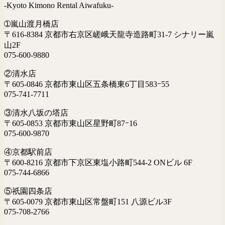
-Kyoto Kimono Rental Aiwafuku-
➀嵐山渡月橋店
〒616-8384 京都市右京区嵯峨天龍寺造路町31-7 シナリー嵐
山2F
075-600-9880
②清水店
〒605-0846 京都市東山区五条橋東6丁目583ｰ55
075-741-7711
③清水八坂の塔店
〒605-0853 京都市東山区星野町87ｰ16
075-600-9870
④京都駅前店
〒600-8216 京都市下京区東塩小路町544-2 ONビル 6F
075-744-6866
⑤祇園四条店
〒605-0079 京都市東山区常盤町151 八源ビル3F
075-708-2766