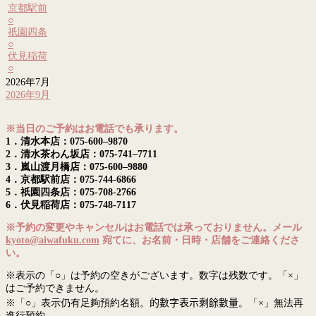
京都駅前
○
祇園四条
○
伏見稲荷
○
2026年7月
2026年9月
※当日のご予約はお電話でも承ります。
1．清水本店：075-600–9870
2．清水茶わん坂店：075-741–7711
3．嵐山渡月橋店：075-600–9880
4．京都駅前店：075-744-6866
5．祇園四条店：075-708-2766
6．伏見稲荷店：075-748-7117
※予約の変更やキャンセルはお電話では承っておりません。メール
kyoto@aiwafuku.com
宛てに、お名前・日時・店舗をご連絡くださ
い。
※表示の「○」は予約の空きがございます。数字は残数です。「×」
はご予約できません。
※「○」表示仍有足夠預約名額。
的數字表示剩餘數量
。「×」無法再
進行預約。