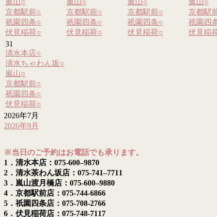
嵐山
○
嵐山
○
嵐山
○
嵐山
○
京都駅前
○
京都駅前
○
京都駅前
○
京都駅
祇園四条
○
祇園四条
○
祇園四条
○
祇園四
伏見稲荷
○
伏見稲荷
○
伏見稲荷
○
伏見稲
31
清水本店
○
清水ちゃわん坂
○
嵐山
○
京都駅前
○
祇園四条
○
伏見稲荷
○
2026年7月
2026年9月
※当日のご予約はお電話でも承ります。
1．清水本店：075-600–9870
2．清水茶わん坂店：075-741–7711
3．嵐山渡月橋店：075-600–9880
4．京都駅前店：075-744-6866
5．祇園四条店：075-708-2766
6．伏見稲荷店：075-748-7117