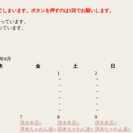
てしまいます。ボタンを押すのは1回でお願いします。
っています。
っています。
6年8月
木
金
土
日
1
2
－
－
－
－
－
－
－
－
－
－
－
－
7
8
9
清水本店
○
清水本店
○
清水本店
○
清水ちゃわん坂
○
清水ちゃわん坂
○
清水ちゃわん坂
○