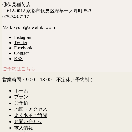
⑥伏見稲荷店
〒612-0012 京都市伏見区深草一ノ坪町35-3
075-748-7117
Mail: kyoto@aiwafuku.com
Instagram
Twitter
Facebook
Contact
RSS
ご予約はこちら
営業時間：9:00～18:00（不定休／予約制 ）
ホーム
プラン
ご予約
地図・アクセス
よくあるご質問
お問い合わせ
求人情報