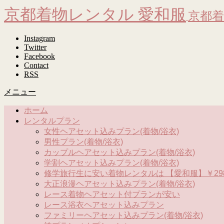
京都着物レンタル 愛和服
京都着
Instagram
Twitter
Facebook
Contact
RSS
メニュー
ホーム
レンタルプラン
女性ヘアセット込みプラン(着物/浴衣)
男性プラン(着物/浴衣)
カップルヘアセット込みプラン(着物/浴衣)
学割ヘアセット込みプラン(着物/浴衣)
修学旅行生に安い着物レンタルは 【愛和服】￥298
大正浪漫ヘアセット込みプラン(着物/浴衣)
レース着物ヘアセット付プランが安い
レース浴衣ヘアセット込みプラン
ファミリーヘアセット込みプラン(着物/浴衣)