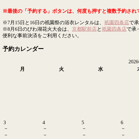
※最後の「予約する」ボタンは、何度も押すと複数予約され
※7月15日と16日の祇園祭の浴衣レンタルは、
祇園四条店
で承
※8月6日のびわ湖花火大会は、
京都駅前店
と
祇園四条店
で承
便利な事前決済をご利用ください。
予約カレンダー
202
月
火
水
3
4
5
6
－
－
－
－
－
－
－
－