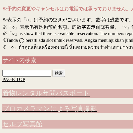
※予約の変更やキャンセルはお電話では承っておりません。
※表示の「○」は予約の空きがございます。数字は残数です。
※「○」表示仍有足夠預約名額。
的數字表示剩餘數量
。「×」
※「○」is show that there is available reservation. The numbers rep
※Tanda ◯ berarti ada slot untuk reservasi. Angka menunjukkan jumlah 
※
「○」ถ้าคุณเห็นเครื่องหมายนี้ นั้นหมายความว่าท่านสามารถ
サイト内検索
検
索:
PAGE TOP
着物レンタル年間パスポート
プロカメラマンによる写真撮影
セルフ写真館