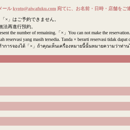
メール
kyoto@aiwafuku.com
宛てに、お名前・日時・店舗をご
「×」はご予約できません。
無法再進行預約。
resent the number of remaining.「×」You can not make the reservation
reservasi yang masih tersedia. Tanda × berarti reservasi tidak dapat 
ทำการจองได้「×」ถ้าคุณเห็นเครื่องหมายนี้นั้นหมายความว่าท่า