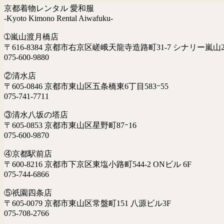
京都着物レンタル 愛和服
-Kyoto Kimono Rental Aiwafuku-
➀嵐山渡月橋店
〒616-8384 京都市右京区嵯峨天龍寺造路町31-7 シナリー嵐山2
075-600-9880
②清水店
〒605-0846 京都市東山区五条橋東6丁目583ｰ55
075-741-7711
③清水八坂の塔店
〒605-0853 京都市東山区星野町87ｰ16
075-600-9870
④京都駅前店
〒600-8216 京都市下京区東塩小路町544-2 ONビル 6F
075-744-6866
⑤祇園四条店
〒605-0079 京都市東山区常盤町151 八源ビル3F
075-708-2766