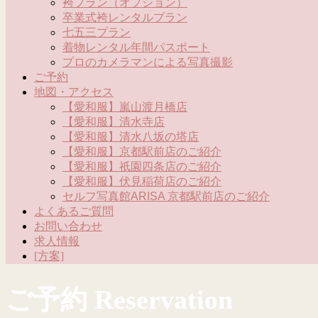
袴プラン（オプション）
卒業式袴レンタルプラン
七五三プラン
着物レンタル年間パスポート
プロのカメラマンによる写真撮影
ご予約
地図・アクセス
【愛和服】嵐山渡月橋店
【愛和服】清水寺店
【愛和服】清水八坂の塔店
【愛和服】京都駅前店のご紹介
【愛和服】祇園四条店のご紹介
【愛和服】伏見稲荷店のご紹介
セルフ写真館ARISA 京都駅前店のご紹介
よくあるご質問
お問い合わせ
求人情報
[方案]
ご予約 Reservation