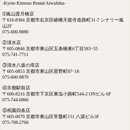
-Kyoto Kimono Rental Aiwafuku-
➀嵐山渡月橋店
〒616-8384 京都市右京区嵯峨天龍寺造路町31-7 シナリー嵐
山2F
075-600-9880
②清水店
〒605-0846 京都市東山区五条橋東6丁目583ｰ55
075-741-7711
③清水八坂の塔店
〒605-0853 京都市東山区星野町87ｰ16
075-600-9870
④京都駅前店
〒600-8216 京都市下京区東塩小路町544-2 ONビル 6F
075-744-6866
⑤祇園四条店
〒605-0079 京都市東山区常盤町151 八源ビル3F
075-708-2766