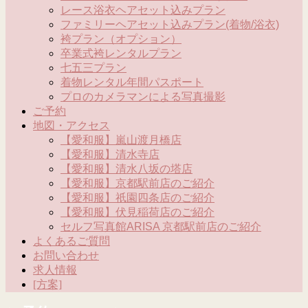
レース浴衣ヘアセット込みプラン
ファミリーヘアセット込みプラン(着物/浴衣)
袴プラン（オプション）
卒業式袴レンタルプラン
七五三プラン
着物レンタル年間パスポート
プロのカメラマンによる写真撮影
ご予約
地図・アクセス
【愛和服】嵐山渡月橋店
【愛和服】清水寺店
【愛和服】清水八坂の塔店
【愛和服】京都駅前店のご紹介
【愛和服】祇園四条店のご紹介
【愛和服】伏見稲荷店のご紹介
セルフ写真館ARISA 京都駅前店のご紹介
よくあるご質問
お問い合わせ
求人情報
[方案]