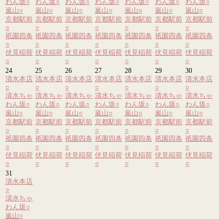
わん坂
○
わん坂
○
わん坂
○
わん坂
○
わん坂
○
わん坂
○
わん坂
○
嵐山
○
嵐山
○
嵐山
○
嵐山
○
嵐山
○
嵐山
○
嵐山
○
京都駅前
京都駅前
京都駅前
京都駅前
京都駅前
京都駅前
京都駅前
○
○
○
○
○
○
○
祇園四条
祇園四条
祇園四条
祇園四条
祇園四条
祇園四条
祇園四条
○
○
○
○
○
○
○
伏見稲荷
伏見稲荷
伏見稲荷
伏見稲荷
伏見稲荷
伏見稲荷
伏見稲荷
○
○
○
○
○
○
○
24
25
26
27
28
29
30
清水本店
清水本店
清水本店
清水本店
清水本店
清水本店
清水本店
○
○
○
○
○
○
○
清水ちゃ
清水ちゃ
清水ちゃ
清水ちゃ
清水ちゃ
清水ちゃ
清水ちゃ
わん坂
○
わん坂
○
わん坂
○
わん坂
○
わん坂
○
わん坂
○
わん坂
○
嵐山
○
嵐山
○
嵐山
○
嵐山
○
嵐山
○
嵐山
○
嵐山
○
京都駅前
京都駅前
京都駅前
京都駅前
京都駅前
京都駅前
京都駅前
○
○
○
○
○
○
○
祇園四条
祇園四条
祇園四条
祇園四条
祇園四条
祇園四条
祇園四条
○
○
○
○
○
○
○
伏見稲荷
伏見稲荷
伏見稲荷
伏見稲荷
伏見稲荷
伏見稲荷
伏見稲荷
○
○
○
○
○
○
○
31
清水本店
○
清水ちゃ
わん坂
○
嵐山
○