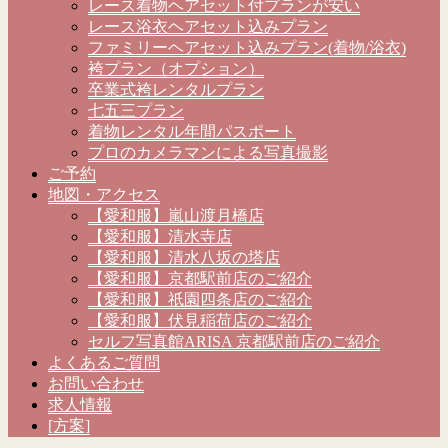
レース着物ヘアセット付プランが安い
レース浴衣ヘアセット込みプラン
ファミリーヘアセット込みプラン(着物/浴衣)
袴プラン（オプション）
卒業式袴レンタルプラン
七五三プラン
着物レンタル年間パスポート
プロのカメラマンによる写真撮影
ご予約
地図・アクセス
【愛和服】嵐山渡月橋店
【愛和服】清水寺店
【愛和服】清水八坂の塔店
【愛和服】京都駅前店のご紹介
【愛和服】祇園四条店のご紹介
【愛和服】伏見稲荷店のご紹介
セルフ写真館ARISA 京都駅前店のご紹介
よくあるご質問
お問い合わせ
求人情報
[方案]