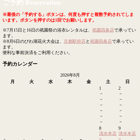
ご予約 Reservation
※最後の「予約する」ボタンは、何度も押すと複数予約されてしま
います。ボタンを押すのは1回でお願いします。
※7月15日と16日の祇園祭の浴衣レンタルは、
祇園四条店
で承ってい
ます。
※8月6日のびわ湖花火大会は、
京都駅前店
と
祇園四条店
で承ってい
ます。
便利な事前決済をご利用ください。
予約カレンダー
2026年8月
月
火
水
木
金
土
日
1
2
－
－
－
－
－
－
－
－
－
－
－
－
8
9
清水本店
清水本店
○
○