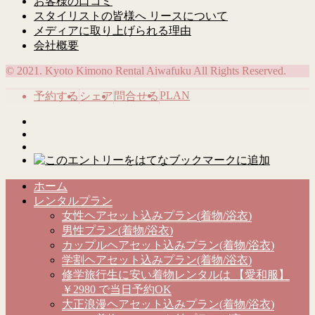
お客様の口コミ
スタイリストの皆様へ リースについて
メディアに取り上げられる理由
会社概要
© 2021. Kyoto Kimono Rental Aiwafuku All Rights Reserved.
PLAN
予約する
シェア
問合せる
ホーム
レンタルプラン
女性ヘアセット込みプラン(着物/浴衣)
男性プラン(着物/浴衣)
カップルヘアセット込みプラン(着物/浴衣)
学割ヘアセット込みプラン(着物/浴衣)
修学旅行生に安い着物レンタルは 【愛和服】
￥2980 で当日予約OK
大正浪漫ヘアセット込みプラン(着物/浴衣)