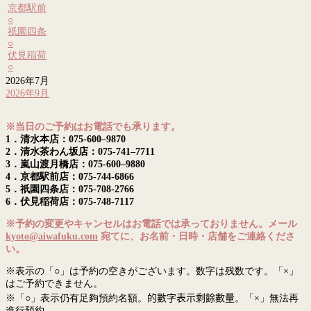
京都駅前
○
祇園四条
○
伏見稲荷
○
2026年7月
2026年9月
※当日のご予約はお電話でも承ります。
1．清水本店：075-600–9870
2．清水茶わん坂店：075-741–7711
3．嵐山渡月橋店：075-600–9880
4．京都駅前店：075-744-6866
5．祇園四条店：075-708-2766
6．伏見稲荷店：075-748-7117
※予約の変更やキャンセルはお電話では承っておりません。メール
kyoto@aiwafuku.com
宛てに、お名前・日時・店舗をご連絡くださ
い。
※表示の「○」は予約の空きがございます。数字は残数です。「×」
はご予約できません。
※「○」表示仍有足夠預約名額。
的數字表示剩餘數量
。「×」無法再
進行預約。