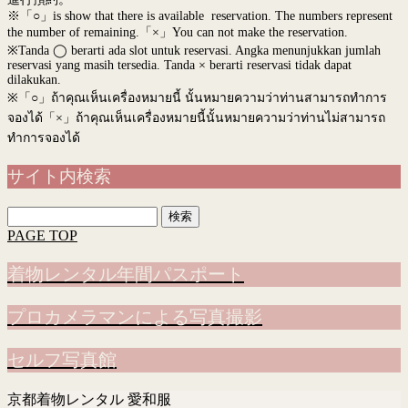
※「○」is show that there is available reservation. The numbers represent
the number of remaining.「×」You can not make the reservation.
※Tanda ◯ berarti ada slot untuk reservasi. Angka menunjukkan jumlah
reservasi yang masih tersedia. Tanda × berarti reservasi tidak dapat
dilakukan.
※
「○」ถ้าคุณเห็นเครื่องหมายนี้ นั้นหมายความว่าท่านสามารถทำการ
จองได้「×」ถ้าคุณเห็นเครื่องหมายนี้นั้นหมายความว่าท่านไม่สามารถ
ทำการจองได้
サイト内検索
検
索:
PAGE TOP
着物レンタル年間パスポート
プロカメラマンによる写真撮影
セルフ写真館
京都着物レンタル 愛和服