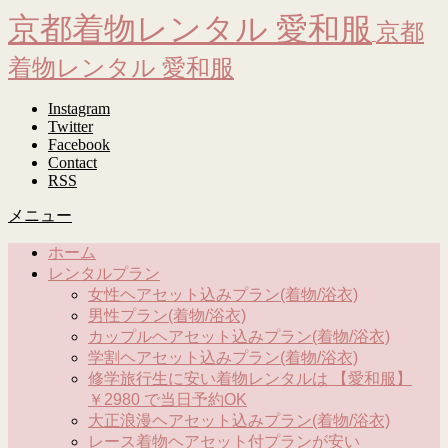
京都着物レンタル 愛和服
京都
着物レンタル 愛和服
Instagram
Twitter
Facebook
Contact
RSS
メニュー
ホーム
レンタルプラン
女性ヘアセット込みプラン(着物/浴衣)
男性プラン(着物/浴衣)
カップルヘアセット込みプラン(着物/浴衣)
学割ヘアセット込みプラン(着物/浴衣)
修学旅行生に安い着物レンタルは 【愛和服】
￥2980 で当日予約OK
大正浪漫ヘアセット込みプラン(着物/浴衣)
レース着物ヘアセット付プランが安い