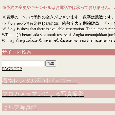
※予約の変更やキャンセルはお電話では承っておりません。
※表示の「○」は予約の空きがございます。数字は残数です。
※「○」表示仍有足夠預約名額。
的數字表示剩餘數量
。「×」
※「○」is show that there is available reservation. The numbers rep
※Tanda ◯ berarti ada slot untuk reservasi. Angka menunjukkan jumlah 
※
「○」ถ้าคุณเห็นเครื่องหมายนี้ นั้นหมายความว่าท่านสามารถ
サイト内検索
検
索:
PAGE TOP
着物レンタル年間パスポート
プロカメラマンによる写真撮影
セルフ写真館