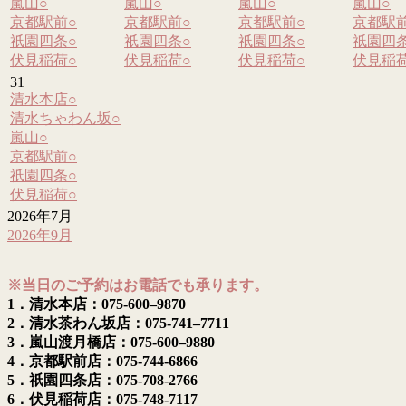
嵐山
○
嵐山
○
嵐山
○
嵐山
○
京都駅前
○
京都駅前
○
京都駅前
○
京都駅
祇園四条
○
祇園四条
○
祇園四条
○
祇園四
伏見稲荷
○
伏見稲荷
○
伏見稲荷
○
伏見稲
31
清水本店
○
清水ちゃわん坂
○
嵐山
○
京都駅前
○
祇園四条
○
伏見稲荷
○
2026年7月
2026年9月
※当日のご予約はお電話でも承ります。
1．清水本店：075-600–9870
2．清水茶わん坂店：075-741–7711
3．嵐山渡月橋店：075-600–9880
4．京都駅前店：075-744-6866
5．祇園四条店：075-708-2766
6．伏見稲荷店：075-748-7117