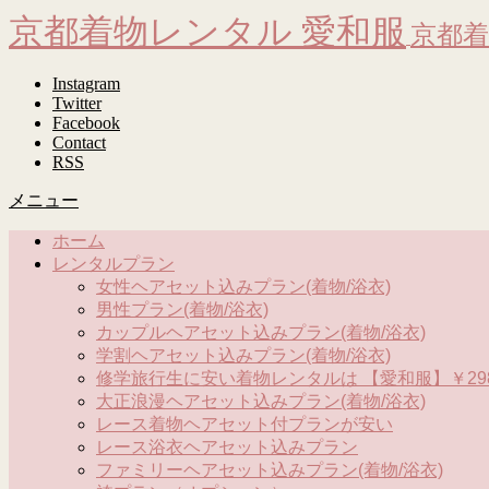
京都着物レンタル 愛和服
京都着
Instagram
Twitter
Facebook
Contact
RSS
メニュー
ホーム
レンタルプラン
女性ヘアセット込みプラン(着物/浴衣)
男性プラン(着物/浴衣)
カップルヘアセット込みプラン(着物/浴衣)
学割ヘアセット込みプラン(着物/浴衣)
修学旅行生に安い着物レンタルは 【愛和服】￥298
大正浪漫ヘアセット込みプラン(着物/浴衣)
レース着物ヘアセット付プランが安い
レース浴衣ヘアセット込みプラン
ファミリーヘアセット込みプラン(着物/浴衣)