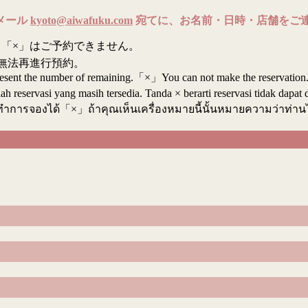
メール
kyoto@aiwafuku.com
宛てに、お名前・日時・店舗をご
「×」はご予約できません。
無法再進行預約。
resent the number of remaining.「×」You can not make the reservation
reservasi yang masih tersedia. Tanda × berarti reservasi tidak dapat 
ทำการจองได้「×」ถ้าคุณเห็นเครื่องหมายนี้นั้นหมายความว่าท่า