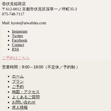
⑥伏見稲荷店
〒612-0012 京都市伏見区深草一ノ坪町35-3
075-748-7117
Mail: kyoto@aiwafuku.com
Instagram
Twitter
Facebook
Contact
RSS
ご予約はこちら
営業時間：9:00～18:00（不定休／予約制 ）
ホーム
プラン
ご予約
地図・アクセス
よくあるご質問
お問い合わせ
求人情報