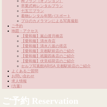
袴プラン（オプション）
卒業式袴レンタルプラン
七五三プラン
着物レンタル年間パスポート
プロのカメラマンによる写真撮影
ご予約
地図・アクセス
【愛和服】嵐山渡月橋店
【愛和服】清水寺店
【愛和服】清水八坂の塔店
【愛和服】京都駅前店のご紹介
【愛和服】祇園四条店のご紹介
【愛和服】伏見稲荷店のご紹介
セルフ写真館ARISA 京都駅前店のご紹介
よくあるご質問
お問い合わせ
求人情報
[方案]
ご予約 Reservation