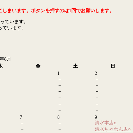
てしまいます。ボタンを押すのは1回でお願いします。
っています。
っています。
6年8月
木
金
土
日
1
2
－
－
－
－
－
－
－
－
－
－
－
－
7
8
9
－
－
清水本店
○
－
－
清水ちゃわん坂
○