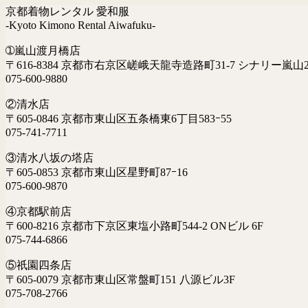
京都着物レンタル 愛和服
-Kyoto Kimono Rental Aiwafuku-
➀嵐山渡月橋店
〒616-8384 京都市右京区嵯峨天龍寺造路町31-7 シナリー嵐山2
075-600-9880
②清水店
〒605-0846 京都市東山区五条橋東6丁目583ｰ55
075-741-7711
③清水八坂の塔店
〒605-0853 京都市東山区星野町87ｰ16
075-600-9870
④京都駅前店
〒600-8216 京都市下京区東塩小路町544-2 ONビル 6F
075-744-6866
⑤祇園四条店
〒605-0079 京都市東山区常盤町151 八源ビル3F
075-708-2766