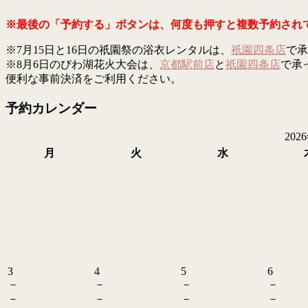
※最後の「予約する」ボタンは、何度も押すと複数予約され
※7月15日と16日の祇園祭の浴衣レンタルは、
祇園四条店
で承
※8月6日のびわ湖花火大会は、
京都駅前店
と
祇園四条店
で承
便利な事前決済をご利用ください。
予約カレンダー
202
月
火
水
3
4
5
6
－
－
－
－
－
－
－
－