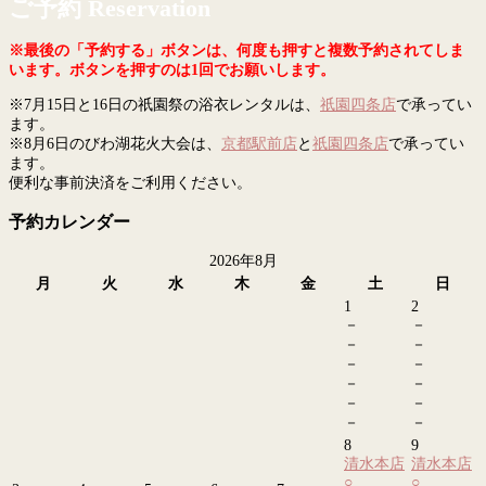
ご予約 Reservation
※最後の「予約する」ボタンは、何度も押すと複数予約されてしま
います。ボタンを押すのは1回でお願いします。
※7月15日と16日の祇園祭の浴衣レンタルは、
祇園四条店
で承ってい
ます。
※8月6日のびわ湖花火大会は、
京都駅前店
と
祇園四条店
で承ってい
ます。
便利な事前決済をご利用ください。
予約カレンダー
2026年8月
月
火
水
木
金
土
日
1
2
－
－
－
－
－
－
－
－
－
－
－
－
8
9
清水本店
清水本店
○
○