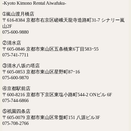
-Kyoto Kimono Rental Aiwafuku-
➀嵐山渡月橋店
〒616-8384 京都市右京区嵯峨天龍寺造路町31-7 シナリー嵐
山2F
075-600-9880
②清水店
〒605-0846 京都市東山区五条橋東6丁目583ｰ55
075-741-7711
③清水八坂の塔店
〒605-0853 京都市東山区星野町87ｰ16
075-600-9870
④京都駅前店
〒600-8216 京都市下京区東塩小路町544-2 ONビル 6F
075-744-6866
⑤祇園四条店
〒605-0079 京都市東山区常盤町151 八源ビル3F
075-708-2766