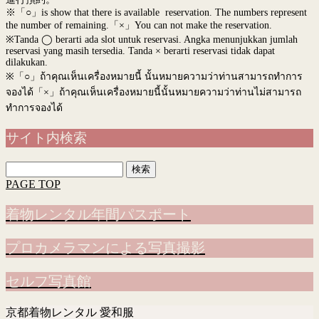
※「○」is show that there is available reservation. The numbers represent
the number of remaining.「×」You can not make the reservation.
※Tanda ◯ berarti ada slot untuk reservasi. Angka menunjukkan jumlah
reservasi yang masih tersedia. Tanda × berarti reservasi tidak dapat
dilakukan.
※
「○」ถ้าคุณเห็นเครื่องหมายนี้ นั้นหมายความว่าท่านสามารถทำการ
จองได้「×」ถ้าคุณเห็นเครื่องหมายนี้นั้นหมายความว่าท่านไม่สามารถ
ทำการจองได้
サイト内検索
検
索:
PAGE TOP
着物レンタル年間パスポート
プロカメラマンによる写真撮影
セルフ写真館
京都着物レンタル 愛和服