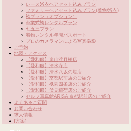
レース浴衣ヘアセット込みプラン
ファミリーヘアセット込みプラン(着物/浴衣)
袴プラン（オプション）
卒業式袴レンタルプラン
七五三プラン
着物レンタル年間パスポート
プロのカメラマンによる写真撮影
ご予約
地図・アクセス
【愛和服】嵐山渡月橋店
【愛和服】清水寺店
【愛和服】清水八坂の塔店
【愛和服】京都駅前店のご紹介
【愛和服】祇園四条店のご紹介
【愛和服】伏見稲荷店のご紹介
セルフ写真館ARISA 京都駅前店のご紹介
よくあるご質問
お問い合わせ
求人情報
[方案]