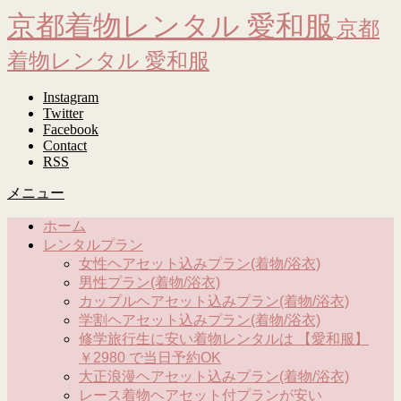
京都着物レンタル 愛和服
京都
着物レンタル 愛和服
Instagram
Twitter
Facebook
Contact
RSS
メニュー
ホーム
レンタルプラン
女性ヘアセット込みプラン(着物/浴衣)
男性プラン(着物/浴衣)
カップルヘアセット込みプラン(着物/浴衣)
学割ヘアセット込みプラン(着物/浴衣)
修学旅行生に安い着物レンタルは 【愛和服】
￥2980 で当日予約OK
大正浪漫ヘアセット込みプラン(着物/浴衣)
レース着物ヘアセット付プランが安い