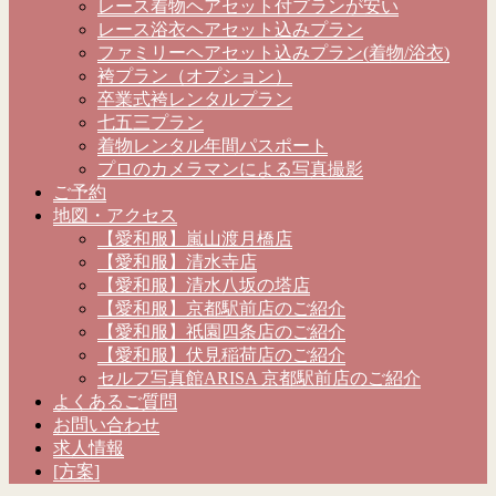
レース着物ヘアセット付プランが安い
レース浴衣ヘアセット込みプラン
ファミリーヘアセット込みプラン(着物/浴衣)
袴プラン（オプション）
卒業式袴レンタルプラン
七五三プラン
着物レンタル年間パスポート
プロのカメラマンによる写真撮影
ご予約
地図・アクセス
【愛和服】嵐山渡月橋店
【愛和服】清水寺店
【愛和服】清水八坂の塔店
【愛和服】京都駅前店のご紹介
【愛和服】祇園四条店のご紹介
【愛和服】伏見稲荷店のご紹介
セルフ写真館ARISA 京都駅前店のご紹介
よくあるご質問
お問い合わせ
求人情報
[方案]