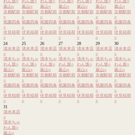
わん坂
○
わん坂
○
わん坂
○
わん坂
○
わん坂
○
わん坂
○
わん坂
○
嵐山
○
嵐山
○
嵐山
○
嵐山
○
嵐山
○
嵐山
○
嵐山
○
京都駅前
京都駅前
京都駅前
京都駅前
京都駅前
京都駅前
京都駅前
○
○
○
○
○
○
○
祇園四条
祇園四条
祇園四条
祇園四条
祇園四条
祇園四条
祇園四条
○
○
○
○
○
○
○
伏見稲荷
伏見稲荷
伏見稲荷
伏見稲荷
伏見稲荷
伏見稲荷
伏見稲荷
○
○
○
○
○
○
○
24
25
26
27
28
29
30
清水本店
清水本店
清水本店
清水本店
清水本店
清水本店
清水本店
○
○
○
○
○
○
○
清水ちゃ
清水ちゃ
清水ちゃ
清水ちゃ
清水ちゃ
清水ちゃ
清水ちゃ
わん坂
○
わん坂
○
わん坂
○
わん坂
○
わん坂
○
わん坂
○
わん坂
○
嵐山
○
嵐山
○
嵐山
○
嵐山
○
嵐山
○
嵐山
○
嵐山
○
京都駅前
京都駅前
京都駅前
京都駅前
京都駅前
京都駅前
京都駅前
○
○
○
○
○
○
○
祇園四条
祇園四条
祇園四条
祇園四条
祇園四条
祇園四条
祇園四条
○
○
○
○
○
○
○
伏見稲荷
伏見稲荷
伏見稲荷
伏見稲荷
伏見稲荷
伏見稲荷
伏見稲荷
○
○
○
○
○
○
○
31
清水本店
○
清水ちゃ
わん坂
○
嵐山
○