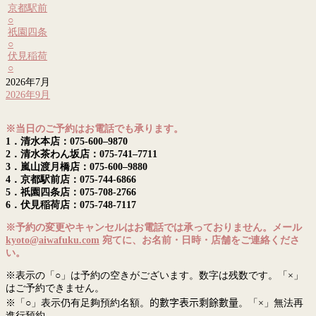
京都駅前
○
祇園四条
○
伏見稲荷
○
2026年7月
2026年9月
※当日のご予約はお電話でも承ります。
1．清水本店：075-600–9870
2．清水茶わん坂店：075-741–7711
3．嵐山渡月橋店：075-600–9880
4．京都駅前店：075-744-6866
5．祇園四条店：075-708-2766
6．伏見稲荷店：075-748-7117
※予約の変更やキャンセルはお電話では承っておりません。メール
kyoto@aiwafuku.com
宛てに、お名前・日時・店舗をご連絡くださ
い。
※表示の「○」は予約の空きがございます。数字は残数です。「×」
はご予約できません。
※「○」表示仍有足夠預約名額。
的數字表示剩餘數量
。「×」無法再
進行預約。