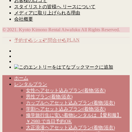
お客様の口コミ
スタイリストの皆様へ リースについて
メディアに取り上げられる理由
会社概要
© 2021. Kyoto Kimono Rental Aiwafuku All Rights Reserved.
PLAN
予約する
シェア
問合せる
ホーム
レンタルプラン
女性ヘアセット込みプラン(着物/浴衣)
男性プラン(着物/浴衣)
カップルヘアセット込みプラン(着物/浴衣)
学割ヘアセット込みプラン(着物/浴衣)
修学旅行生に安い着物レンタルは 【愛和服】
￥2980 で当日予約OK
大正浪漫ヘアセット込みプラン(着物/浴衣)