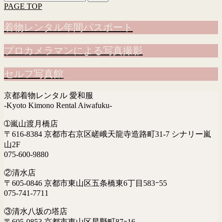
索:
PAGE TOP
着物レンタル年間パスポート
プロカメラマンによる写真撮影
セルフ写真館
京都着物レンタル 愛和服
-Kyoto Kimono Rental Aiwafuku-
➀嵐山渡月橋店
〒616-8384 京都市右京区嵯峨天龍寺造路町31-7 シナリー嵐
山2F
075-600-9880
②清水店
〒605-0846 京都市東山区五条橋東6丁目583ｰ55
075-741-7711
③清水八坂の塔店
〒605-0853 京都市東山区星野町87ｰ16