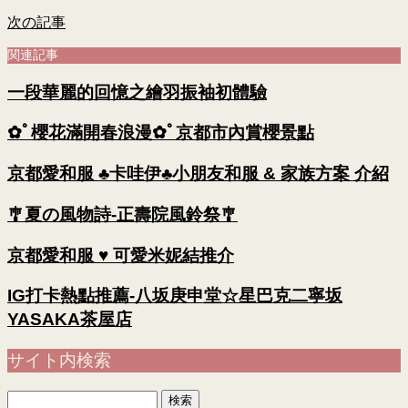
次の記事
関連記事
一段華麗的回憶之繪羽振袖初體驗
✿ﾟ櫻花滿開春浪漫✿ﾟ京都市內賞櫻景點
京都愛和服 ♣卡哇伊♣小朋友和服 & 家族方案 介紹
🎐夏の風物詩-正壽院風鈴祭🎐
京都愛和服 ♥ 可愛米妮結推介
IG打卡熱點推薦-八坂庚申堂☆星巴克二寧坂
YASAKA茶屋店
サイト内検索
検