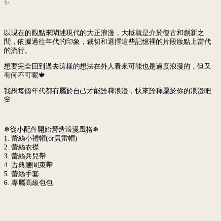
✨
以現在的觀點來闡述現代的大正浪漫，大概就是介於復古和創新之
間，依據過往年代的印象，裁切和選擇這些記憶裡的片段妝點上當代
的流行。
想要完全回到過去這樣的想法在外人看來可能也是過度浪漫的，但又
有何不可呢🍁
我想每個年代都有屬於自己才能詮釋浪漫，快來詮釋屬於你的浪漫吧
🌸
❄從小配件開始營造浪漫風格❄
1. 蕾絲小禮帽(or貝雷帽)
2. 蕾絲衣襟
3. 蕾絲兵兒帶
4. 古典腰間束帶
5. 蕾絲手套
6. 專屬高級包包