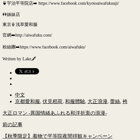
🍵宇治平等院店➡️ https://www.facebook.com/kyotoaiwafukuuji/
👭姊妹店
東京🏮浅草愛和服
官網➡️http://aiwafuku.com/
粉絲團➡️https://www.facebook.com/aiwafuku/
Written by Lake🖋
中文
京都愛和服
,
伏見稻荷
,
和服體驗
,
大正浪漫
,
蕾絲
,
袴
大正ロマン -異国情緒あふれる和洋折衷の浪漫-
前の記事
【秋季限定】着物で平等院夜間拝観キャンペーン