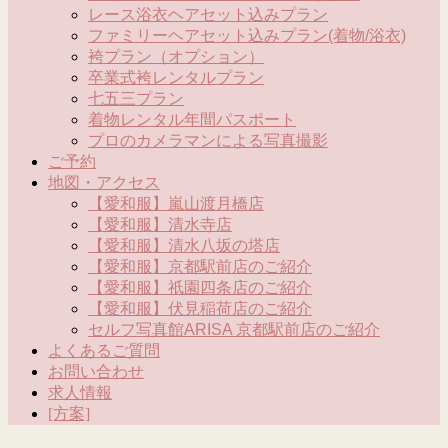
レース浴衣ヘアセット込みプラン
ファミリーヘアセット込みプラン(着物/浴衣)
袴プラン（オプション）
卒業式袴レンタルプラン
七五三プラン
着物レンタル年間パスポート
プロのカメラマンによる写真撮影
ご予約
地図・アクセス
【愛和服】嵐山渡月橋店
【愛和服】清水寺店
【愛和服】清水八坂の塔店
【愛和服】京都駅前店のご紹介
【愛和服】祇園四条店のご紹介
【愛和服】伏見稲荷店のご紹介
セルフ写真館ARISA 京都駅前店のご紹介
よくあるご質問
お問い合わせ
求人情報
[方案]