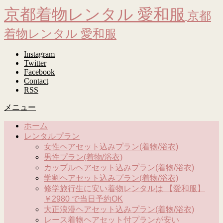
京都着物レンタル 愛和服
京都
着物レンタル 愛和服
Instagram
Twitter
Facebook
Contact
RSS
メニュー
ホーム
レンタルプラン
女性ヘアセット込みプラン(着物/浴衣)
男性プラン(着物/浴衣)
カップルヘアセット込みプラン(着物/浴衣)
学割ヘアセット込みプラン(着物/浴衣)
修学旅行生に安い着物レンタルは 【愛和服】
￥2980 で当日予約OK
大正浪漫ヘアセット込みプラン(着物/浴衣)
レース着物ヘアセット付プランが安い