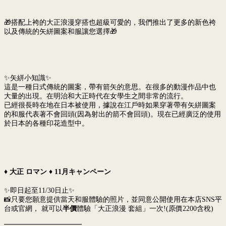
🎁搭配上袴的大正浪漫穿搭也超級可愛的，我們推出了更多的新色袴
以及傳統的矢絣圖案和服讓您選擇🎁
✨矢絣小知識✨
這是一種日式傳統的圖案，帶有箭矢的意思。在很多的動漫作品中也
大量的出現。在明治和大正時代在女學生之間非常的流行。
已經很長時在地在日本被使用，據說在江戶時如果穿著帶有矢絣圖案
的和服代表著不會回頭(因為射出的箭不會回頭)。現在已經廣泛的使用
於日本的各種印花造型中。
♦️ 大正 ロマン ♦️ 11月キャンペーン
✨即日起至11/30日止✨
📸只要您願意提供當天和服體驗的照片，並同意公開使用在本店SNS平
台或官網， 就可以
半價
體驗「大正浪漫 套組」一次!(原價2200含稅)
━━━━━━━━━━━