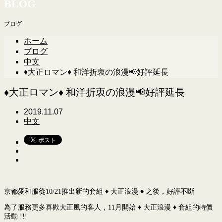
BLOG
ブログ
ホーム
ブログ
中文
♦️大正ロマン♦️ 和洋折衷の浪漫📢好評延長
♦️大正ロマン♦️ 和洋折衷の浪漫📢好評延長
2019.11.07
中文
京都愛和服從10/21推出新的套組 ♦️ 大正浪漫 ♦️ 之後，好評不斷
為了服務更多喜歡大正風的客人，11月開始 ♦️ 大正浪漫 ♦️ 套組的特價
活動 !!!