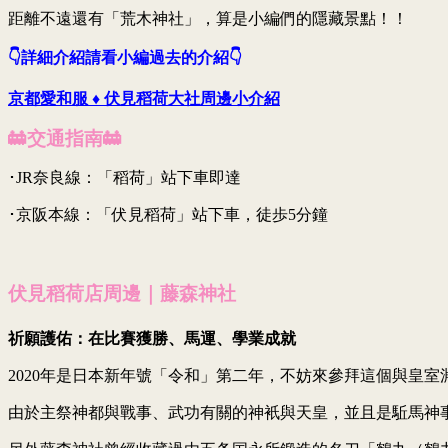
距離不遠還有「荒木神社」，算是小編們的隱藏景點！！
👇詳細介紹請看小編過去的介紹👇
京都愛和服 ♦ 伏見稻荷大社周邊小介紹
🚋交通指南🚋
･JR奈良線：「稻荷」站下車即達
･京阪本線：「伏見稻荷」站下車，徒歩5分鐘
伏見稻荷店周邊｜
藤森神社
祈願護佑：在比賽獲勝、馬運、學業成就
2020年是日本新年號「令和」第二年，不妨來參拜這個與皇
由於主祭神都與戰事、武功有關的神衹與天皇，並且是駈馬神