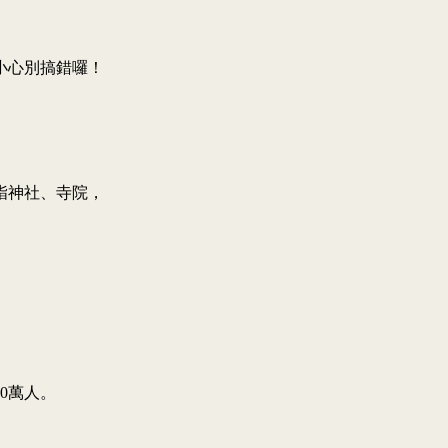
小心別搞錯囉！
詣神社、寺院，
0萬人。