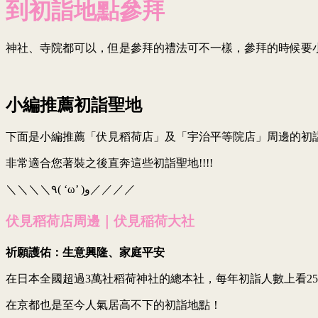
到初詣地點參拜
神社、寺院都可以，但是參拜的禮法可不一樣，參拜的時候要
小編推薦初詣聖地
下面是小編推薦「伏見稻荷店」及「宇治平等院店」周邊的初
非常適合您著裝之後直奔這些
初詣聖地!!!!
＼＼＼＼٩( ‘ω’ )و／／／／
伏見稻荷店周邊｜
伏見稲荷大社
祈願護佑：生意興隆、家庭平安
在日本全國超過3萬社稻荷神社的總本社，每年初詣人數上看25
在京都也是至今人氣居高不下的初詣地點！