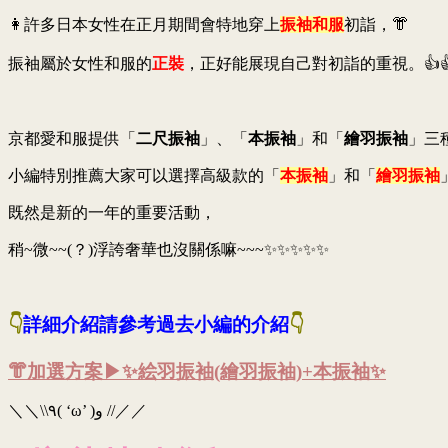
👩許多日本女性在正月期間會特地穿上
振袖和服
初詣，👘
振袖屬於女性和服的
正裝
，正好能展現自己對初詣的重視。👍
京都愛和服提供「
二尺振袖
」、「
本振袖
」和「
繪羽振袖
」三
小編特別推薦大家可以選擇高級款的「
本振袖
」和「
繪羽振袖
既然是新的一年的重要活動，
稍~微~~(？)浮誇奢華也沒關係嘛~~~✨✨✨✨✨
👇
詳細介紹請參考過去小編的介紹
👇
👘加選方案▶✨絵羽振袖(繪羽振袖)+本振袖✨
＼＼\\٩( ‘ω’ )و //／／