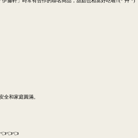
軒」時常有合作的聯名商品，甜點也相當好吃喔!!(*´艸`*)
安全和家庭圓滿。
👈👈👈