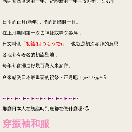
感謝安然度過的一年、祈願新的一年平安順利。💪💪✨
日本的正月(新年)，指的是國曆一月。
在正月期間第一次去神社或寺院參拜，
日文叫做「
初詣(はつもうで)
」，也就是初次參拜的意思。
各地都有著名的初詣聖地，
每年都會湧進好幾百萬人來參拜。
🏮
來感受日本最重要的祝祭・正月吧！(๑•̀ㅂ•́)و✧🏮
▪▫►▪▫►▪▫►▪▫►▪▫►▪▫►▪▫►▪▫►▪▫►▪
那麼日本人在初詣時到底都在做什麼呢?🤔
穿振袖和服