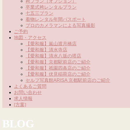
袴プラン（オプション）
卒業式袴レンタルプラン
七五三プラン
着物レンタル年間パスポート
プロのカメラマンによる写真撮影
ご予約
地図・アクセス
【愛和服】嵐山渡月橋店
【愛和服】清水寺店
【愛和服】清水八坂の塔店
【愛和服】京都駅前店のご紹介
【愛和服】祇園四条店のご紹介
【愛和服】伏見稲荷店のご紹介
セルフ写真館ARISA 京都駅前店のご紹介
よくあるご質問
お問い合わせ
求人情報
[方案]
BLOG