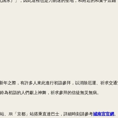
永）」，因此這裡也是刀劍迷的聖地，和附近的和菓子店鋪「伊藤
逢新年之際，有許多人來此進行初詣參拜，以消除厄運、祈求交通
持鈴為初詣的人們獻上神舞，祈求參拜的信徒無災無病。
站、JR「京都」站搭乘直達巴士，詳細時刻請參考
城南宮官網
。