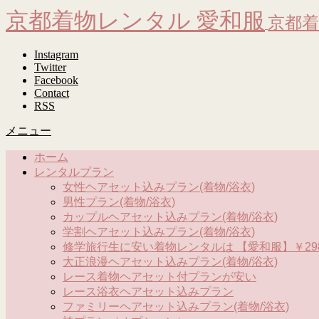
京都着物レンタル 愛和服
京都着
Instagram
Twitter
Facebook
Contact
RSS
メニュー
ホーム
レンタルプラン
女性ヘアセット込みプラン(着物/浴衣)
男性プラン(着物/浴衣)
カップルヘアセット込みプラン(着物/浴衣)
学割ヘアセット込みプラン(着物/浴衣)
修学旅行生に安い着物レンタルは 【愛和服】￥298
大正浪漫ヘアセット込みプラン(着物/浴衣)
レース着物ヘアセット付プランが安い
レース浴衣ヘアセット込みプラン
ファミリーヘアセット込みプラン(着物/浴衣)