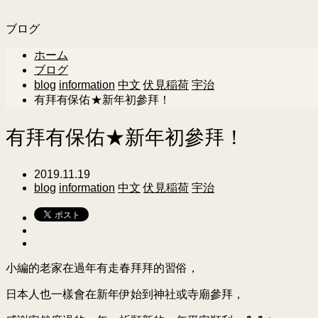
ブログ
ホーム
ブログ
blog
information
中文
伏見稲荷
宇治
有拜有保佑★新年初參拜！
有拜有保佑★新年初參拜！
2019.11.19
blog
information
中文
伏見稲荷
宇治
小編的老家在過年有走春拜拜的習俗，
日本人也一樣會在新年伊始到神社或寺廟參拜，