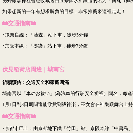
另外藤森神社曾經收藏過由五条国永所鍛造的名刀「鶴丸（鶴丸国
如果想新的一年有想求勝負的目標，非常推薦來這裡走走！
🚋交通指南🚋
･JR奈良線：「藤森」站下車，徒歩5分鐘
･京阪本線：「墨染」站下車，徒歩7分鐘
伏見稻荷店周邊｜
城南宮
祈願護佑：交通安全和家庭圓滿
城南宮以「車のお祓い」(為汽車的行駛安全祈福）聞名，每
1月1日到3日期間還能欣賞到祓神楽，巫女會在神樂殿舞台上
🚋交通指南🚋
･京都市巴士：由京都地下鐵「竹田」站、京阪本線「中書島」