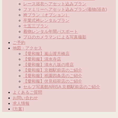
レース浴衣ヘアセット込みプラン
ファミリーヘアセット込みプラン(着物/浴衣)
袴プラン（オプション）
卒業式袴レンタルプラン
七五三プラン
着物レンタル年間パスポート
プロのカメラマンによる写真撮影
ご予約
地図・アクセス
【愛和服】嵐山渡月橋店
【愛和服】清水寺店
【愛和服】清水八坂の塔店
【愛和服】京都駅前店のご紹介
【愛和服】祇園四条店のご紹介
【愛和服】伏見稲荷店のご紹介
セルフ写真館ARISA 京都駅前店のご紹介
よくあるご質問
お問い合わせ
求人情報
[方案]