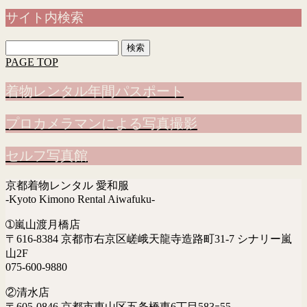
サイト内検索
検
索:
PAGE TOP
着物レンタル年間パスポート
プロカメラマンによる写真撮影
セルフ写真館
京都着物レンタル 愛和服
-Kyoto Kimono Rental Aiwafuku-
➀嵐山渡月橋店
〒616-8384 京都市右京区嵯峨天龍寺造路町31-7 シナリー嵐
山2F
075-600-9880
②清水店
〒605-0846 京都市東山区五条橋東6丁目583ｰ55