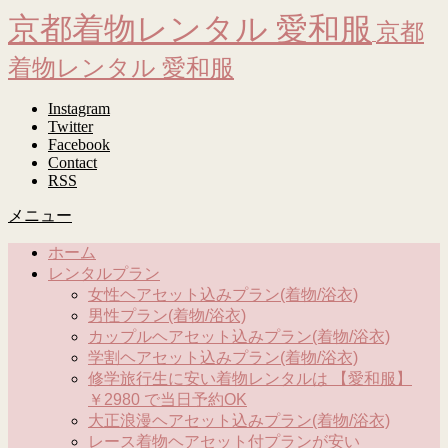
京都着物レンタル 愛和服
京都
着物レンタル 愛和服
Instagram
Twitter
Facebook
Contact
RSS
メニュー
ホーム
レンタルプラン
女性ヘアセット込みプラン(着物/浴衣)
男性プラン(着物/浴衣)
カップルヘアセット込みプラン(着物/浴衣)
学割ヘアセット込みプラン(着物/浴衣)
修学旅行生に安い着物レンタルは 【愛和服】
￥2980 で当日予約OK
大正浪漫ヘアセット込みプラン(着物/浴衣)
レース着物ヘアセット付プランが安い