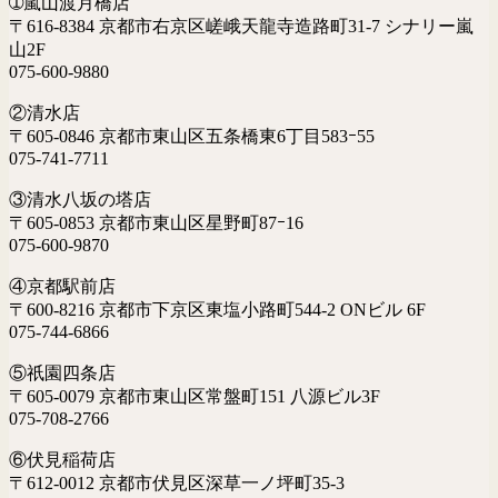
➀嵐山渡月橋店
〒616-8384 京都市右京区嵯峨天龍寺造路町31-7 シナリー嵐
山2F
075-600-9880
②清水店
〒605-0846 京都市東山区五条橋東6丁目583ｰ55
075-741-7711
③清水八坂の塔店
〒605-0853 京都市東山区星野町87ｰ16
075-600-9870
④京都駅前店
〒600-8216 京都市下京区東塩小路町544-2 ONビル 6F
075-744-6866
⑤祇園四条店
〒605-0079 京都市東山区常盤町151 八源ビル3F
075-708-2766
⑥伏見稲荷店
〒612-0012 京都市伏見区深草一ノ坪町35-3