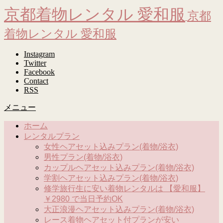
京都着物レンタル 愛和服
京都
着物レンタル 愛和服
Instagram
Twitter
Facebook
Contact
RSS
メニュー
ホーム
レンタルプラン
女性ヘアセット込みプラン(着物/浴衣)
男性プラン(着物/浴衣)
カップルヘアセット込みプラン(着物/浴衣)
学割ヘアセット込みプラン(着物/浴衣)
修学旅行生に安い着物レンタルは 【愛和服】
￥2980 で当日予約OK
大正浪漫ヘアセット込みプラン(着物/浴衣)
レース着物ヘアセット付プランが安い