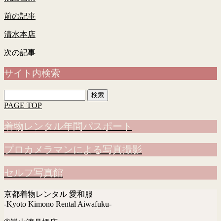
前の記事
清水本店
次の記事
サイト内検索
検
索:
PAGE TOP
着物レンタル年間パスポート
プロカメラマンによる写真撮影
セルフ写真館
京都着物レンタル 愛和服
-Kyoto Kimono Rental Aiwafuku-