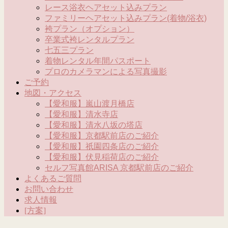
レース浴衣ヘアセット込みプラン
ファミリーヘアセット込みプラン(着物/浴衣)
袴プラン（オプション）
卒業式袴レンタルプラン
七五三プラン
着物レンタル年間パスポート
プロのカメラマンによる写真撮影
ご予約
地図・アクセス
【愛和服】嵐山渡月橋店
【愛和服】清水寺店
【愛和服】清水八坂の塔店
【愛和服】京都駅前店のご紹介
【愛和服】祇園四条店のご紹介
【愛和服】伏見稲荷店のご紹介
セルフ写真館ARISA 京都駅前店のご紹介
よくあるご質問
お問い合わせ
求人情報
[方案]