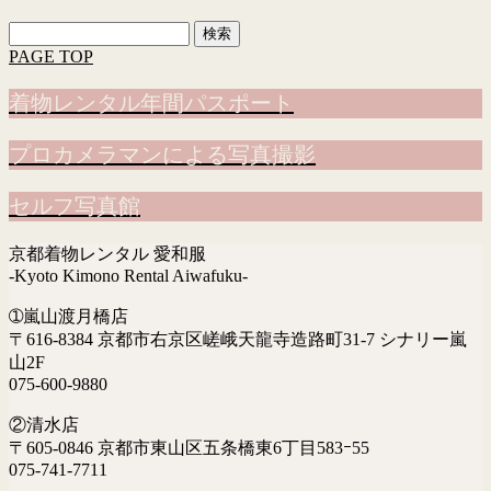
検
索:
PAGE TOP
着物レンタル年間パスポート
プロカメラマンによる写真撮影
セルフ写真館
京都着物レンタル 愛和服
-Kyoto Kimono Rental Aiwafuku-
➀嵐山渡月橋店
〒616-8384 京都市右京区嵯峨天龍寺造路町31-7 シナリー嵐
山2F
075-600-9880
②清水店
〒605-0846 京都市東山区五条橋東6丁目583ｰ55
075-741-7711