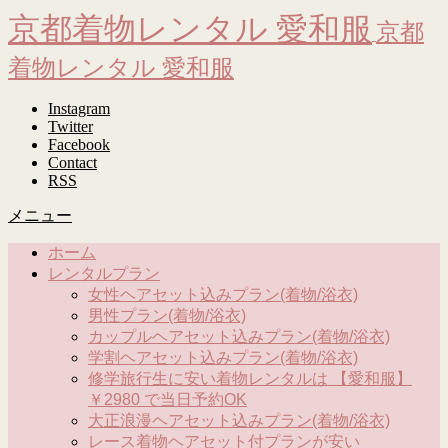
京都着物レンタル 愛和服
京都
着物レンタル 愛和服
Instagram
Twitter
Facebook
Contact
RSS
メニュー
ホーム
レンタルプラン
女性ヘアセット込みプラン(着物/浴衣)
男性プラン(着物/浴衣)
カップルヘアセット込みプラン(着物/浴衣)
学割ヘアセット込みプラン(着物/浴衣)
修学旅行生に安い着物レンタルは 【愛和服】
￥2980 で当日予約OK
大正浪漫ヘアセット込みプラン(着物/浴衣)
レース着物ヘアセット付プランが安い