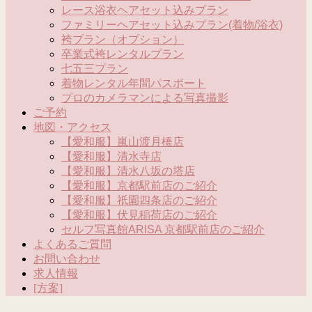
レース浴衣ヘアセット込みプラン
ファミリーヘアセット込みプラン(着物/浴衣)
袴プラン（オプション）
卒業式袴レンタルプラン
七五三プラン
着物レンタル年間パスポート
プロのカメラマンによる写真撮影
ご予約
地図・アクセス
【愛和服】嵐山渡月橋店
【愛和服】清水寺店
【愛和服】清水八坂の塔店
【愛和服】京都駅前店のご紹介
【愛和服】祇園四条店のご紹介
【愛和服】伏見稲荷店のご紹介
セルフ写真館ARISA 京都駅前店のご紹介
よくあるご質問
お問い合わせ
求人情報
[方案]