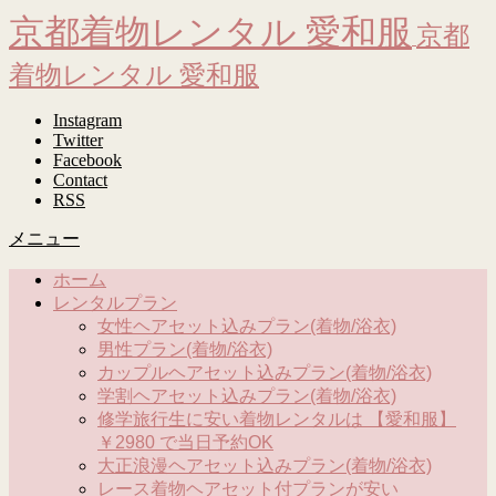
京都着物レンタル 愛和服
京都
着物レンタル 愛和服
Instagram
Twitter
Facebook
Contact
RSS
メニュー
ホーム
レンタルプラン
女性ヘアセット込みプラン(着物/浴衣)
男性プラン(着物/浴衣)
カップルヘアセット込みプラン(着物/浴衣)
学割ヘアセット込みプラン(着物/浴衣)
修学旅行生に安い着物レンタルは 【愛和服】
￥2980 で当日予約OK
大正浪漫ヘアセット込みプラン(着物/浴衣)
レース着物ヘアセット付プランが安い