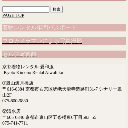
検
索:
PAGE TOP
着物レンタル年間パスポート
プロカメラマンによる写真撮影
セルフ写真館
京都着物レンタル 愛和服
-Kyoto Kimono Rental Aiwafuku-
➀嵐山渡月橋店
〒616-8384 京都市右京区嵯峨天龍寺造路町31-7 シナリー嵐
山2F
075-600-9880
②清水店
〒605-0846 京都市東山区五条橋東6丁目583ｰ55
075-741-7711