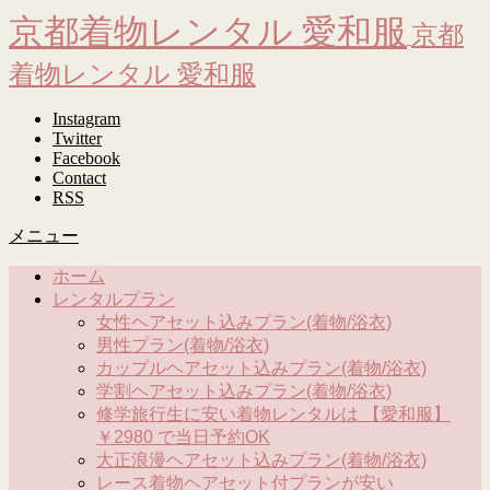
京都着物レンタル 愛和服
京都
着物レンタル 愛和服
Instagram
Twitter
Facebook
Contact
RSS
メニュー
ホーム
レンタルプラン
女性ヘアセット込みプラン(着物/浴衣)
男性プラン(着物/浴衣)
カップルヘアセット込みプラン(着物/浴衣)
学割ヘアセット込みプラン(着物/浴衣)
修学旅行生に安い着物レンタルは 【愛和服】
￥2980 で当日予約OK
大正浪漫ヘアセット込みプラン(着物/浴衣)
レース着物ヘアセット付プランが安い