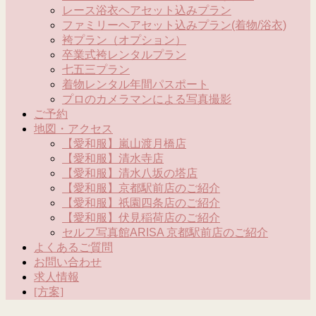
レース浴衣ヘアセット込みプラン
ファミリーヘアセット込みプラン(着物/浴衣)
袴プラン（オプション）
卒業式袴レンタルプラン
七五三プラン
着物レンタル年間パスポート
プロのカメラマンによる写真撮影
ご予約
地図・アクセス
【愛和服】嵐山渡月橋店
【愛和服】清水寺店
【愛和服】清水八坂の塔店
【愛和服】京都駅前店のご紹介
【愛和服】祇園四条店のご紹介
【愛和服】伏見稲荷店のご紹介
セルフ写真館ARISA 京都駅前店のご紹介
よくあるご質問
お問い合わせ
求人情報
[方案]