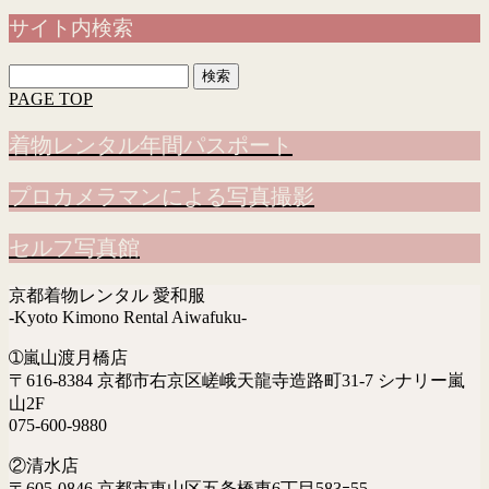
サイト内検索
検
索:
PAGE TOP
着物レンタル年間パスポート
プロカメラマンによる写真撮影
セルフ写真館
京都着物レンタル 愛和服
-Kyoto Kimono Rental Aiwafuku-
➀嵐山渡月橋店
〒616-8384 京都市右京区嵯峨天龍寺造路町31-7 シナリー嵐
山2F
075-600-9880
②清水店
〒605-0846 京都市東山区五条橋東6丁目583ｰ55