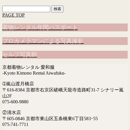
検
索:
PAGE TOP
着物レンタル年間パスポート
プロカメラマンによる写真撮影
セルフ写真館
京都着物レンタル 愛和服
-Kyoto Kimono Rental Aiwafuku-
➀嵐山渡月橋店
〒616-8384 京都市右京区嵯峨天龍寺造路町31-7 シナリー嵐
山2F
075-600-9880
②清水店
〒605-0846 京都市東山区五条橋東6丁目583ｰ55
075-741-7711