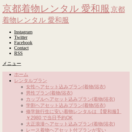
京都着物レンタル 愛和服
京都
着物レンタル 愛和服
Instagram
Twitter
Facebook
Contact
RSS
メニュー
ホーム
レンタルプラン
女性ヘアセット込みプラン(着物/浴衣)
男性プラン(着物/浴衣)
カップルヘアセット込みプラン(着物/浴衣)
学割ヘアセット込みプラン(着物/浴衣)
修学旅行生に安い着物レンタルは 【愛和服】
￥2980 で当日予約OK
大正浪漫ヘアセット込みプラン(着物/浴衣)
レース着物ヘアセット付プランが安い