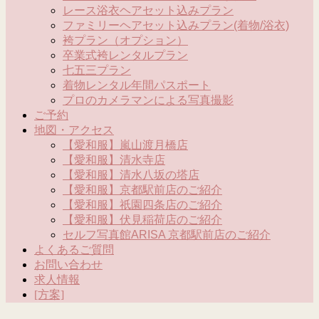
レース浴衣ヘアセット込みプラン
ファミリーヘアセット込みプラン(着物/浴衣)
袴プラン（オプション）
卒業式袴レンタルプラン
七五三プラン
着物レンタル年間パスポート
プロのカメラマンによる写真撮影
ご予約
地図・アクセス
【愛和服】嵐山渡月橋店
【愛和服】清水寺店
【愛和服】清水八坂の塔店
【愛和服】京都駅前店のご紹介
【愛和服】祇園四条店のご紹介
【愛和服】伏見稲荷店のご紹介
セルフ写真館ARISA 京都駅前店のご紹介
よくあるご質問
お問い合わせ
求人情報
[方案]