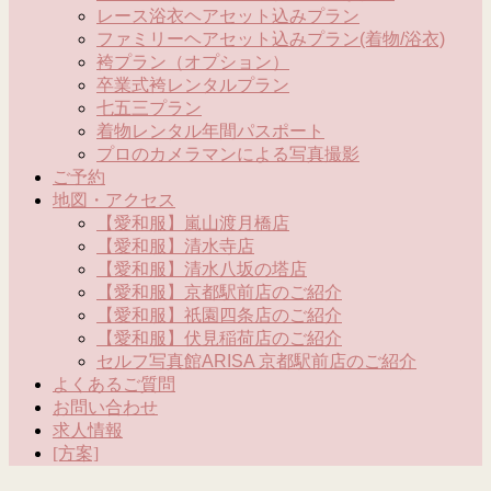
レース浴衣ヘアセット込みプラン
ファミリーヘアセット込みプラン(着物/浴衣)
袴プラン（オプション）
卒業式袴レンタルプラン
七五三プラン
着物レンタル年間パスポート
プロのカメラマンによる写真撮影
ご予約
地図・アクセス
【愛和服】嵐山渡月橋店
【愛和服】清水寺店
【愛和服】清水八坂の塔店
【愛和服】京都駅前店のご紹介
【愛和服】祇園四条店のご紹介
【愛和服】伏見稲荷店のご紹介
セルフ写真館ARISA 京都駅前店のご紹介
よくあるご質問
お問い合わせ
求人情報
[方案]