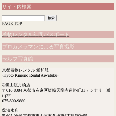
サイト内検索
検
索:
PAGE TOP
着物レンタル年間パスポート
プロカメラマンによる写真撮影
セルフ写真館
京都着物レンタル 愛和服
-Kyoto Kimono Rental Aiwafuku-
➀嵐山渡月橋店
〒616-8384 京都市右京区嵯峨天龍寺造路町31-7 シナリー嵐
山2F
075-600-9880
②清水店
〒605-0846 京都市東山区五条橋東6丁目583ｰ55