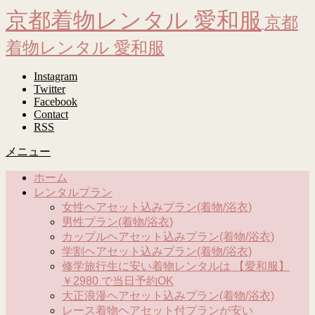
京都着物レンタル 愛和服
京都
着物レンタル 愛和服
Instagram
Twitter
Facebook
Contact
RSS
メニュー
ホーム
レンタルプラン
女性ヘアセット込みプラン(着物/浴衣)
男性プラン(着物/浴衣)
カップルヘアセット込みプラン(着物/浴衣)
学割ヘアセット込みプラン(着物/浴衣)
修学旅行生に安い着物レンタルは 【愛和服】
￥2980 で当日予約OK
大正浪漫ヘアセット込みプラン(着物/浴衣)
レース着物ヘアセット付プランが安い