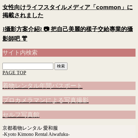
女性向けライフスタイルメディア「common」に
掲載されました
≀攝影方案介紹≀ 📷 把自己美麗的樣子交給專業的攝
影師吧 👘
サイト内検索
検
索:
PAGE TOP
着物レンタル年間パスポート
プロカメラマンによる写真撮影
セルフ写真館
京都着物レンタル 愛和服
-Kyoto Kimono Rental Aiwafuku-