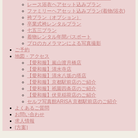
レース浴衣ヘアセット込みプラン
ファミリーヘアセット込みプラン(着物/浴衣)
袴プラン（オプション）
卒業式袴レンタルプラン
七五三プラン
着物レンタル年間パスポート
プロのカメラマンによる写真撮影
ご予約
地図・アクセス
【愛和服】嵐山渡月橋店
【愛和服】清水寺店
【愛和服】清水八坂の塔店
【愛和服】京都駅前店のご紹介
【愛和服】祇園四条店のご紹介
【愛和服】伏見稲荷店のご紹介
セルフ写真館ARISA 京都駅前店のご紹介
よくあるご質問
お問い合わせ
求人情報
[方案]