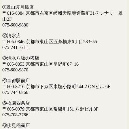
➀嵐山渡月橋店
〒616-8384 京都市右京区嵯峨天龍寺造路町31-7 シナリー嵐
山2F
075-600-9880
②清水店
〒605-0846 京都市東山区五条橋東6丁目583ｰ55
075-741-7711
③清水八坂の塔店
〒605-0853 京都市東山区星野町87ｰ16
075-600-9870
④京都駅前店
〒600-8216 京都市下京区東塩小路町544-2 ONビル 6F
075-744-6866
⑤祇園四条店
〒605-0079 京都市東山区常盤町151 八源ビル3F
075-708-2766
⑥伏見稲荷店