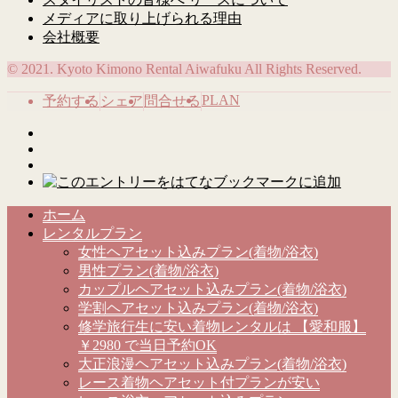
メディアに取り上げられる理由
会社概要
© 2021. Kyoto Kimono Rental Aiwafuku All Rights Reserved.
PLAN
予約する
シェア
問合せる
ホーム
レンタルプラン
女性ヘアセット込みプラン(着物/浴衣)
男性プラン(着物/浴衣)
カップルヘアセット込みプラン(着物/浴衣)
学割ヘアセット込みプラン(着物/浴衣)
修学旅行生に安い着物レンタルは 【愛和服】
￥2980 で当日予約OK
大正浪漫ヘアセット込みプラン(着物/浴衣)
レース着物ヘアセット付プランが安い