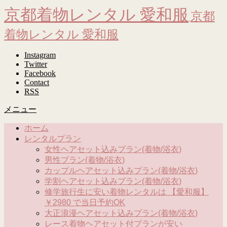
京都着物レンタル 愛和服
京都
着物レンタル 愛和服
Instagram
Twitter
Facebook
Contact
RSS
メニュー
ホーム
レンタルプラン
女性ヘアセット込みプラン(着物/浴衣)
男性プラン(着物/浴衣)
カップルヘアセット込みプラン(着物/浴衣)
学割ヘアセット込みプラン(着物/浴衣)
修学旅行生に安い着物レンタルは 【愛和服】
￥2980 で当日予約OK
大正浪漫ヘアセット込みプラン(着物/浴衣)
レース着物ヘアセット付プランが安い