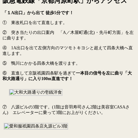
阪急電鉄線「京都河原町駅」からアクセス
「１A出口」から出て 徒歩5分です！
① 東改札口を出て直進します。
② 突き当たりの出口案内 「A／木屋町通(北)・先斗町方面」を左
に曲ります。
④ 1A出口を出て左側方向のマツモトキヨシと超えて四条大橋へ直
進します。
⑤ 鴨川にかかる四条大橋を渡ります。
⑥ 直進して京阪祇園四条駅を過ぎて
一本目の信号を左に曲り「大
和大路通り」に入り100m直進です！
⑦ 八源ビルの3階です。(1階は音羽寿司さん2階は美容室CASAさ
ん) エレベーターに乗って3階にお上がりください。