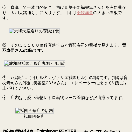
⑤ 直進して一本目の信号（角は京菓子司福栄堂さん）を左に曲が
り「大和大路通り」に入ります。目印は
壱銭洋食
の大きい看板で
す。
⑥ そのまま１００ｍ程直進すると音羽寿司の看板が見えます。
音
羽寿司さんの3階です。
⑦ 八源ビル（旧ビル名：ヴァリエ祇園ビル）の3階です。(1階は音
羽寿司さん2階は美容室CASAさん) エレベーターに乗って3階にお
上がりください。
⑧ 店内は可愛い着物レトロ着物レース着物など沢山揃ってます。
祇園四条店