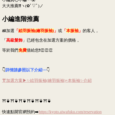
大大推薦❗❗ヽ(✿ﾟ▽ﾟ)ノ
小編進階推薦
🎎加選
「
絵羽振袖(繪羽振袖)
」
或
「
本振袖
」
的客人，
「
高級髮飾
」已經包含在加選方案的價格，
等於我們
免費
借給您❗👏👏👏
👇
詳情請參照以下介紹~~
👇
👘加選方案▶✨絵羽振袖(繪羽振袖)+本振袖✨介紹
⛩🍵⛩🍵⛩🍵⛩🍵⛩🍵⛩🍵
快速點開官網預約➡️
https://kyoto.aiwafuku.com/reservation