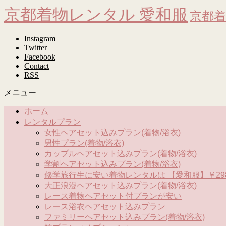
京都着物レンタル 愛和服
京都着
Instagram
Twitter
Facebook
Contact
RSS
メニュー
ホーム
レンタルプラン
女性ヘアセット込みプラン(着物/浴衣)
男性プラン(着物/浴衣)
カップルヘアセット込みプラン(着物/浴衣)
学割ヘアセット込みプラン(着物/浴衣)
修学旅行生に安い着物レンタルは 【愛和服】￥298
大正浪漫ヘアセット込みプラン(着物/浴衣)
レース着物ヘアセット付プランが安い
レース浴衣ヘアセット込みプラン
ファミリーヘアセット込みプラン(着物/浴衣)