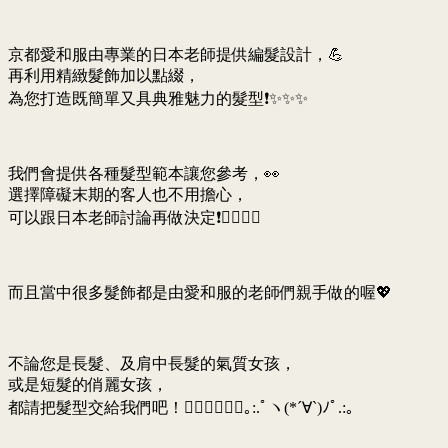
京都愛和服由專業的日本老師提供編髮設計，💪
再利用精緻髮飾加以點綴，
為您打造既簡單又具典雅魅力的髮型❗✨✨✨
我們會提供各種髮型範本讓您參考，👀
選擇障礙末期的客人也不用擔心，
可以跟日本老師討論再做決定❗🙆‍♀️🙆‍♀️
而且當中很多髮飾都是由愛和服的老師們親手做的喔💖
不論您是長髮、及肩中長髮的氣質女孩，
或是短髮的俏麗女孩，
都請把髮型交給我們吧！🙆‍♀️🙆‍♀️🙆‍♀️｡:.ﾟヽ(*´∀`)ﾉﾟ.:｡