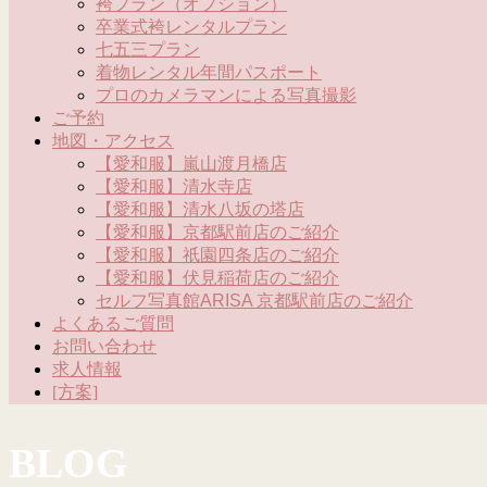
袴プラン（オプション）
卒業式袴レンタルプラン
七五三プラン
着物レンタル年間パスポート
プロのカメラマンによる写真撮影
ご予約
地図・アクセス
【愛和服】嵐山渡月橋店
【愛和服】清水寺店
【愛和服】清水八坂の塔店
【愛和服】京都駅前店のご紹介
【愛和服】祇園四条店のご紹介
【愛和服】伏見稲荷店のご紹介
セルフ写真館ARISA 京都駅前店のご紹介
よくあるご質問
お問い合わせ
求人情報
[方案]
BLOG