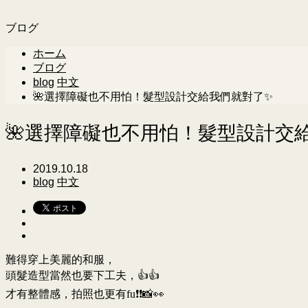
ブログ
ホーム
ブログ
blog
中文
🌺選擇障礙也不用怕！髮型設計交給我們就對了✨
🌺選擇障礙也不用怕！髮型設計交
2019.10.18
blog
中文
難得穿上美麗的和服，
頭髮造型當然也要下工夫，👍👍
才有整體感，拍照也更有fu❗❗📸👀