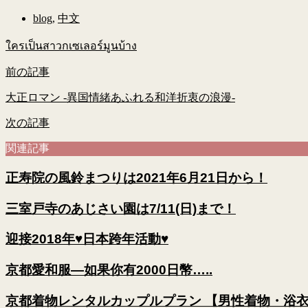
blog
,
中文
ใครเป็นสาวกเซเลอร์มูนบ้าง
前の記事
大正ロマン -異国情緒あふれる和洋折衷の浪漫-
次の記事
関連記事
正寿院の風鈴まつりは2021年6月21日から！
三室戸寺のあじさい園は7/11(日)まで！
迎接2018年♥日本跨年活動♥
京都愛和服—如果你有2000日幣…..
京都着物レンタルカップルプラン 【男性着物・浴