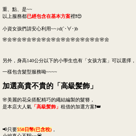
重、點、是~~
以上服務都
已經包含在基本方案
裡❗😍
小資女孩們請安心利用~~♪d(`･∀･)b
🌸🌼🌸🌼🌸🌼🌸🌼🌸🌼🌸🌼🌸🌼🌸🌼🌸🌼🌸🌼🌸🌼
另外，身高140公分以下的小學生也有「女孩方案」可以選擇，
一樣包含髮型服務呦~~~~
加選高貴不貴的「高級髪飾」
🌸美麗的花朵搭配精巧的繩結編製的髮簪，
是本店大人氣
「高級髪飾」
租借的加選方案❗👑
📢只要
550日幣(已含稅)
，
小編真心不騙~~💟