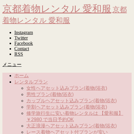
京都着物レンタル 愛和服
京都
着物レンタル 愛和服
Instagram
Twitter
Facebook
Contact
RSS
メニュー
ホーム
レンタルプラン
女性ヘアセット込みプラン(着物/浴衣)
男性プラン(着物/浴衣)
カップルヘアセット込みプラン(着物/浴衣)
学割ヘアセット込みプラン(着物/浴衣)
修学旅行生に安い着物レンタルは 【愛和服】
￥2980 で当日予約OK
大正浪漫ヘアセット込みプラン(着物/浴衣)
レース着物ヘアセット付プランが安い