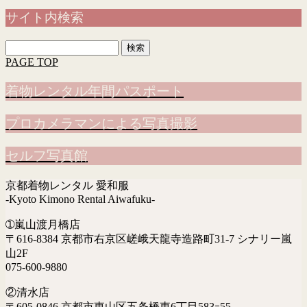
サイト内検索
検
索:
PAGE TOP
着物レンタル年間パスポート
プロカメラマンによる写真撮影
セルフ写真館
京都着物レンタル 愛和服
-Kyoto Kimono Rental Aiwafuku-
➀嵐山渡月橋店
〒616-8384 京都市右京区嵯峨天龍寺造路町31-7 シナリー嵐
山2F
075-600-9880
②清水店
〒605-0846 京都市東山区五条橋東6丁目583ｰ55