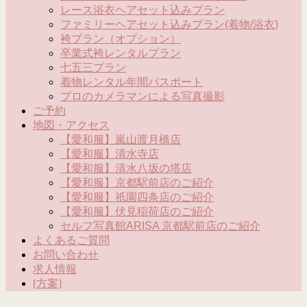
レース浴衣ヘアセット込みプラン
ファミリーヘアセット込みプラン(着物/浴衣)
袴プラン（オプション）
卒業式袴レンタルプラン
七五三プラン
着物レンタル年間パスポート
プロのカメラマンによる写真撮影
ご予約
地図・アクセス
【愛和服】嵐山渡月橋店
【愛和服】清水寺店
【愛和服】清水八坂の塔店
【愛和服】京都駅前店のご紹介
【愛和服】祇園四条店のご紹介
【愛和服】伏見稲荷店のご紹介
セルフ写真館ARISA 京都駅前店のご紹介
よくあるご質問
お問い合わせ
求人情報
[方案]