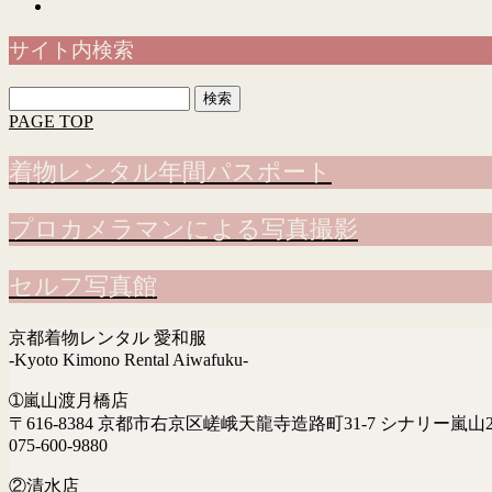
サイト内検索
検
索:
PAGE TOP
着物レンタル年間パスポート
プロカメラマンによる写真撮影
セルフ写真館
京都着物レンタル 愛和服
-Kyoto Kimono Rental Aiwafuku-
➀嵐山渡月橋店
〒616-8384 京都市右京区嵯峨天龍寺造路町31-7 シナリー嵐山2
075-600-9880
②清水店