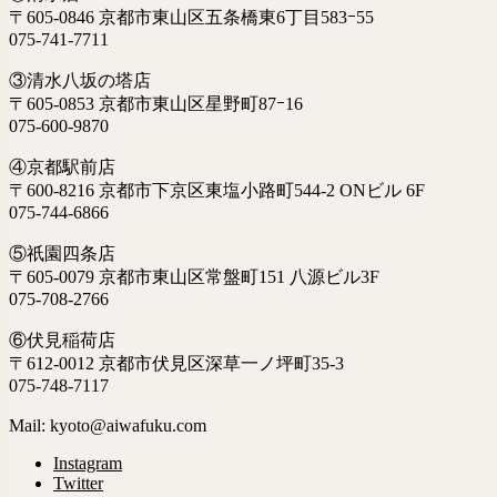
〒605-0846 京都市東山区五条橋東6丁目583ｰ55
075-741-7711
③清水八坂の塔店
〒605-0853 京都市東山区星野町87ｰ16
075-600-9870
④京都駅前店
〒600-8216 京都市下京区東塩小路町544-2 ONビル 6F
075-744-6866
⑤祇園四条店
〒605-0079 京都市東山区常盤町151 八源ビル3F
075-708-2766
⑥伏見稲荷店
〒612-0012 京都市伏見区深草一ノ坪町35-3
075-748-7117
Mail: kyoto@aiwafuku.com
Instagram
Twitter