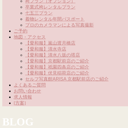
袴プラン（オプション）
卒業式袴レンタルプラン
七五三プラン
着物レンタル年間パスポート
プロのカメラマンによる写真撮影
ご予約
地図・アクセス
【愛和服】嵐山渡月橋店
【愛和服】清水寺店
【愛和服】清水八坂の塔店
【愛和服】京都駅前店のご紹介
【愛和服】祇園四条店のご紹介
【愛和服】伏見稲荷店のご紹介
セルフ写真館ARISA 京都駅前店のご紹介
よくあるご質問
お問い合わせ
求人情報
[方案]
BLOG