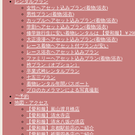
レンタルプラン
女性ヘアセット込みプラン(着物/浴衣)
男性プラン(着物/浴衣)
カップルヘアセット込みプラン(着物/浴衣)
学割ヘアセット込みプラン(着物/浴衣)
修学旅行生に安い着物レンタルは 【愛和服】￥298
大正浪漫ヘアセット込みプラン(着物/浴衣)
レース着物ヘアセット付プランが安い
レース浴衣ヘアセット込みプラン
ファミリーヘアセット込みプラン(着物/浴衣)
袴プラン（オプション）
卒業式袴レンタルプラン
七五三プラン
着物レンタル年間パスポート
プロのカメラマンによる写真撮影
ご予約
地図・アクセス
【愛和服】嵐山渡月橋店
【愛和服】清水寺店
【愛和服】清水八坂の塔店
【愛和服】京都駅前店のご紹介
【愛和服】祇園四条店のご紹介