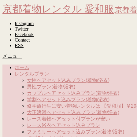
京都着物レンタル 愛和服
京都着
Instagram
Twitter
Facebook
Contact
RSS
メニュー
ホーム
レンタルプラン
女性ヘアセット込みプラン(着物/浴衣)
男性プラン(着物/浴衣)
カップルヘアセット込みプラン(着物/浴衣)
学割ヘアセット込みプラン(着物/浴衣)
修学旅行生に安い着物レンタルは 【愛和服】￥298
大正浪漫ヘアセット込みプラン(着物/浴衣)
レース着物ヘアセット付プランが安い
レース浴衣ヘアセット込みプラン
ファミリーヘアセット込みプラン(着物/浴衣)