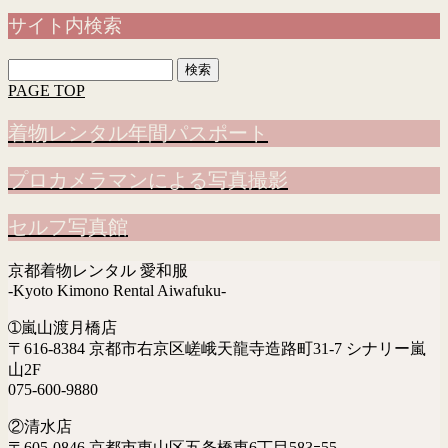
サイト内検索
検
索:
PAGE TOP
着物レンタル年間パスポート
プロカメラマンによる写真撮影
セルフ写真館
京都着物レンタル 愛和服
-Kyoto Kimono Rental Aiwafuku-
➀嵐山渡月橋店
〒616-8384 京都市右京区嵯峨天龍寺造路町31-7 シナリー嵐
山2F
075-600-9880
②清水店
〒605-0846 京都市東山区五条橋東6丁目583ｰ55