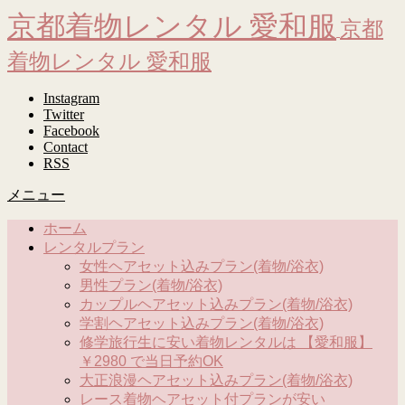
京都着物レンタル 愛和服
京都
着物レンタル 愛和服
Instagram
Twitter
Facebook
Contact
RSS
メニュー
ホーム
レンタルプラン
女性ヘアセット込みプラン(着物/浴衣)
男性プラン(着物/浴衣)
カップルヘアセット込みプラン(着物/浴衣)
学割ヘアセット込みプラン(着物/浴衣)
修学旅行生に安い着物レンタルは 【愛和服】
￥2980 で当日予約OK
大正浪漫ヘアセット込みプラン(着物/浴衣)
レース着物ヘアセット付プランが安い