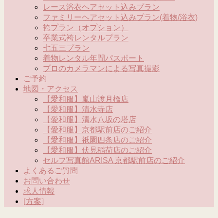
レース浴衣ヘアセット込みプラン
ファミリーヘアセット込みプラン(着物/浴衣)
袴プラン（オプション）
卒業式袴レンタルプラン
七五三プラン
着物レンタル年間パスポート
プロのカメラマンによる写真撮影
ご予約
地図・アクセス
【愛和服】嵐山渡月橋店
【愛和服】清水寺店
【愛和服】清水八坂の塔店
【愛和服】京都駅前店のご紹介
【愛和服】祇園四条店のご紹介
【愛和服】伏見稲荷店のご紹介
セルフ写真館ARISA 京都駅前店のご紹介
よくあるご質問
お問い合わせ
求人情報
[方案]