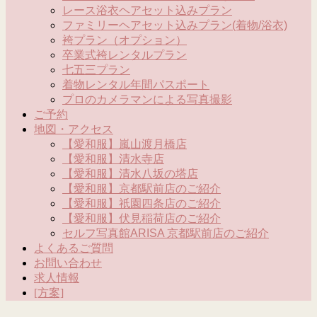
レース浴衣ヘアセット込みプラン
ファミリーヘアセット込みプラン(着物/浴衣)
袴プラン（オプション）
卒業式袴レンタルプラン
七五三プラン
着物レンタル年間パスポート
プロのカメラマンによる写真撮影
ご予約
地図・アクセス
【愛和服】嵐山渡月橋店
【愛和服】清水寺店
【愛和服】清水八坂の塔店
【愛和服】京都駅前店のご紹介
【愛和服】祇園四条店のご紹介
【愛和服】伏見稲荷店のご紹介
セルフ写真館ARISA 京都駅前店のご紹介
よくあるご質問
お問い合わせ
求人情報
[方案]