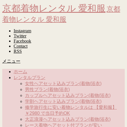
京都着物レンタル 愛和服
京都
着物レンタル 愛和服
Instagram
Twitter
Facebook
Contact
RSS
メニュー
ホーム
レンタルプラン
女性ヘアセット込みプラン(着物/浴衣)
男性プラン(着物/浴衣)
カップルヘアセット込みプラン(着物/浴衣)
学割ヘアセット込みプラン(着物/浴衣)
修学旅行生に安い着物レンタルは 【愛和服】
￥2980 で当日予約OK
大正浪漫ヘアセット込みプラン(着物/浴衣)
レース着物ヘアセット付プランが安い