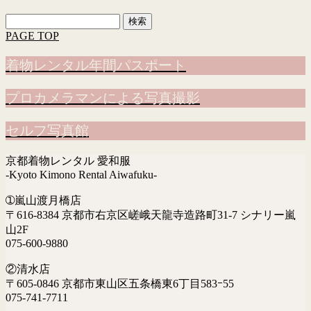
検
索:
PAGE TOP
着物レンタル年間パスポート
プロカメラマンによる写真撮影
セルフ写真館
京都着物レンタル 愛和服
-Kyoto Kimono Rental Aiwafuku-
➀嵐山渡月橋店
〒616-8384 京都市右京区嵯峨天龍寺造路町31-7 シナリー嵐
山2F
075-600-9880
②清水店
〒605-0846 京都市東山区五条橋東6丁目583ｰ55
075-741-7711