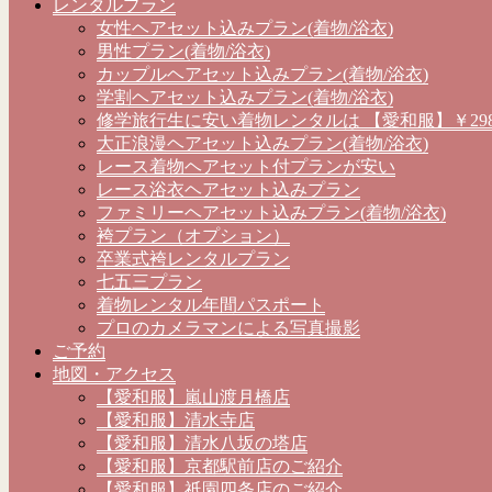
レンタルプラン
女性ヘアセット込みプラン(着物/浴衣)
男性プラン(着物/浴衣)
カップルヘアセット込みプラン(着物/浴衣)
学割ヘアセット込みプラン(着物/浴衣)
修学旅行生に安い着物レンタルは 【愛和服】￥298
大正浪漫ヘアセット込みプラン(着物/浴衣)
レース着物ヘアセット付プランが安い
レース浴衣ヘアセット込みプラン
ファミリーヘアセット込みプラン(着物/浴衣)
袴プラン（オプション）
卒業式袴レンタルプラン
七五三プラン
着物レンタル年間パスポート
プロのカメラマンによる写真撮影
ご予約
地図・アクセス
【愛和服】嵐山渡月橋店
【愛和服】清水寺店
【愛和服】清水八坂の塔店
【愛和服】京都駅前店のご紹介
【愛和服】祇園四条店のご紹介