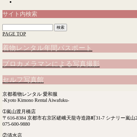
サイト内検索
検
索:
PAGE TOP
着物レンタル年間パスポート
プロカメラマンによる写真撮影
セルフ写真館
京都着物レンタル 愛和服
-Kyoto Kimono Rental Aiwafuku-
➀嵐山渡月橋店
〒616-8384 京都市右京区嵯峨天龍寺造路町31-7 シナリー嵐山2
075-600-9880
②清水店