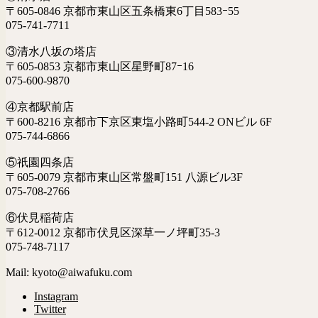
〒605-0846 京都市東山区五条橋東6丁目583ｰ55
075-741-7711
③清水八坂の塔店
〒605-0853 京都市東山区星野町87ｰ16
075-600-9870
④京都駅前店
〒600-8216 京都市下京区東塩小路町544-2 ONビル 6F
075-744-6866
⑤祇園四条店
〒605-0079 京都市東山区常盤町151 八源ビル3F
075-708-2766
⑥伏見稲荷店
〒612-0012 京都市伏見区深草一ノ坪町35-3
075-748-7117
Mail: kyoto@aiwafuku.com
Instagram
Twitter