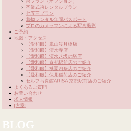
袴プラン（オプション）
卒業式袴レンタルプラン
七五三プラン
着物レンタル年間パスポート
プロのカメラマンによる写真撮影
ご予約
地図・アクセス
【愛和服】嵐山渡月橋店
【愛和服】清水寺店
【愛和服】清水八坂の塔店
【愛和服】京都駅前店のご紹介
【愛和服】祇園四条店のご紹介
【愛和服】伏見稲荷店のご紹介
セルフ写真館ARISA 京都駅前店のご紹介
よくあるご質問
お問い合わせ
求人情報
[方案]
BLOG