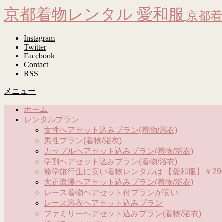
京都着物レンタル 愛和服
京都着
Instagram
Twitter
Facebook
Contact
RSS
メニュー
ホーム
レンタルプラン
女性ヘアセット込みプラン(着物/浴衣)
男性プラン(着物/浴衣)
カップルヘアセット込みプラン(着物/浴衣)
学割ヘアセット込みプラン(着物/浴衣)
修学旅行生に安い着物レンタルは 【愛和服】￥298
大正浪漫ヘアセット込みプラン(着物/浴衣)
レース着物ヘアセット付プランが安い
レース浴衣ヘアセット込みプラン
ファミリーヘアセット込みプラン(着物/浴衣)