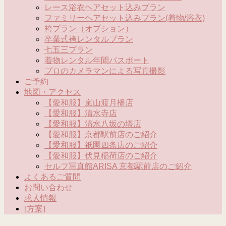
レース浴衣ヘアセット込みプラン
ファミリーヘアセット込みプラン(着物/浴衣)
袴プラン（オプション）
卒業式袴レンタルプラン
七五三プラン
着物レンタル年間パスポート
プロのカメラマンによる写真撮影
ご予約
地図・アクセス
【愛和服】嵐山渡月橋店
【愛和服】清水寺店
【愛和服】清水八坂の塔店
【愛和服】京都駅前店のご紹介
【愛和服】祇園四条店のご紹介
【愛和服】伏見稲荷店のご紹介
セルフ写真館ARISA 京都駅前店のご紹介
よくあるご質問
お問い合わせ
求人情報
[方案]