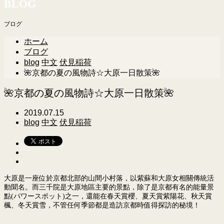
BLOG
ブログ
ホーム
ブログ
blog
中文
伏見稲荷
🌺京都の夏の風物詩☆大原一日散策🌺
🌺京都の夏の風物詩☆大原一日散策🌺
2019.07.15
blog
中文
伏見稲荷
大原是一座位於京都北部的山間小村落，以紫蘇和大原女相關傳統活
動聞名。而三千院是大原地區主要的景點，除了是京都有名的能量景
點(パワースポット)之一，還能在春天賞櫻、夏天賞紫陽花、秋天賞
楓、冬天賞雪，不管任何季節都是造訪京都時值得探訪的秘境！