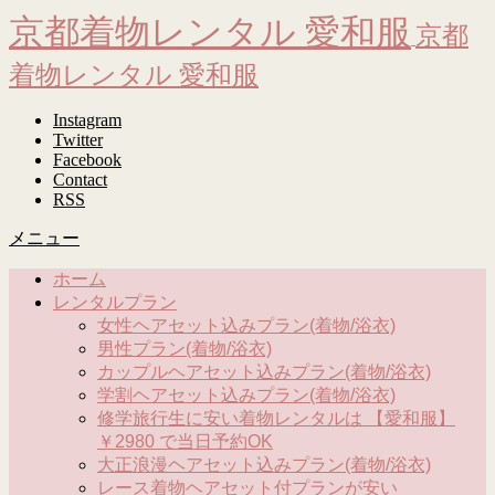
京都着物レンタル 愛和服
京都
着物レンタル 愛和服
Instagram
Twitter
Facebook
Contact
RSS
メニュー
ホーム
レンタルプラン
女性ヘアセット込みプラン(着物/浴衣)
男性プラン(着物/浴衣)
カップルヘアセット込みプラン(着物/浴衣)
学割ヘアセット込みプラン(着物/浴衣)
修学旅行生に安い着物レンタルは 【愛和服】
￥2980 で当日予約OK
大正浪漫ヘアセット込みプラン(着物/浴衣)
レース着物ヘアセット付プランが安い