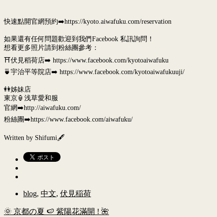
快速點開官網預約➡️https://kyoto.aiwafuku.com/reservation
如果還有任何問題歡迎到我們Facebook 私訊詢問！
想看更多照片請到粉絲團參考：
⛩伏見稻荷店➡️ https://www.facebook.com/kyotoaiwafuku
🍵宇治平等院店➡️ https://www.facebook.com/kyotoaiwafukuuji/
👭姊妹店
東京🏮浅草愛和服
官網➡️http://aiwafuku.com/
粉絲團➡️https://www.facebook.com/aiwafuku/
Written by Shifumi🖋
blog
,
中文
,
伏見稲荷
🌞 京都の夏 🍉 紫陽花滿開 ! 🌺