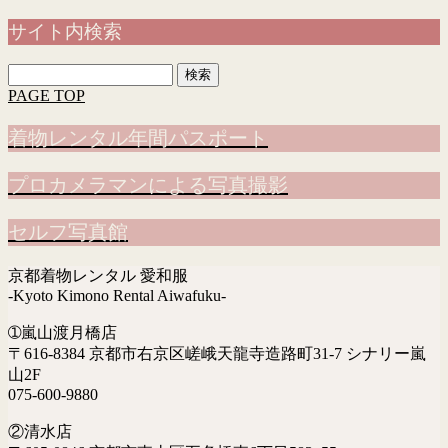
サイト内検索
検
索:
PAGE TOP
着物レンタル年間パスポート
プロカメラマンによる写真撮影
セルフ写真館
京都着物レンタル 愛和服
-Kyoto Kimono Rental Aiwafuku-
➀嵐山渡月橋店
〒616-8384 京都市右京区嵯峨天龍寺造路町31-7 シナリー嵐
山2F
075-600-9880
②清水店