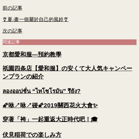
前の記事
🎐夏-畫一個屬於自己的風鈴🎐
次の記事
関連記事
京都愛和服—預約教學
祇園四条店【愛和服】の安くて大人気キャンペー
ンプランの紹介
ลองออปชั่น “ไทโชโรมัน” รึยัง?
🌠咻↗咻↗碰🌠2019關西花火大會✨
穿著「袴」一起重返大正時代吧！🎓
伏見稲荷での楽しみ方