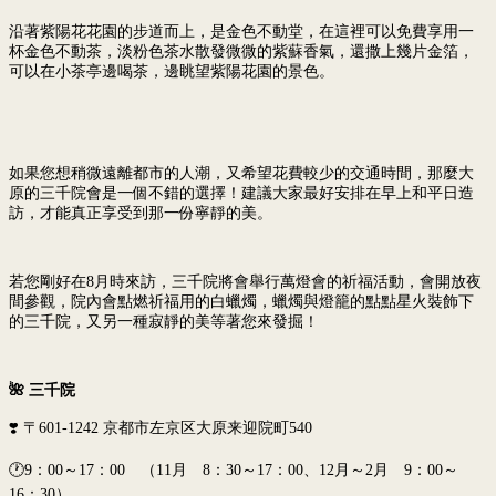
沿著紫陽花花園的步道而上，是金色不動堂，在這裡可以免費享用一
杯金色不動茶，淡粉色茶水散發微微的紫蘇香氣，還撒上幾片金箔，
可以在小茶亭邊喝茶，邊眺望紫陽花園的景色。
如果您想稍微遠離都市的人潮，又希望花費較少的交通時間，那麼大
原的三千院會是一個不錯的選擇！建議大家最好安排在早上和平日造
訪，才能真正享受到那一份寧靜的美。
若您剛好在8月時來訪，三千院將會舉行萬燈會的祈福活動，會開放夜
間參觀，院內會點燃祈福用的白蠟燭，蠟燭與燈籠的點點星火裝飾下
的三千院，又另一種寂靜的美等著您來發掘！
🌺
三千院
❣️ 〒601-1242 京都市左京区大原来迎院町540
🕐9：00～17：00 （11月 8：30～17：00、12月～2月 9：00～
16：30）