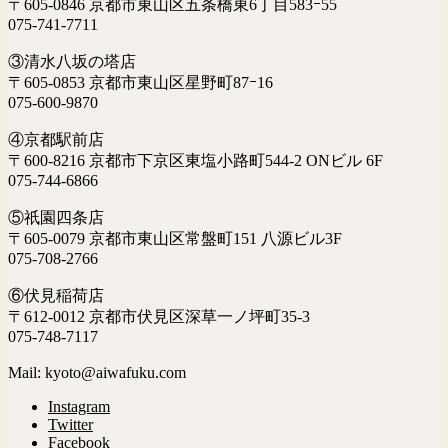
〒605-0846 京都市東山区五条橋東6丁目583ｰ55
075-741-7711
③清水八坂の塔店
〒605-0853 京都市東山区星野町87ｰ16
075-600-9870
④京都駅前店
〒600-8216 京都市下京区東塩小路町544-2 ONビル 6F
075-744-6866
⑤祇園四条店
〒605-0079 京都市東山区常盤町151 八源ビル3F
075-708-2766
⑥伏見稲荷店
〒612-0012 京都市伏見区深草一ノ坪町35-3
075-748-7117
Mail: kyoto@aiwafuku.com
Instagram
Twitter
Facebook