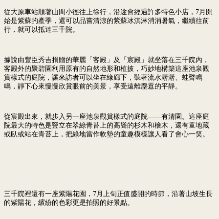
從大原車站順著山間小徑往上徐行，沿途會經過許多特色小店，7月開
始是紫蘇的產季，還可以品嘗清涼的紫蘇冰淇淋消消暑氣，繼續往前
行，就可以抵達三千院。
據說由豐臣秀吉捐贈的華麗「客殿」及「宸殿」就坐落在三千院內，
客殿外的聚碧園利用原有的自然地形和植披，巧妙地構築這座池泉觀
賞樣式的庭院，讓來訪者可以坐在緣廊下，聽著流水潺潺、蛙聲鳴
鳴，靜下心來慢慢欣賞眼前的美景，享受遠離塵囂的平靜。
從宸殿出來，就步入另一座池泉觀賞樣式的庭院——有清園。這座庭
院最大的特色是豎立在翠綠青苔上的高聳的杉木和檜木，還有童地藏
或臥或站在青苔上，把綠地當作軟墊的童趣模樣讓人看了會心一笑。
三千院裡還有一座紫陽花園，7月上旬正值盛開的時節，沿著山坡生長
的紫陽花，繽紛的色彩更是拍照的好景點。