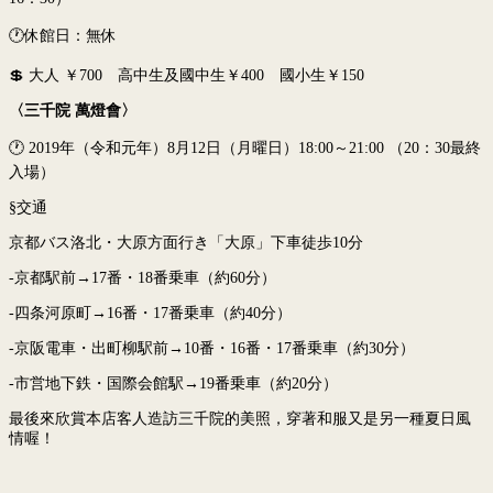
🕐
休館日：無休
💲 大人 ￥700 高中生及國中生￥400 國小生￥150
〈
三千院
萬燈會
〉
🕐 2019年（令和元年）8月12日（月曜日）18:00～21:00 （20：30最終
入場）
§交通
京都バス洛北・大原方面行き「大原」下車徒歩10分
-京都駅前→17番・18番乗車（約60分）
-四条河原町→16番・17番乗車（約40分）
-京阪電車・出町柳駅前→10番・16番・17番乗車（約30分）
-市営地下鉄・国際会館駅→19番乗車（約20分）
最後來欣賞本店客人造訪三千院的美照，穿著和服又是另一種夏日風
情喔！