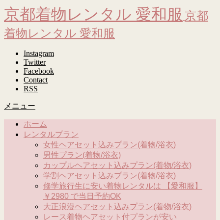
京都着物レンタル 愛和服
京都
着物レンタル 愛和服
Instagram
Twitter
Facebook
Contact
RSS
メニュー
ホーム
レンタルプラン
女性ヘアセット込みプラン(着物/浴衣)
男性プラン(着物/浴衣)
カップルヘアセット込みプラン(着物/浴衣)
学割ヘアセット込みプラン(着物/浴衣)
修学旅行生に安い着物レンタルは 【愛和服】
￥2980 で当日予約OK
大正浪漫ヘアセット込みプラン(着物/浴衣)
レース着物ヘアセット付プランが安い