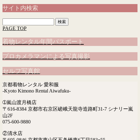
サイト内検索
検
索:
PAGE TOP
着物レンタル年間パスポート
プロカメラマンによる写真撮影
セルフ写真館
京都着物レンタル 愛和服
-Kyoto Kimono Rental Aiwafuku-
➀嵐山渡月橋店
〒616-8384 京都市右京区嵯峨天龍寺造路町31-7 シナリー嵐
山2F
075-600-9880
②清水店
〒605-0846 京都市東山区五条橋東6丁目583ｰ55