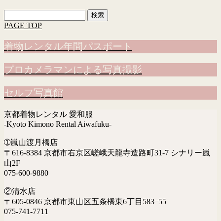
検
索:
PAGE TOP
着物レンタル年間パスポート
プロカメラマンによる写真撮影
セルフ写真館
京都着物レンタル 愛和服
-Kyoto Kimono Rental Aiwafuku-
➀嵐山渡月橋店
〒616-8384 京都市右京区嵯峨天龍寺造路町31-7 シナリー嵐
山2F
075-600-9880
②清水店
〒605-0846 京都市東山区五条橋東6丁目583ｰ55
075-741-7711