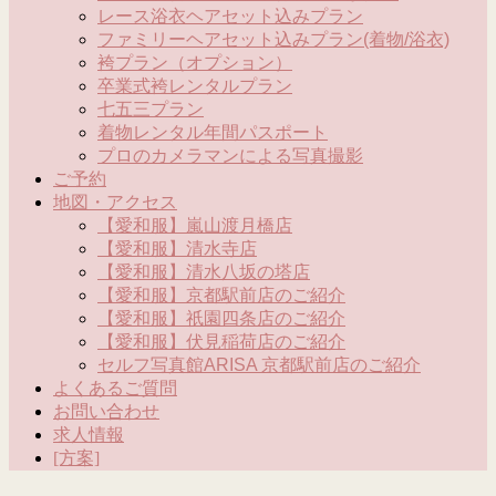
レース浴衣ヘアセット込みプラン
ファミリーヘアセット込みプラン(着物/浴衣)
袴プラン（オプション）
卒業式袴レンタルプラン
七五三プラン
着物レンタル年間パスポート
プロのカメラマンによる写真撮影
ご予約
地図・アクセス
【愛和服】嵐山渡月橋店
【愛和服】清水寺店
【愛和服】清水八坂の塔店
【愛和服】京都駅前店のご紹介
【愛和服】祇園四条店のご紹介
【愛和服】伏見稲荷店のご紹介
セルフ写真館ARISA 京都駅前店のご紹介
よくあるご質問
お問い合わせ
求人情報
[方案]