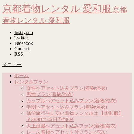
京都着物レンタル 愛和服
京都
着物レンタル 愛和服
Instagram
Twitter
Facebook
Contact
RSS
メニュー
ホーム
レンタルプラン
女性ヘアセット込みプラン(着物/浴衣)
男性プラン(着物/浴衣)
カップルヘアセット込みプラン(着物/浴衣)
学割ヘアセット込みプラン(着物/浴衣)
修学旅行生に安い着物レンタルは 【愛和服】
￥2980 で当日予約OK
大正浪漫ヘアセット込みプラン(着物/浴衣)
レース着物ヘアセット付プランが安い