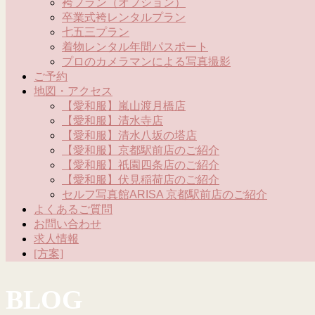
袴プラン（オプション）
卒業式袴レンタルプラン
七五三プラン
着物レンタル年間パスポート
プロのカメラマンによる写真撮影
ご予約
地図・アクセス
【愛和服】嵐山渡月橋店
【愛和服】清水寺店
【愛和服】清水八坂の塔店
【愛和服】京都駅前店のご紹介
【愛和服】祇園四条店のご紹介
【愛和服】伏見稲荷店のご紹介
セルフ写真館ARISA 京都駅前店のご紹介
よくあるご質問
お問い合わせ
求人情報
[方案]
BLOG