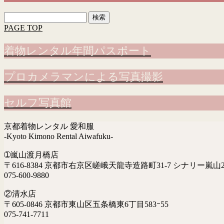
検
索:
PAGE TOP
着物レンタル年間パスポート
プロカメラマンによる写真撮影
セルフ写真館
京都着物レンタル 愛和服
-Kyoto Kimono Rental Aiwafuku-
➀嵐山渡月橋店
〒616-8384 京都市右京区嵯峨天龍寺造路町31-7 シナリー嵐山2
075-600-9880
②清水店
〒605-0846 京都市東山区五条橋東6丁目583ｰ55
075-741-7711