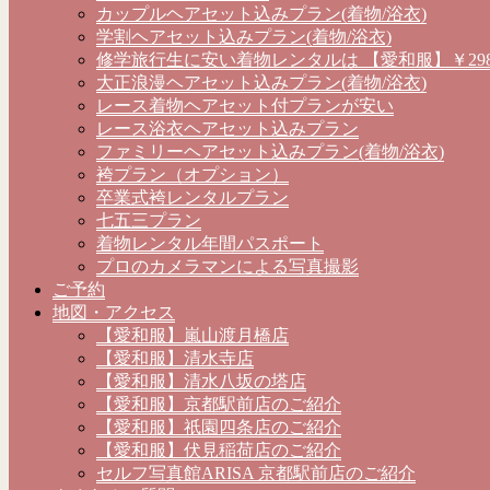
カップルヘアセット込みプラン(着物/浴衣)
学割ヘアセット込みプラン(着物/浴衣)
修学旅行生に安い着物レンタルは 【愛和服】￥298
大正浪漫ヘアセット込みプラン(着物/浴衣)
レース着物ヘアセット付プランが安い
レース浴衣ヘアセット込みプラン
ファミリーヘアセット込みプラン(着物/浴衣)
袴プラン（オプション）
卒業式袴レンタルプラン
七五三プラン
着物レンタル年間パスポート
プロのカメラマンによる写真撮影
ご予約
地図・アクセス
【愛和服】嵐山渡月橋店
【愛和服】清水寺店
【愛和服】清水八坂の塔店
【愛和服】京都駅前店のご紹介
【愛和服】祇園四条店のご紹介
【愛和服】伏見稲荷店のご紹介
セルフ写真館ARISA 京都駅前店のご紹介