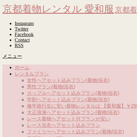
京都着物レンタル 愛和服
京都着
Instagram
Twitter
Facebook
Contact
RSS
メニュー
ホーム
レンタルプラン
女性ヘアセット込みプラン(着物/浴衣)
男性プラン(着物/浴衣)
カップルヘアセット込みプラン(着物/浴衣)
学割ヘアセット込みプラン(着物/浴衣)
修学旅行生に安い着物レンタルは 【愛和服】￥298
大正浪漫ヘアセット込みプラン(着物/浴衣)
レース着物ヘアセット付プランが安い
レース浴衣ヘアセット込みプラン
ファミリーヘアセット込みプラン(着物/浴衣)