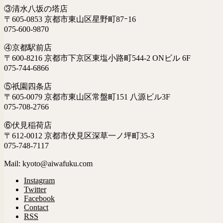
③清水八坂の塔店
〒605-0853 京都市東山区星野町87ｰ16
075-600-9870
④京都駅前店
〒600-8216 京都市下京区東塩小路町544-2 ONビル 6F
075-744-6866
⑤祇園四条店
〒605-0079 京都市東山区常盤町151 八源ビル3F
075-708-2766
⑥伏見稲荷店
〒612-0012 京都市伏見区深草一ノ坪町35-3
075-748-7117
Mail: kyoto@aiwafuku.com
Instagram
Twitter
Facebook
Contact
RSS