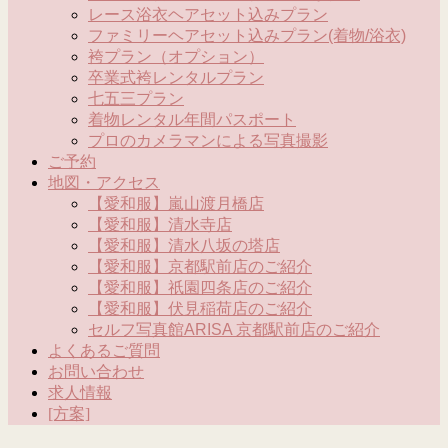
レース浴衣ヘアセット込みプラン
ファミリーヘアセット込みプラン(着物/浴衣)
袴プラン（オプション）
卒業式袴レンタルプラン
七五三プラン
着物レンタル年間パスポート
プロのカメラマンによる写真撮影
ご予約
地図・アクセス
【愛和服】嵐山渡月橋店
【愛和服】清水寺店
【愛和服】清水八坂の塔店
【愛和服】京都駅前店のご紹介
【愛和服】祇園四条店のご紹介
【愛和服】伏見稲荷店のご紹介
セルフ写真館ARISA 京都駅前店のご紹介
よくあるご質問
お問い合わせ
求人情報
[方案]