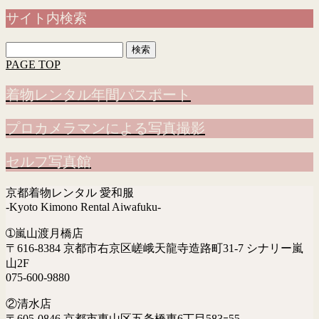
サイト内検索
検
索:
PAGE TOP
着物レンタル年間パスポート
プロカメラマンによる写真撮影
セルフ写真館
京都着物レンタル 愛和服
-Kyoto Kimono Rental Aiwafuku-
➀嵐山渡月橋店
〒616-8384 京都市右京区嵯峨天龍寺造路町31-7 シナリー嵐
山2F
075-600-9880
②清水店
〒605-0846 京都市東山区五条橋東6丁目583ｰ55