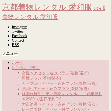
京都着物レンタル 愛和服
京都
着物レンタル 愛和服
Instagram
Twitter
Facebook
Contact
RSS
メニュー
ホーム
レンタルプラン
女性ヘアセット込みプラン(着物/浴衣)
男性プラン(着物/浴衣)
カップルヘアセット込みプラン(着物/浴衣)
学割ヘアセット込みプラン(着物/浴衣)
修学旅行生に安い着物レンタルは 【愛和服】
￥2980 で当日予約OK
大正浪漫ヘアセット込みプラン(着物/浴衣)
レース着物ヘアセット付プランが安い