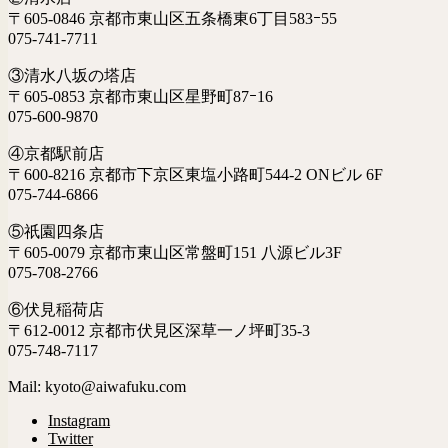
〒605-0846 京都市東山区五条橋東6丁目583ｰ55
075-741-7711
③清水八坂の塔店
〒605-0853 京都市東山区星野町87ｰ16
075-600-9870
④京都駅前店
〒600-8216 京都市下京区東塩小路町544-2 ONビル 6F
075-744-6866
⑤祇園四条店
〒605-0079 京都市東山区常盤町151 八源ビル3F
075-708-2766
⑥伏見稲荷店
〒612-0012 京都市伏見区深草一ノ坪町35-3
075-748-7117
Mail: kyoto@aiwafuku.com
Instagram
Twitter