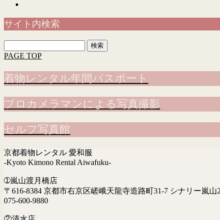
サイト内検索
検
索:
PAGE TOP
着物レンタル年間パスポート
プロカメラマンによる写真撮影
セルフ写真館
京都着物レンタル 愛和服
-Kyoto Kimono Rental Aiwafuku-
➀嵐山渡月橋店
〒616-8384 京都市右京区嵯峨天龍寺造路町31-7 シナリー嵐山2
075-600-9880
②清水店