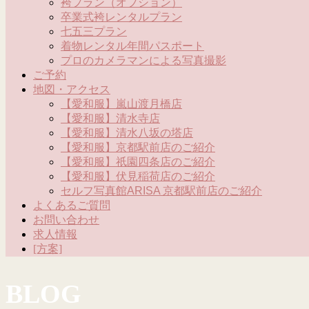
袴プラン（オプション）
卒業式袴レンタルプラン
七五三プラン
着物レンタル年間パスポート
プロのカメラマンによる写真撮影
ご予約
地図・アクセス
【愛和服】嵐山渡月橋店
【愛和服】清水寺店
【愛和服】清水八坂の塔店
【愛和服】京都駅前店のご紹介
【愛和服】祇園四条店のご紹介
【愛和服】伏見稲荷店のご紹介
セルフ写真館ARISA 京都駅前店のご紹介
よくあるご質問
お問い合わせ
求人情報
[方案]
BLOG