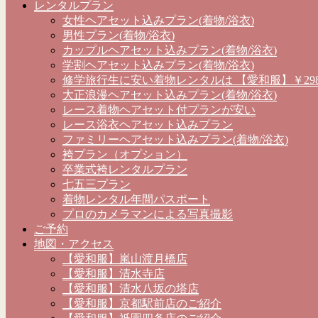
レンタルプラン
女性ヘアセット込みプラン(着物/浴衣)
男性プラン(着物/浴衣)
カップルヘアセット込みプラン(着物/浴衣)
学割ヘアセット込みプラン(着物/浴衣)
修学旅行生に安い着物レンタルは 【愛和服】￥298
大正浪漫ヘアセット込みプラン(着物/浴衣)
レース着物ヘアセット付プランが安い
レース浴衣ヘアセット込みプラン
ファミリーヘアセット込みプラン(着物/浴衣)
袴プラン（オプション）
卒業式袴レンタルプラン
七五三プラン
着物レンタル年間パスポート
プロのカメラマンによる写真撮影
ご予約
地図・アクセス
【愛和服】嵐山渡月橋店
【愛和服】清水寺店
【愛和服】清水八坂の塔店
【愛和服】京都駅前店のご紹介