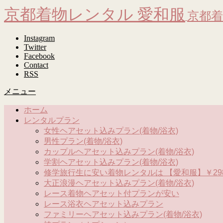
京都着物レンタル 愛和服
京都着
Instagram
Twitter
Facebook
Contact
RSS
メニュー
ホーム
レンタルプラン
女性ヘアセット込みプラン(着物/浴衣)
男性プラン(着物/浴衣)
カップルヘアセット込みプラン(着物/浴衣)
学割ヘアセット込みプラン(着物/浴衣)
修学旅行生に安い着物レンタルは 【愛和服】￥298
大正浪漫ヘアセット込みプラン(着物/浴衣)
レース着物ヘアセット付プランが安い
レース浴衣ヘアセット込みプラン
ファミリーヘアセット込みプラン(着物/浴衣)