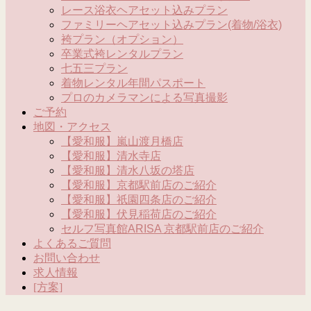
レース浴衣ヘアセット込みプラン
ファミリーヘアセット込みプラン(着物/浴衣)
袴プラン（オプション）
卒業式袴レンタルプラン
七五三プラン
着物レンタル年間パスポート
プロのカメラマンによる写真撮影
ご予約
地図・アクセス
【愛和服】嵐山渡月橋店
【愛和服】清水寺店
【愛和服】清水八坂の塔店
【愛和服】京都駅前店のご紹介
【愛和服】祇園四条店のご紹介
【愛和服】伏見稲荷店のご紹介
セルフ写真館ARISA 京都駅前店のご紹介
よくあるご質問
お問い合わせ
求人情報
[方案]