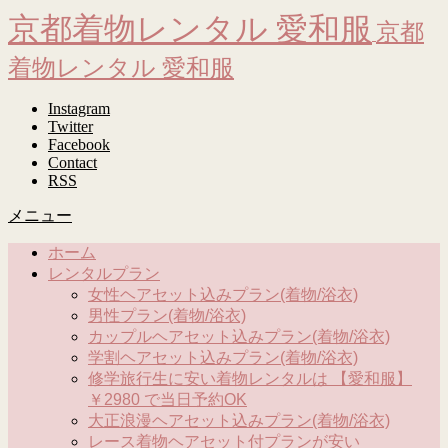
京都着物レンタル 愛和服
京都
着物レンタル 愛和服
Instagram
Twitter
Facebook
Contact
RSS
メニュー
ホーム
レンタルプラン
女性ヘアセット込みプラン(着物/浴衣)
男性プラン(着物/浴衣)
カップルヘアセット込みプラン(着物/浴衣)
学割ヘアセット込みプラン(着物/浴衣)
修学旅行生に安い着物レンタルは 【愛和服】
￥2980 で当日予約OK
大正浪漫ヘアセット込みプラン(着物/浴衣)
レース着物ヘアセット付プランが安い