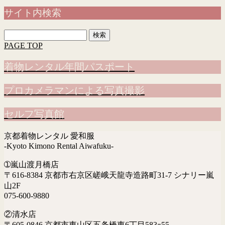
サイト内検索
検
索:
PAGE TOP
着物レンタル年間パスポート
プロカメラマンによる写真撮影
セルフ写真館
京都着物レンタル 愛和服
-Kyoto Kimono Rental Aiwafuku-
➀嵐山渡月橋店
〒616-8384 京都市右京区嵯峨天龍寺造路町31-7 シナリー嵐
山2F
075-600-9880
②清水店
〒605-0846 京都市東山区五条橋東6丁目583ｰ55