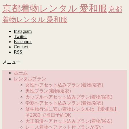
京都着物レンタル 愛和服
京都
着物レンタル 愛和服
Instagram
Twitter
Facebook
Contact
RSS
メニュー
ホーム
レンタルプラン
女性ヘアセット込みプラン(着物/浴衣)
男性プラン(着物/浴衣)
カップルヘアセット込みプラン(着物/浴衣)
学割ヘアセット込みプラン(着物/浴衣)
修学旅行生に安い着物レンタルは 【愛和服】
￥2980 で当日予約OK
大正浪漫ヘアセット込みプラン(着物/浴衣)
レース着物ヘアセット付プランが安い