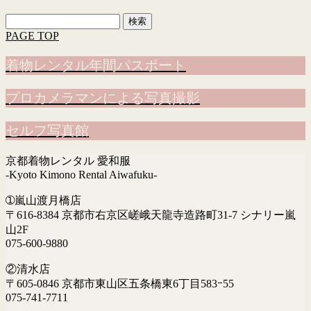
検
索:
PAGE TOP
着物レンタル年間パスポート
プロカメラマンによる写真撮影
セルフ写真館
京都着物レンタル 愛和服
-Kyoto Kimono Rental Aiwafuku-
➀嵐山渡月橋店
〒616-8384 京都市右京区嵯峨天龍寺造路町31-7 シナリー嵐
山2F
075-600-9880
②清水店
〒605-0846 京都市東山区五条橋東6丁目583ｰ55
075-741-7711