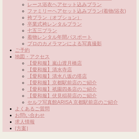
レース浴衣ヘアセット込みプラン
ファミリーヘアセット込みプラン(着物/浴衣)
袴プラン（オプション）
卒業式袴レンタルプラン
七五三プラン
着物レンタル年間パスポート
プロのカメラマンによる写真撮影
ご予約
地図・アクセス
【愛和服】嵐山渡月橋店
【愛和服】清水寺店
【愛和服】清水八坂の塔店
【愛和服】京都駅前店のご紹介
【愛和服】祇園四条店のご紹介
【愛和服】伏見稲荷店のご紹介
セルフ写真館ARISA 京都駅前店のご紹介
よくあるご質問
お問い合わせ
求人情報
[方案]