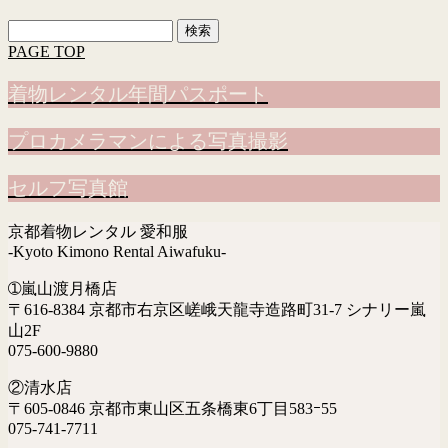
検
索:
PAGE TOP
着物レンタル年間パスポート
プロカメラマンによる写真撮影
セルフ写真館
京都着物レンタル 愛和服
-Kyoto Kimono Rental Aiwafuku-
➀嵐山渡月橋店
〒616-8384 京都市右京区嵯峨天龍寺造路町31-7 シナリー嵐
山2F
075-600-9880
②清水店
〒605-0846 京都市東山区五条橋東6丁目583ｰ55
075-741-7711