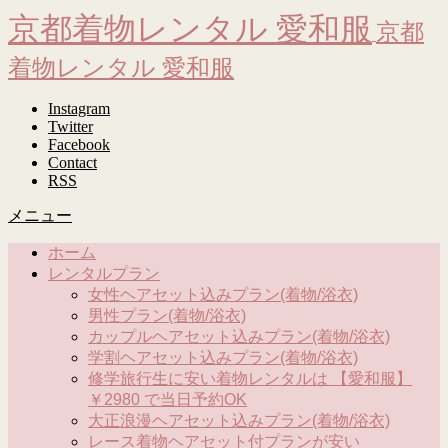
京都着物レンタル 愛和服
京都
着物レンタル 愛和服
Instagram
Twitter
Facebook
Contact
RSS
メニュー
ホーム
レンタルプラン
女性ヘアセット込みプラン(着物/浴衣)
男性プラン(着物/浴衣)
カップルヘアセット込みプラン(着物/浴衣)
学割ヘアセット込みプラン(着物/浴衣)
修学旅行生に安い着物レンタルは 【愛和服】
￥2980 で当日予約OK
大正浪漫ヘアセット込みプラン(着物/浴衣)
レース着物ヘアセット付プランが安い