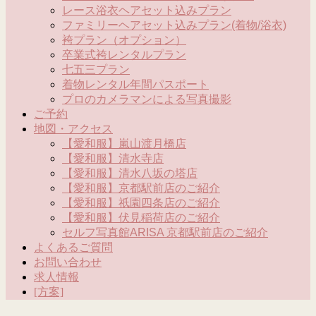
レース浴衣ヘアセット込みプラン
ファミリーヘアセット込みプラン(着物/浴衣)
袴プラン（オプション）
卒業式袴レンタルプラン
七五三プラン
着物レンタル年間パスポート
プロのカメラマンによる写真撮影
ご予約
地図・アクセス
【愛和服】嵐山渡月橋店
【愛和服】清水寺店
【愛和服】清水八坂の塔店
【愛和服】京都駅前店のご紹介
【愛和服】祇園四条店のご紹介
【愛和服】伏見稲荷店のご紹介
セルフ写真館ARISA 京都駅前店のご紹介
よくあるご質問
お問い合わせ
求人情報
[方案]