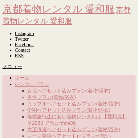
京都着物レンタル 愛和服
京都
着物レンタル 愛和服
Instagram
Twitter
Facebook
Contact
RSS
メニュー
ホーム
レンタルプラン
女性ヘアセット込みプラン(着物/浴衣)
男性プラン(着物/浴衣)
カップルヘアセット込みプラン(着物/浴衣)
学割ヘアセット込みプラン(着物/浴衣)
修学旅行生に安い着物レンタルは 【愛和服】
￥2980 で当日予約OK
大正浪漫ヘアセット込みプラン(着物/浴衣)
レース着物ヘアセット付プランが安い