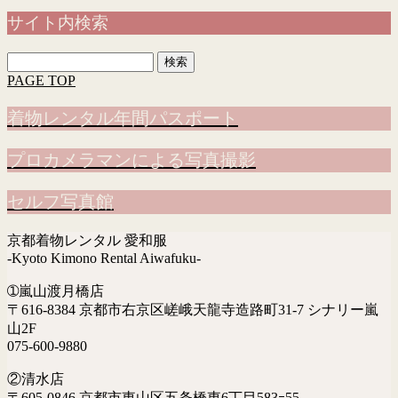
サイト内検索
検
索:
PAGE TOP
着物レンタル年間パスポート
プロカメラマンによる写真撮影
セルフ写真館
京都着物レンタル 愛和服
-Kyoto Kimono Rental Aiwafuku-
➀嵐山渡月橋店
〒616-8384 京都市右京区嵯峨天龍寺造路町31-7 シナリー嵐
山2F
075-600-9880
②清水店
〒605-0846 京都市東山区五条橋東6丁目583ｰ55