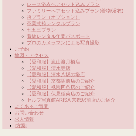
レース浴衣ヘアセット込みプラン
ファミリーヘアセット込みプラン(着物/浴衣)
袴プラン（オプション）
卒業式袴レンタルプラン
七五三プラン
着物レンタル年間パスポート
プロのカメラマンによる写真撮影
ご予約
地図・アクセス
【愛和服】嵐山渡月橋店
【愛和服】清水寺店
【愛和服】清水八坂の塔店
【愛和服】京都駅前店のご紹介
【愛和服】祇園四条店のご紹介
【愛和服】伏見稲荷店のご紹介
セルフ写真館ARISA 京都駅前店のご紹介
よくあるご質問
お問い合わせ
求人情報
[方案]