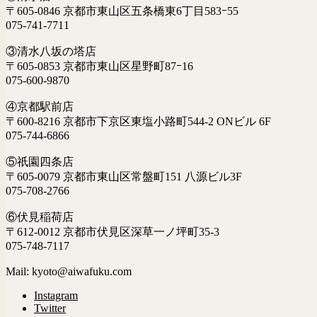
〒605-0846 京都市東山区五条橋東6丁目583ｰ55
075-741-7711
③清水八坂の塔店
〒605-0853 京都市東山区星野町87ｰ16
075-600-9870
④京都駅前店
〒600-8216 京都市下京区東塩小路町544-2 ONビル 6F
075-744-6866
⑤祇園四条店
〒605-0079 京都市東山区常盤町151 八源ビル3F
075-708-2766
⑥伏見稲荷店
〒612-0012 京都市伏見区深草一ノ坪町35-3
075-748-7117
Mail: kyoto@aiwafuku.com
Instagram
Twitter