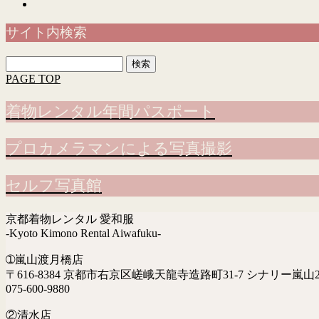
サイト内検索
検
索:
PAGE TOP
着物レンタル年間パスポート
プロカメラマンによる写真撮影
セルフ写真館
京都着物レンタル 愛和服
-Kyoto Kimono Rental Aiwafuku-
➀嵐山渡月橋店
〒616-8384 京都市右京区嵯峨天龍寺造路町31-7 シナリー嵐山2
075-600-9880
②清水店