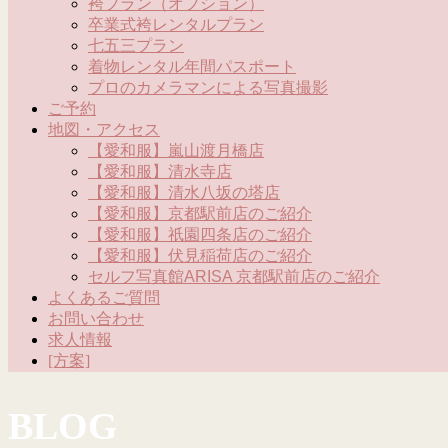
袴プラン（オプション）
卒業式袴レンタルプラン
七五三プラン
着物レンタル年間パスポート
プロのカメラマンによる写真撮影
ご予約
地図・アクセス
【愛和服】嵐山渡月橋店
【愛和服】清水寺店
【愛和服】清水八坂の塔店
【愛和服】京都駅前店のご紹介
【愛和服】祇園四条店のご紹介
【愛和服】伏見稲荷店のご紹介
セルフ写真館ARISA 京都駅前店のご紹介
よくあるご質問
お問い合わせ
求人情報
[方案]
BLOG