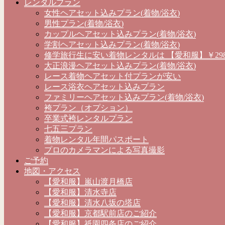
レンタルプラン
女性ヘアセット込みプラン(着物/浴衣)
男性プラン(着物/浴衣)
カップルヘアセット込みプラン(着物/浴衣)
学割ヘアセット込みプラン(着物/浴衣)
修学旅行生に安い着物レンタルは 【愛和服】￥298
大正浪漫ヘアセット込みプラン(着物/浴衣)
レース着物ヘアセット付プランが安い
レース浴衣ヘアセット込みプラン
ファミリーヘアセット込みプラン(着物/浴衣)
袴プラン（オプション）
卒業式袴レンタルプラン
七五三プラン
着物レンタル年間パスポート
プロのカメラマンによる写真撮影
ご予約
地図・アクセス
【愛和服】嵐山渡月橋店
【愛和服】清水寺店
【愛和服】清水八坂の塔店
【愛和服】京都駅前店のご紹介
【愛和服】祇園四条店のご紹介