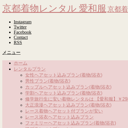
京都着物レンタル 愛和服
京都着
Instagram
Twitter
Facebook
Contact
RSS
メニュー
ホーム
レンタルプラン
女性ヘアセット込みプラン(着物/浴衣)
男性プラン(着物/浴衣)
カップルヘアセット込みプラン(着物/浴衣)
学割ヘアセット込みプラン(着物/浴衣)
修学旅行生に安い着物レンタルは 【愛和服】￥298
大正浪漫ヘアセット込みプラン(着物/浴衣)
レース着物ヘアセット付プランが安い
レース浴衣ヘアセット込みプラン
ファミリーヘアセット込みプラン(着物/浴衣)