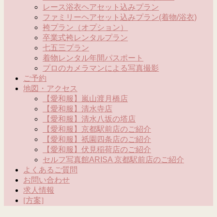
レース浴衣ヘアセット込みプラン
ファミリーヘアセット込みプラン(着物/浴衣)
袴プラン（オプション）
卒業式袴レンタルプラン
七五三プラン
着物レンタル年間パスポート
プロのカメラマンによる写真撮影
ご予約
地図・アクセス
【愛和服】嵐山渡月橋店
【愛和服】清水寺店
【愛和服】清水八坂の塔店
【愛和服】京都駅前店のご紹介
【愛和服】祇園四条店のご紹介
【愛和服】伏見稲荷店のご紹介
セルフ写真館ARISA 京都駅前店のご紹介
よくあるご質問
お問い合わせ
求人情報
[方案]