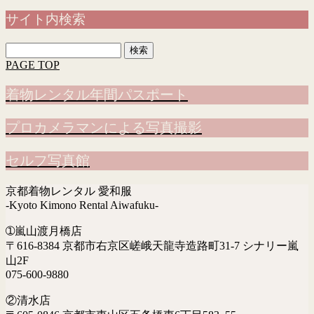
サイト内検索
検
索:
PAGE TOP
着物レンタル年間パスポート
プロカメラマンによる写真撮影
セルフ写真館
京都着物レンタル 愛和服
-Kyoto Kimono Rental Aiwafuku-
➀嵐山渡月橋店
〒616-8384 京都市右京区嵯峨天龍寺造路町31-7 シナリー嵐
山2F
075-600-9880
②清水店