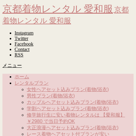
京都着物レンタル 愛和服
京都
着物レンタル 愛和服
Instagram
Twitter
Facebook
Contact
RSS
メニュー
ホーム
レンタルプラン
女性ヘアセット込みプラン(着物/浴衣)
男性プラン(着物/浴衣)
カップルヘアセット込みプラン(着物/浴衣)
学割ヘアセット込みプラン(着物/浴衣)
修学旅行生に安い着物レンタルは 【愛和服】
￥2980 で当日予約OK
大正浪漫ヘアセット込みプラン(着物/浴衣)
レース着物ヘアセット付プランが安い