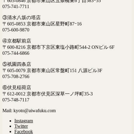
〒605-0846 京都市東山区五条橋東6丁目583ｰ55
075-741-7711
③清水八坂の塔店
〒605-0853 京都市東山区星野町87ｰ16
075-600-9870
④京都駅前店
〒600-8216 京都市下京区東塩小路町544-2 ONビル 6F
075-744-6866
⑤祇園四条店
〒605-0079 京都市東山区常盤町151 八源ビル3F
075-708-2766
⑥伏見稲荷店
〒612-0012 京都市伏見区深草一ノ坪町35-3
075-748-7117
Mail: kyoto@aiwafuku.com
Instagram
Twitter
Facebook