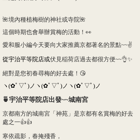
🌺境內種植梅樹的神社或寺院🌺
這個時期也會舉辦賞梅的活動！👀
愛和服小編今天要向大家推薦京都著名的景點~~✌
從宇治平等院店或
伏見稲荷店過去都很方便~~👌✨
絕對是您初春尋梅的好去處！😘
ヽ(✿ﾟ▽ﾟ)ノヽ(✿ﾟ▽ﾟ)ノヽ(✿ﾟ▽ﾟ)ノ
🍵宇治平等院店出發~~城南宮
京都南方的城南宮「神苑」是京都
有名賞梅的好去
處之一👍👍
寒依疏影，春掩殘香，