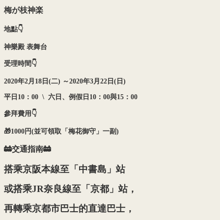
梅が枝神楽
地點👇
神樂殿 表舞台
受理時間👇
2020
年2
月18
日(
二)
～2020
年3
月22
日(
日)
平日10
：00 \
六日、例假日10
：00
與15
：00
參拜費用👇
🎁1000
円(
並
可領取「梅花御守」一副)
🚋交通指南🚋
搭乘京阪本線至「中書島」站
或搭乘JR奈良線至「京都」站，
再轉乘京都市巴士的直達巴士，