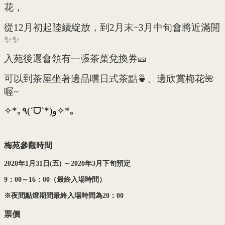
花，
從12月初起陸續綻放，到2月末~3月中旬會將近滿開
✨✨
入苑後還會領有一張茶菓兌換券🎫
可以到茶屋坐著邊品嚐日式茶點🍵、邊欣賞梅花🌺
喔~
✧*｡٩(ˊᗜˋ*)و✧*｡
梅苑參觀時間
2020
年1
月31
日(
五)
～2020
年3
月下旬預定
9
：00
～16
：00
（最終入場時間）
※夜間點燈期間最終入場時間為20
：00
票價