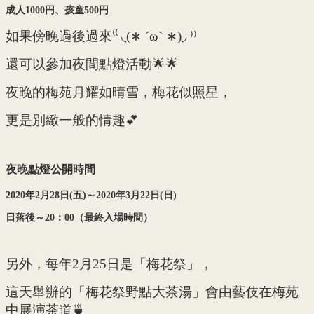
成人1000円、孩童500円
如果傍晚過後過來⁽⁽ ◟(∗ ˊωˋ ∗)◞ ⁾⁾
還可以參加夜間點燈活動🌟🌟
夜晚的梅苑月耀如晴雪，梅花似照星，
更是別緻一般的情趣💕
夜晚點燈公開時間
2020
年2
月28
日(
五)
～2020
年3
月22
日(
日)
日落後～20
：00
（最終入場時間）
另外，每年2月25日是「梅花祭」，
這天舉辦的「梅花祭野點大茶湯」會由藝伎在梅苑
中展演茶道🍵