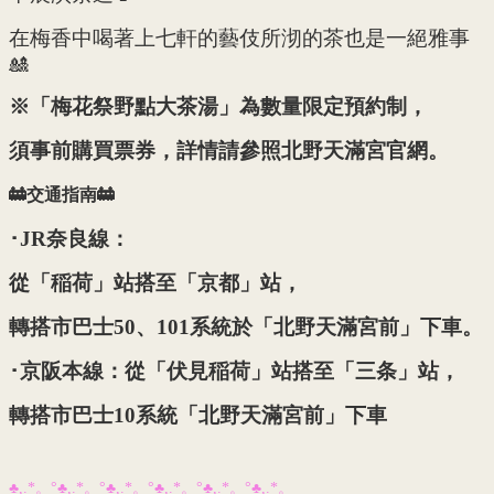
在梅香中喝著上七軒的藝伎所沏的茶也是一絕雅事
🎎
※「梅花祭野點大茶湯」為數量限定預約制，
須事前購買票券，詳情請參照北野天滿宮官網。
🚋交通指南🚋
･JR奈良線：
從「稲荷」站搭至「京都」站，
轉搭市巴士50、101系統於「北野天滿宮前」下車。
･京阪本線：從「伏見稲荷」站搭至「三条」站，
轉搭市巴士10系統「北野天滿宮前」下車
♣,.*。°♣,.*。°♣,.*。°♣,.*。°♣,.*。°♣,.*。