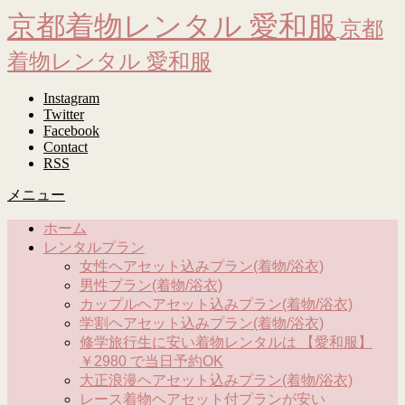
京都着物レンタル 愛和服
京都
着物レンタル 愛和服
Instagram
Twitter
Facebook
Contact
RSS
メニュー
ホーム
レンタルプラン
女性ヘアセット込みプラン(着物/浴衣)
男性プラン(着物/浴衣)
カップルヘアセット込みプラン(着物/浴衣)
学割ヘアセット込みプラン(着物/浴衣)
修学旅行生に安い着物レンタルは 【愛和服】
￥2980 で当日予約OK
大正浪漫ヘアセット込みプラン(着物/浴衣)
レース着物ヘアセット付プランが安い