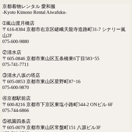
京都着物レンタル 愛和服
-Kyoto Kimono Rental Aiwafuku-
➀嵐山渡月橋店
〒616-8384 京都市右京区嵯峨天龍寺造路町31-7 シナリー嵐
山2F
075-600-9880
②清水店
〒605-0846 京都市東山区五条橋東6丁目583ｰ55
075-741-7711
③清水八坂の塔店
〒605-0853 京都市東山区星野町87ｰ16
075-600-9870
④京都駅前店
〒600-8216 京都市下京区東塩小路町544-2 ONビル 6F
075-744-6866
⑤祇園四条店
〒605-0079 京都市東山区常盤町151 八源ビル3F