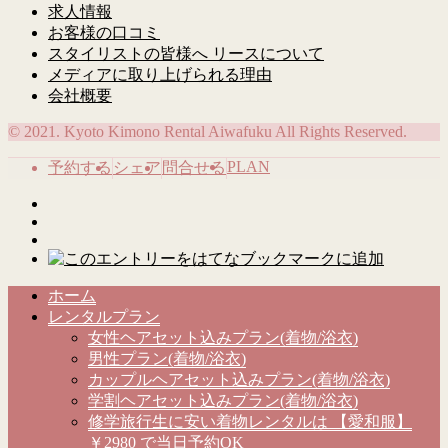
求人情報
お客様の口コミ
スタイリストの皆様へ リースについて
メディアに取り上げられる理由
会社概要
© 2021. Kyoto Kimono Rental Aiwafuku All Rights Reserved.
PLAN
予約する
シェア
問合せる
ホーム
レンタルプラン
女性ヘアセット込みプラン(着物/浴衣)
男性プラン(着物/浴衣)
カップルヘアセット込みプラン(着物/浴衣)
学割ヘアセット込みプラン(着物/浴衣)
修学旅行生に安い着物レンタルは 【愛和服】
￥2980 で当日予約OK