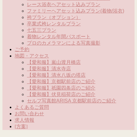
レース浴衣ヘアセット込みプラン
ファミリーヘアセット込みプラン(着物/浴衣)
袴プラン（オプション）
卒業式袴レンタルプラン
七五三プラン
着物レンタル年間パスポート
プロのカメラマンによる写真撮影
ご予約
地図・アクセス
【愛和服】嵐山渡月橋店
【愛和服】清水寺店
【愛和服】清水八坂の塔店
【愛和服】京都駅前店のご紹介
【愛和服】祇園四条店のご紹介
【愛和服】伏見稲荷店のご紹介
セルフ写真館ARISA 京都駅前店のご紹介
よくあるご質問
お問い合わせ
求人情報
[方案]