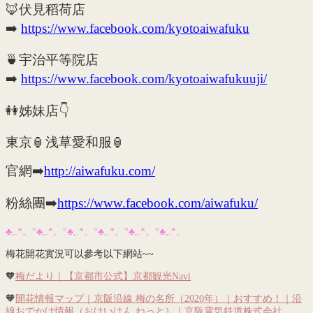
🦊伏見稻荷店
➡️
https://www.facebook.com/kyotoaiwafuku
🍵宇治平等院店
➡️
https://www.facebook.com/kyotoaiwafukuuji/
👭姊妹店👇
東京🏮浅草愛和服🏮
官網➡️
http://aiwafuku.com/
粉絲團➡️
https://www.facebook.com/aiwafuku/
♣,.*。°♣,.*。°♣,.*。°♣,.*。°♣,.*。°♣,.*。
梅花開花實況可以參考以下網站~~
🧡
梅だより｜【京都市公式】京都観光Navi
🧡
開花情報マップ｜京阪沿線 梅の名所（2020年）｜おすすめ！｜沿
線おでかけ情報（おけいはん.ねっと）｜京阪電気鉄道株式会社