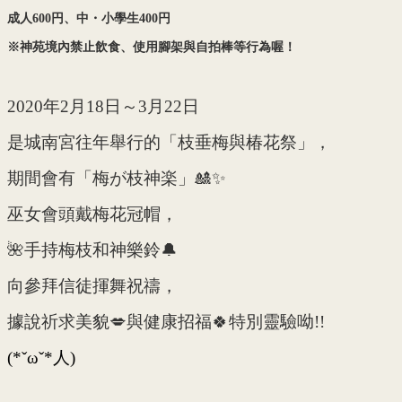
成人
600
円、中・小學生
400
円
※神苑境內禁止飲食、使用腳架與自拍棒等行為喔！
2020年2月18日～3月22日
是城南宮往年舉行的「枝垂梅與椿花祭」，
期間會有「梅が枝神楽」🎎✨
巫女會頭戴梅花冠帽，
🌺手持梅枝和神樂鈴🔔
向參拜信徒揮舞祝禱，
據說祈求美貌💋與健康招福🍀特別靈驗呦!!
(*ˇωˇ*人)