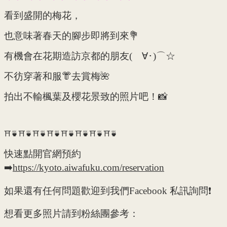
看到盛開的梅花，
也意味著春天的腳步即將到來💐
有機會在花期造訪京都的朋友(ゝ∀･)⌒☆
不彷穿著和服👘去賞梅🌺
拍出不輸楓葉及櫻花景致的照片吧！📸
⛩🍵⛩🍵⛩🍵⛩🍵⛩🍵⛩🍵⛩🍵⛩🍵
快速點開官網預約
➡️
https://kyoto.aiwafuku.com/reservation
如果還有任何問題歡迎到我們Facebook 私訊詢問❗
想看更多照片請到粉絲團參考：