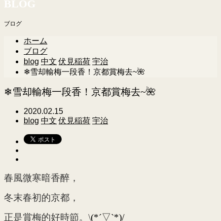
BLOG
ブログ
ホーム
ブログ
blog
中文
伏見稲荷
宇治
❄雪却輸梅一段香！京都賞梅去~🌺
❄雪却輸梅一段香！京都賞梅去~🌺
2020.02.15
blog
中文
伏見稲荷
宇治
春風微寒暗香醉，
冬末春初的京都，
正是賞梅的好時節。\
(*´▽`*)/