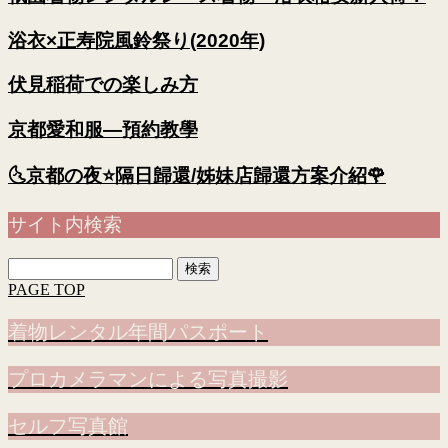
浴衣×正寿院風鈴祭り(2020年)
伏見稲荷での楽しみ方
京都愛和服—預約教學
🌜京都の夜⭐隔日歸還/姊妹店歸還方案介紹🌹
サイト内検索
検
索:
PAGE TOP
着物レンタル年間パスポート
プロカメラマンによる写真撮影
セルフ写真館