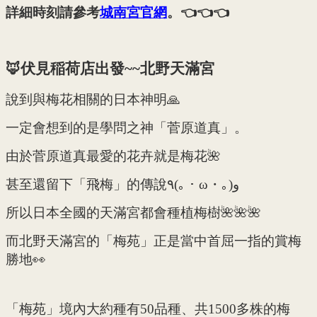
詳細時刻請參考
城南宮官網
。👈👈👈
🦊伏見稲荷店出發~~北野天滿宮
說到與梅花相關的日本神明🙏
一定會想到的是學問之神「菅原道真」。
由於菅原道真最愛的花卉就是梅花🌺
甚至還留下「飛梅」的傳說٩(｡・ω・｡)و
所以日本全國的天滿宮都會種植梅樹🌺🌺🌺
而北野天滿宮的「梅苑」正是當中首屈一指的賞梅
勝地👀
「梅苑」境內大約種有50品種、共1500多株的梅