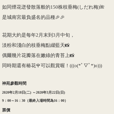
如同煙花迸發散落般的150株枝垂梅(しだれ梅)🌺
是城南宮最負盛名的品種🎉🎉
花期大約是每年2月末到3月中旬，
淡粉和淺白的枝垂梅點綴藍天📸
偶爾幾片花瓣落在嫩綠的青苔上📸
同時期還有椿花🌹可以觀賞喔！(((o(*ﾟ▽ﾟ*)o)))
神苑參觀時間
2020
年2
月18
日(
二)
～2020
年3
月22
日(
日)
9
：00
～16
：30
（最終入場時間為16
：00
）
票價