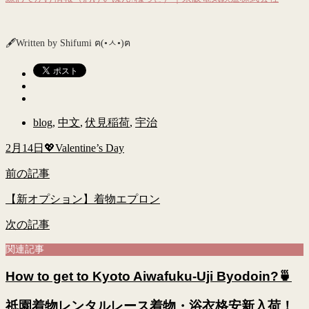
🖋Written by Shifumi ฅ(•ㅅ•)ฅ
blog
,
中文
,
伏見稲荷
,
宇治
2月14日💖Valentine’s Day
前の記事
【新オプション】着物エプロン
次の記事
関連記事
How to get to Kyoto Aiwafuku-Uji Byodoin?🍵
祇園着物レンタルレース着物・浴衣格安新入荷！